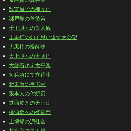
数寄屋で赤裸々に
瀬戸際の善後策
千里眼への先入観
走馬灯の如く思い返す太公望
大黒柱の醍醐味
大上段への大団円
大磐石ゆえ太平楽
短兵急にて立往生
断末魔の長広舌
張本人の付焼刃
鉄面皮との天王山
桃源郷への登竜門
土壇場の泥仕合
丼勘定で長丁場