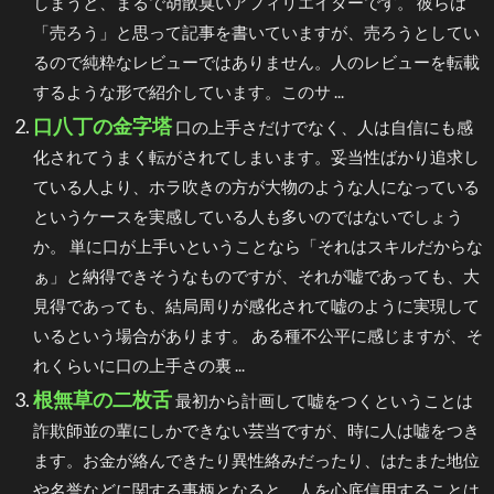
しまうと、まるで胡散臭いアフィリエイターです。 彼らは
「売ろう」と思って記事を書いていますが、売ろうとしてい
るので純粋なレビューではありません。人のレビューを転載
するような形で紹介しています。このサ ...
口八丁の金字塔
口の上手さだけでなく、人は自信にも感
化されてうまく転がされてしまいます。妥当性ばかり追求し
ている人より、ホラ吹きの方が大物のような人になっている
というケースを実感している人も多いのではないでしょう
か。 単に口が上手いということなら「それはスキルだからな
ぁ」と納得できそうなものですが、それが嘘であっても、大
見得であっても、結局周りが感化されて嘘のように実現して
いるという場合があります。 ある種不公平に感じますが、そ
れくらいに口の上手さの裏 ...
根無草の二枚舌
最初から計画して嘘をつくということは
詐欺師並の輩にしかできない芸当ですが、時に人は嘘をつき
ます。お金が絡んできたり異性絡みだったり、はたまた地位
や名誉などに関する事柄となると、人を心底信用することは