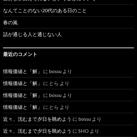
なんてことのない20代のある日のこと
春の嵐
話が通じる人と通じない人
最近のコメント
情報価値と「解」
に
bossu
より
情報価値と「解」
に
とら
より
情報価値と「解」
に
bossu
より
情報価値と「解」
に
とら
より
近々、沈むまで夕日を眺めよう
に
bossu
より
近々、沈むまで夕日を眺めよう
に
SHO
より