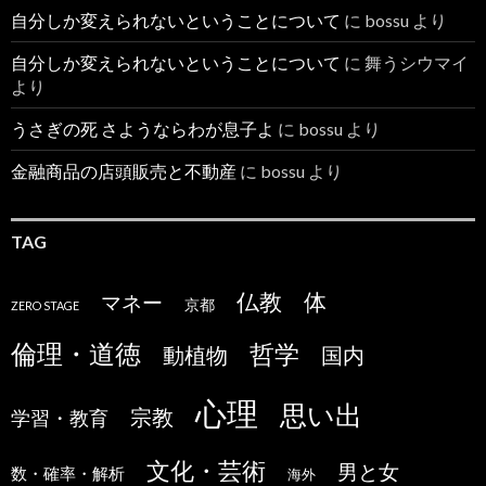
自分しか変えられないということについて
に
bossu
より
自分しか変えられないということについて
に
舞うシウマイ
より
うさぎの死 さようならわが息子よ
に
bossu
より
金融商品の店頭販売と不動産
に
bossu
より
TAG
仏教
体
マネー
京都
ZERO STAGE
倫理・道徳
哲学
国内
動植物
心理
思い出
宗教
学習・教育
文化・芸術
男と女
数・確率・解析
海外