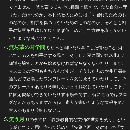
できません。 嘘と言ってもその種類は様々で、ただ自分を守
りたいだけなのか、私利私欲のために相手を陥れるためのも
のなのか、相手を傷つけないためのものなのか、それとも相
手の状態を見越してひとまず仮止めとして方便を説くかとい
ったような感じでたくさん ...
無尽蔵の耳学問
ちらっと聞いたり耳にした情報にとらわ
れている人を相手にする場合、そうした変に固定観念化した
知識を壊すことから始めなければならなくなったりします。
マスコミの情報ももちろんですが、そうしたものや井戸端会
議などで登場したワンフレーズを変に覚えていたりして、そ
のフレーズをあまり吟味しないまま解釈していたりして下手
に固定観念ができていたりする場合です。 特に最近ではブロ
グなんかもありますからね。素人が書いたような情報をまた
素人があまり吟味しない ...
笑う月
月の季節に「義務教育的な文語の世界を笑う」とい
う感じでふと思い立って始めた「特別企画 その8」の「笑