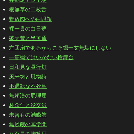
根無草の二枚舌
野放図への白眼視
裸一貫の白日夢
破天荒と半可通
左団扇であるからこそ鐚一文無駄にしない
一筋縄ではいかない檜舞台
日和見な昼行灯
風来坊と風物詩
不退転な不死鳥
無頼漢の屁理屈
朴念仁と没交渉
未曾有の満艦飾
無尽蔵の耳学問
八百長の胸算用