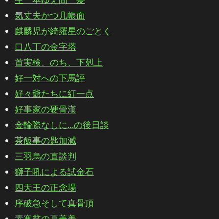
気丈夫かつ几帳面
麒麟児が綺羅星のごとく
口八丁の金字塔
首実検、のち、下剋上
好一対への下馬評
好々爺たちに紅一点
好事家の硬骨漢
金輪際なしに…の後日談
茶飯事の匙加減
三羽烏の直談判
獅子吼による試金石
四天王の正念場
序破急そして真骨頂
素寒貧の真善美