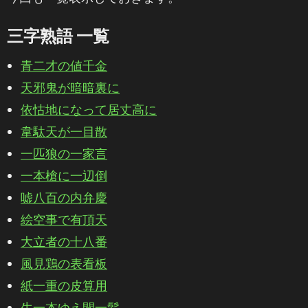
三字熟語 一覧
青二才の値千金
天邪鬼が暗暗裏に
依怙地になって居丈高に
韋駄天が一目散
一匹狼の一家言
一本槍に一辺倒
嘘八百の内弁慶
絵空事で有頂天
大立者の十八番
風見鶏の表看板
紙一重の皮算用
生一本ゆえ間一髪