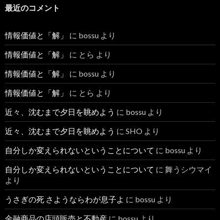
最近のコメント
情報価値と「解」
に
bossu
より
情報価値と「解」
に
とら
より
情報価値と「解」
に
bossu
より
情報価値と「解」
に
とら
より
近々、沈むまで夕日を眺めよう
に
bossu
より
近々、沈むまで夕日を眺めよう
に
SHO
より
自分しか変えられないということについて
に
bossu
より
自分しか変えられないということについて
に
舞うシウマイ
より
うさぎの死 さようならわが息子よ
に
bossu
より
金融商品の店頭販売と不動産
に
bossu
より