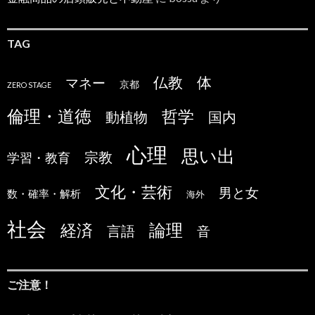
TAG
仏教
体
マネー
京都
ZERO STAGE
倫理・道徳
哲学
国内
動植物
心理
思い出
宗教
学習・教育
文化・芸術
男と女
数・確率・解析
海外
社会
論理
経済
言語
音
ご注意！