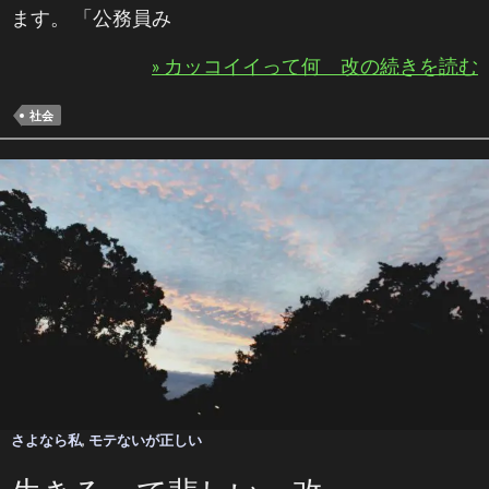
ます。 「公務員み
» カッコイイって何 改の続きを読む
社会
さよなら私
,
モテないが正しい