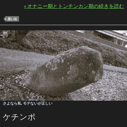
» オナニー期とトンチンカン期の続きを読む
思い出
さよなら私
,
モテないが正しい
ケチンポ