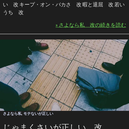
い 改 キープ・オン・バカさ 改 暇と退屈 改 若い
うち 改
» さよなら私 改の続きを読む
さよなら私
,
モテないが正しい
じゃまくさいが正しい 改