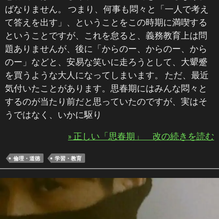
ばなりません。 つまり、何事も悶々と「一人で考え
て答えを出す」、ということをこの時期に満喫する
ということですが、これを怠ると、義務教育上は問
題ありませんが、後に「からのー、からのー、から
のー」などと、安易な笑いに走ろうとして、大顰蹙
を買うような大人になってしまいます。 ただ、最近
気付いたことがあります。思春期にはみんな悶々と
するのが当たり前だと思っていたのですが、実はそ
うではなく、いかに駆り
» 正しい「思春期」 改の続きを読む
倫理・道徳
学習・教育