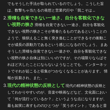
でもそうした手法が取られているのでしょう。 こうした旨
は、数撃ちゃ当たるの発想と営業代行や「我こそは ...
滑稽を自覚できない一途さ、自分を客観化できな
い視野の狭さ
滑稽を自覚できない一途さ、自分を客観化
できない視野の狭さこそが青春たるものであるということの
ようで、狼狽えること無く突き進むことができるその衝動こ
そが成長の原動力であるという感じになるのでしょう。 まあ
そうした滑稽を自覚できない一途さや、自分を客観化できな
い視野の狭さ自体は別にいいのですが、その場限りならばそ
れほど大したことにならないようなことでも、インターネッ
トでそれが起こると収集がつかなくなることがあります。 情
報が反芻され、また、 ...
現代の精神状態の反映として
現代の精神状態の反映と
してわかりやすいのが、音楽や映画などなど、文化面におい
て「何が流行っているか？」というような点になりますが、
最も如実に表すもののひとつが「笑うポイント」であると昔