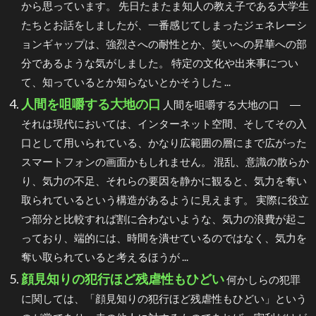
から思っています。 先日たまたま知人の教え子である大学生
たちとお話をしましたが、一番感じてしまったジェネレーシ
ョンギャップは、強烈さへの耐性とか、笑いへの昇華への部
分であるような気がしました。 特定の文化や出来事につい
て、知っているとか知らないとかそうした ...
人間を咀嚼する大地の口
人間を咀嚼する大地の口 ―
それは現代においては、インターネット空間、そしてその入
口として用いられている、かなり広範囲の層にまで広がった
スマートフォンの画面かもしれません。 混乱、意識の散らか
り、気力の不足、それらの要因を静かに観ると、気力を奪い
取られているという構造があるように見えます。 実際に役立
つ部分と比較すれば割に合わないような、気力の浪費が起こ
っており、端的には、時間を潰せているのではなく、気力を
奪い取られていると考えるほうが ...
顔見知りの犯行ほど残虐性もひどい
何かしらの犯罪
に関しては、「顔見知りの犯行ほど残虐性もひどい」という