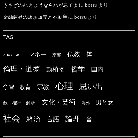
うさぎの死 さようならわが息子よ
に
bossu
より
金融商品の店頭販売と不動産
に
bossu
より
TAG
仏教
体
マネー
京都
ZERO STAGE
倫理・道徳
哲学
国内
動植物
心理
思い出
宗教
学習・教育
文化・芸術
男と女
数・確率・解析
海外
社会
論理
経済
言語
音