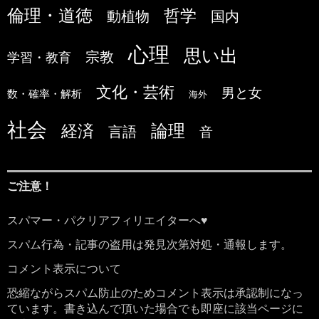
倫理・道徳
哲学
国内
動植物
心理
思い出
宗教
学習・教育
文化・芸術
男と女
数・確率・解析
海外
社会
論理
経済
言語
音
ご注意！
スパマー・パクリアフィリエイターへ♥
スパム行為・記事の盗用は発見次第対処・通報します。
コメント表示について
恐縮ながらスパム防止のためコメント表示は承認制になっ
ています。書き込んで頂いた場合でも即座に該当ページに