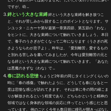
ですが、幼 ...
絆という大きな束縛
絆という大きな束縛を解き放つこ
と、それが苦しみから脱することのポイントとなります。 サ
ンユッタ・ニカーヤ第Ⅳ篇第一章第四節、第五節の「わな」
をヒントに、大きな束縛について触れていきましょう。 本日
で、養子のうさぎが亡くなって二年になります（うさぎの死
さようならわが息子よ）。昨年は、「愛別離苦」愛するもの
と別れる苦しみを書いてみましたが、今年は愛別離苦の元と
なる絆という大きな束縛について触れていきます。 「あなた
は悪魔のきずな（わな）で ...
春に訪れる悲愴
ちょうど2年前の同じタイミングくらいの
時に「春の感傷」で触れたように、どうしても春になると一
度は悲愴な感じが訪れてきます。 それは単に冬の間の縮こま
りが解放されるという程度であり、どちらかというと精神の
領域ではなく身体的な領域の反応に伴ってという感じだと思
っています。 例のごとく今年も数日前に瞳孔が開きっぱなし