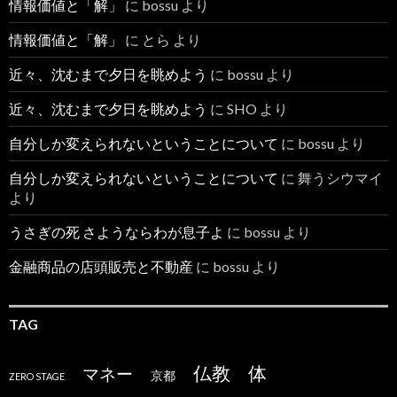
情報価値と「解」
に
bossu
より
情報価値と「解」
に
とら
より
近々、沈むまで夕日を眺めよう
に
bossu
より
近々、沈むまで夕日を眺めよう
に
SHO
より
自分しか変えられないということについて
に
bossu
より
自分しか変えられないということについて
に
舞うシウマイ
より
うさぎの死 さようならわが息子よ
に
bossu
より
金融商品の店頭販売と不動産
に
bossu
より
TAG
仏教
体
マネー
京都
ZERO STAGE