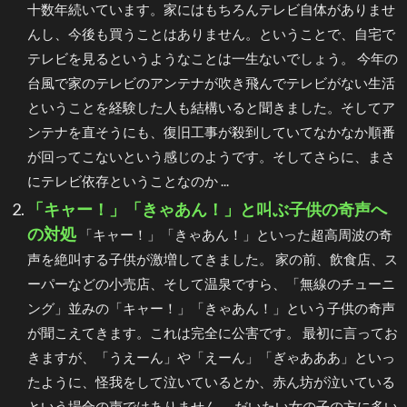
十数年続いています。家にはもちろんテレビ自体がありませ
んし、今後も買うことはありません。ということで、自宅で
テレビを見るというようなことは一生ないでしょう。 今年の
台風で家のテレビのアンテナが吹き飛んでテレビがない生活
ということを経験した人も結構いると聞きました。そしてア
ンテナを直そうにも、復旧工事が殺到していてなかなか順番
が回ってこないという感じのようです。そしてさらに、まさ
にテレビ依存ということなのか ...
「キャー！」「きゃあん！」と叫ぶ子供の奇声へ
の対処
「キャー！」「きゃあん！」といった超高周波の奇
声を絶叫する子供が激増してきました。 家の前、飲食店、ス
ーパーなどの小売店、そして温泉ですら、「無線のチューニ
ング」並みの「キャー！」「きゃあん！」という子供の奇声
が聞こえてきます。これは完全に公害です。 最初に言ってお
きますが、「うえーん」や「えーん」「ぎゃあああ」といっ
たように、怪我をして泣いているとか、赤ん坊が泣いている
という場合の声ではありません。 だいたい女の子の方に多い