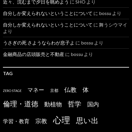
近々、沈むまで夕日を眺めよう
に
SHO
より
自分しか変えられないということについて
に
bossu
より
自分しか変えられないということについて
に
舞うシウマイ
より
うさぎの死 さようならわが息子よ
に
bossu
より
金融商品の店頭販売と不動産
に
bossu
より
TAG
仏教
体
マネー
京都
ZERO STAGE
倫理・道徳
哲学
国内
動植物
心理
思い出
宗教
学習・教育