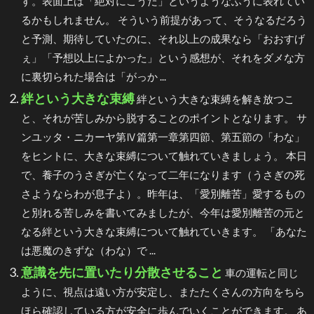
す。表面上は「絶対にこうだ」というようなふうに表れてい
るかもしれません。 そういう前提があって、そうなるだろう
と予測、期待していたのに、それ以上の成果なら「おおすげ
ぇ」「予想以上によかった」という感想が、それをダメな方
に裏切られた場合は「がっか ...
絆という大きな束縛
絆という大きな束縛を解き放つこ
と、それが苦しみから脱することのポイントとなります。 サ
ンユッタ・ニカーヤ第Ⅳ篇第一章第四節、第五節の「わな」
をヒントに、大きな束縛について触れていきましょう。 本日
で、養子のうさぎが亡くなって二年になります（うさぎの死
さようならわが息子よ）。昨年は、「愛別離苦」愛するもの
と別れる苦しみを書いてみましたが、今年は愛別離苦の元と
なる絆という大きな束縛について触れていきます。 「あなた
は悪魔のきずな（わな）で ...
意識を先に置いたり分散させること
車の運転と同じ
ように、視点は遠い方が安定し、またたくさんの方向をちら
ほら確認している方が安全に歩んでいくことができます。 あ