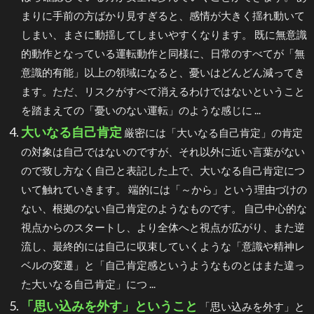
まりに手前の方ばかり見すぎると、感情が大きく揺れ動いて
しまい、まさに動揺してしまいやすくなります。 既に無意識
的動作となっている運転動作と同様に、日常のすべてが「無
意識的有能」以上の領域になると、憂いはどんどん減ってき
ます。ただ、リスクがすべて消えるわけではないということ
を踏まえての「憂いのない運転」のような感じに ...
大いなる自己肯定
厳密には「大いなる自己肯定」の肯定
の対象は自己ではないのですが、それ以外に近い言葉がない
ので致し方なく自己と表記した上で、大いなる自己肯定につ
いて触れていきます。 端的には「～から」という理由づけの
ない、根拠のない自己肯定のようなものです。 自己中心的な
視点からのスタートし、より全体へと視点が広がり、また逆
流し、最終的には自己に収束していくような「意識や精神レ
ベルの変遷」と「自己肯定感というようなものとはまた違っ
た大いなる自己肯定」につ ...
「思い込みを外す」ということ
「思い込みを外す」と