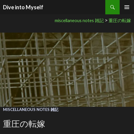
検索
Dive into Myself
コンテンツへ移動
>
miscellaneous notes 雑記
重圧の転嫁
MISCELLANEOUS NOTES 雑記
重圧の転嫁