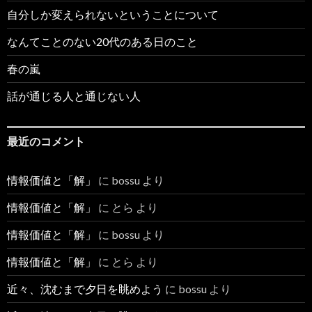
自分しか変えられないということについて
なんてことのない20代のある日のこと
春の嵐
話が通じる人と通じない人
最近のコメント
情報価値と「解」
に
bossu
より
情報価値と「解」
に
とら
より
情報価値と「解」
に
bossu
より
情報価値と「解」
に
とら
より
近々、沈むまで夕日を眺めよう
に
bossu
より