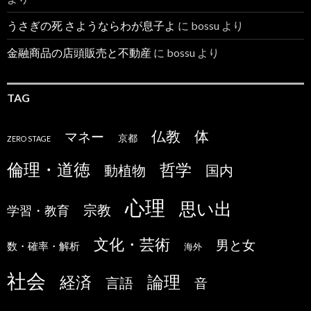
うさぎの死 さようならわが息子よ
に
bossu
より
金融商品の店頭販売と不動産
に
bossu
より
TAG
仏教
体
マネー
京都
ZERO STAGE
倫理・道徳
哲学
国内
動植物
心理
思い出
宗教
学習・教育
文化・芸術
男と女
数・確率・解析
海外
社会
論理
経済
言語
音