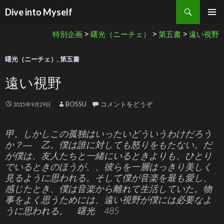
検索
Dive into Myself
コンテンツへ移動
>
>
>
特別企画
曙光（ニーチェ）
第五書
遠い視野
曙光（ニーチェ）
,
第五書
遠い視野
BOSSU
コメントをどうぞ
2015年9月29日
甲。しかしこの孤独はいったいどういうわけだろう
か？― 乙。僕は誰に対しても怒りをもたない。だ
が僕は、友人たちと一緒にいるときよりも、ひとり
でいるときのほうが、、彼らを一層はっきり美しく
見るように思われる。そして僕が音楽を最も愛し、
感じたとき、僕は音楽から離れて生活していた。物
事をよく思うためには、遠い視野が僕には必要なよ
うに思われる。 曙光 485