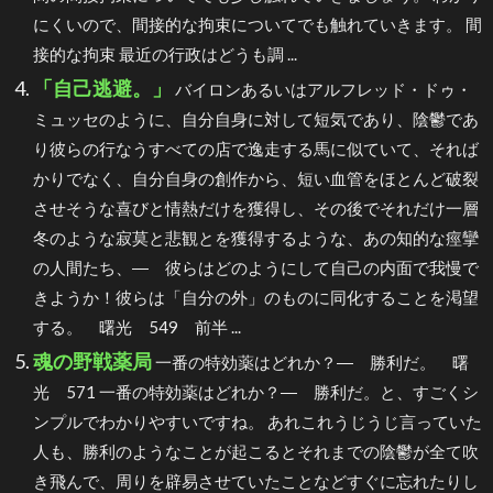
にくいので、間接的な拘束についてでも触れていきます。 間
接的な拘束 最近の行政はどうも調 ...
「自己逃避。」
バイロンあるいはアルフレッド・ドゥ・
ミュッセのように、自分自身に対して短気であり、陰鬱であ
り彼らの行なうすべての店で逸走する馬に似ていて、それば
かりでなく、自分自身の創作から、短い血管をほとんど破裂
させそうな喜びと情熱だけを獲得し、その後でそれだけ一層
冬のような寂莫と悲観とを獲得するような、あの知的な痙攣
の人間たち、― 彼らはどのようにして自己の内面で我慢で
きようか！彼らは「自分の外」のものに同化することを渇望
する。 曙光 549 前半 ...
魂の野戦薬局
一番の特効薬はどれか？― 勝利だ。 曙
光 571 一番の特効薬はどれか？― 勝利だ。と、すごくシ
ンプルでわかりやすいですね。 あれこれうじうじ言っていた
人も、勝利のようなことが起こるとそれまでの陰鬱が全て吹
き飛んで、周りを辟易させていたことなどすぐに忘れたりし