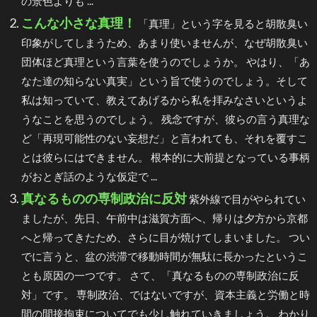
の景色よりも ...
こんな小さな真理！
「真理」という字を見ると胡散臭い
印象がしてしまうため、あまり使いませんが、なぜ胡散臭い
団体ほど真理という言葉を使うのでしょうか。 やはり、「あ
なた達の知らない真実」という旨で使うのでしょう。そして
私は知っていて、教えてあげるから私を拝みなさいというよ
うなことを思うのでしょう。 残念ですが、彼らの言う真理な
ど「再現可能性のない妄想だ」と言われても、それを覆すこ
とは彼らにはできません。 根本的に大前提となっている事柄
がおとぎ話のような仮定で ...
真なるものの専制政治に反対
紫外線で目がやられてい
ましたが、先日、午前中は滋賀方面へ、帰りは夕方から京都
へと帰ってきたため、さらに目が焼けてしまいました。 つい
でに言うと、盆の渋滞で移動時間が無駄に長かったというこ
とも原因の一つです。 さて、「真なるものの専制政治に反
対」です。 専制政治、ではないですが、資本主義と労働と時
間の間接拘束についてでも少し触れていきましょう。 わかり