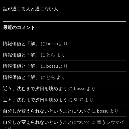
話が通じる人と通じない人
最近のコメント
情報価値と「解」
に
bossu
より
情報価値と「解」
に
とら
より
情報価値と「解」
に
bossu
より
情報価値と「解」
に
とら
より
近々、沈むまで夕日を眺めよう
に
bossu
より
近々、沈むまで夕日を眺めよう
に
SHO
より
自分しか変えられないということについて
に
bossu
より
自分しか変えられないということについて
に
舞うシウマイ
より