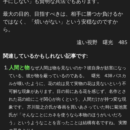
手にしない」も賢明な兵法でもあります。
最大の目的、目指すべきは、相手に勝つか負けるか
ではなく、「煩いがない」という安穏なのですか
ら。
遠い視野 曙光 485
関連しているかもしれない記事です:
人間と物
なぜ人間は物を見ないのか？彼自身が妨害になっ
ている。彼が物を蔽っているのである。 曙光 438 パスカ
ルが嘆いたように、花の絵は見て実物の花は見ないという不
可解な現象があります。目の前にある花を感じず、名作とさ
れた花の絵にこそ関心が向くという、人間だけが持つ変な現
象です。 芥川龍之介氏が春画を買いあさっていた時に菊池寛
氏が「そんなことにカネを使うなら本物のほうがいいだろ
う」というようなことを言ったことは結構有名ですね。 実際