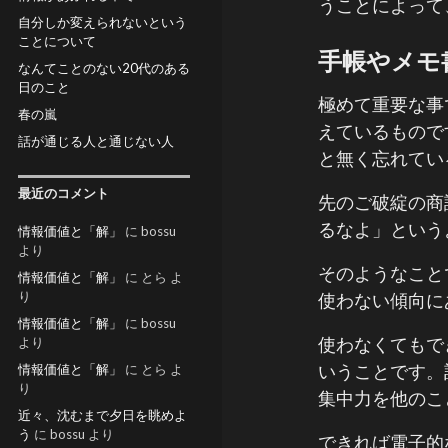
うことによって
自分しか変えられないという
ことについて
手帳やメモ
なんてことのない20代のある
日のこと
極めて重要な事
春の嵐
えているもので
話が通じる人と通じない人
と無く忘れてい
最近のコメント
先のご破綻の商
るなよ」という
情報価値と「解」
に
bossu
より
そのようなこと
情報価値と「解」
に
とら
よ
り
使わない傾向に
情報価値と「解」
に
bossu
使わなくてもで
より
いうことです。
情報価値と「解」
に
とら
よ
り
集中力を他のこ
近々、沈むまで夕日を眺めよ
う
に
bossu
より
できれば電子的