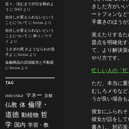
近々、沈むまで夕日を眺めよ
きした方がいい
う
に
SHO
より
ートフォンなど
自分しか変えられないという
手書きのほうが
ことについて
に
bossu
より
自分しか変えられないという
覚えたりするた
ことについて
に
舞うシウマ
イ
より
題点を明確化す
うさぎの死 さようならわが息
て、より解決策
子よ
に
bossu
より
やり方です。
金融商品の店頭販売と不動産
に
bossu
より
忙しい人の「忙
ただ、本当に重
TAG
むしろメモなど
マネー
京都
ZERO STAGE
うが良い場合も
倫理・
仏教
体
彼女にふられそ
道徳
哲
動植物
彼女が話をして
学
国内
学習・教
書きし、対応策