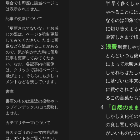
場合でも即座に該当ページに
半 早く多くし
は表示されません。
ゃべることには
記事の更新について
なるのは印象で
「更新されてないな」とお感
に切り替えよう
じの際は、ページを強制更新
暑苦しさまで様 ..
してみてください。たまに画
浪費
像などを追加することがある
興奮しや
ので、気が向かれた時に個別
とんどいつも彼
記事も更新してみてくださ
によって示唆さ
い。なお、各記事内の画像
は、クリックで詳細ページに
しそれらはたし
飛びます。そちらにも少しコ
に基づいた本来
メントなどを残しています。
に費やされざる
書庫
るこの言葉たちは
書庫のものは最近の投稿やト
「自然のまま
ップインデックスには反映し
ません。
しかし文化その
カテゴリテーマについて
の良し悪しや高
各カテゴリのテーマ内容詳細
がいいものなの
は、
ガイド
をご覧ください。