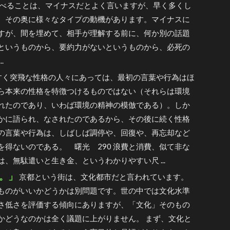
ゃべることは、マイナスだとよく言いますが、早く多くし
、その奥に様々なタイプの動機があります。マイナスに
すが、間を埋めて、相手が理解する前に、何か別の話題
というものから、要約力がないというものから、必死の
.
すく突飛な性格の人々にあっては、最初の言葉や行為はほ
ら本来の性格を特徴つけるものではない（それらは環境
れたのであり、いわば環境の精神の模倣である）。しか
かに語られ、なされたのであるから、その後に続く性格
の言葉や行為は、しばしば調停や、回復や、再忘却など
を得ないのである。 曙光 290 浪費と消費、似て非な
、無駄遣いと生き金、というわかりやすい尺 ...
。」
京都という街は、文化都市だと言われています。
ものがいいかどうかは別問題です。世の中では文化水準
さ低さを評価する傾向にありますが、「文化」そのもの
かどうなのかは全く議題に上がりません。 まず、文化と