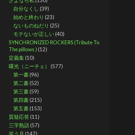
さよなら私
(130)
自分なくし
(39)
始めと終わり
(23)
ないものねだり
(25)
モテないが正しい
(40)
SYNCHRONIZED ROCKERS (Tribute To
The pillows )
(12)
定義集
(10)
曙光（ニーチェ）
(577)
第一書
(96)
第二書
(52)
第三書
(59)
第四書
(215)
第五書
(153)
質疑応答
(11)
三字熟語
(57)
笑う月
(147)