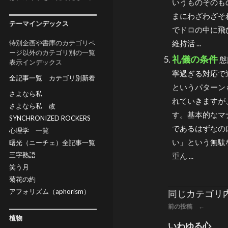
いうものそのも
まにわざわざそ
テーマインデックス
でドロの中に飛
特別企画や書庫のカテゴリペ
維持活 ...
ージ以外のカテゴリ別の一覧
礼儀の条件
慇
表示インデックス
寧過ぎる対応で
全記事一覧
カテゴリ別新着
というパターン
さよなら私
れていきますが
さよなら私 改
す。基本的なマ
SYNCHRONIZED ROCKERS
であるはずなの
心理学 一覧
い」という無駄
曙光（ニーチェ）全記事一覧
三字熟語
重ん ...
笑う月
菊花の約
アフォリズム（aphorism）
同じカテゴリ
前の投稿 ←
植物
いわゆる心