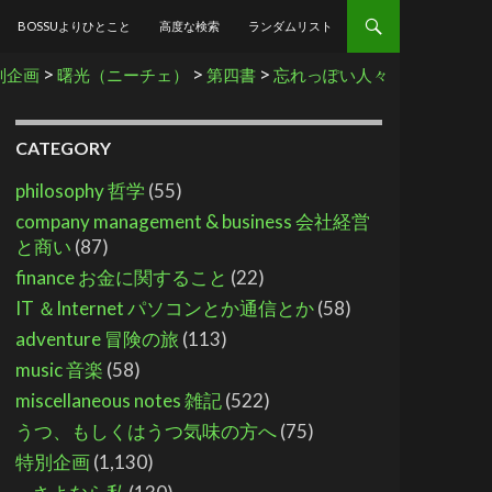
BOSSUよりひとこと
高度な検索
ランダムリスト
>
>
>
別企画
曙光（ニーチェ）
第四書
忘れっぽい人々
CATEGORY
philosophy 哲学
(55)
company management & business 会社経営
と商い
(87)
finance お金に関すること
(22)
IT ＆Internet パソコンとか通信とか
(58)
adventure 冒険の旅
(113)
music 音楽
(58)
miscellaneous notes 雑記
(522)
うつ、もしくはうつ気味の方へ
(75)
特別企画
(1,130)