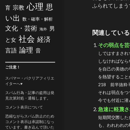
心理
ふられてしまう
思
宗教
育
い出
数・確率・解析
文化・芸術
男
海外
関連している
社会
経済
と女
その弱点を芸
論理
言語
音
しではすまされ
しなければなら
ご注意！
を自己の美徳の
を熱望すること
スパマー・パクリアフィリエ
イターへ♥
218 前半抜
それは弱点をつ
スパム行為・記事の盗用は発
見次第対処・通報します。
今でも付近に潜ん
コメント表示について
急速に軽蔑さ
恐縮ながらスパム防止のため
短期間交際した
コメント表示は承認制になっ
も、われわれの
ています。書き込んで頂いた