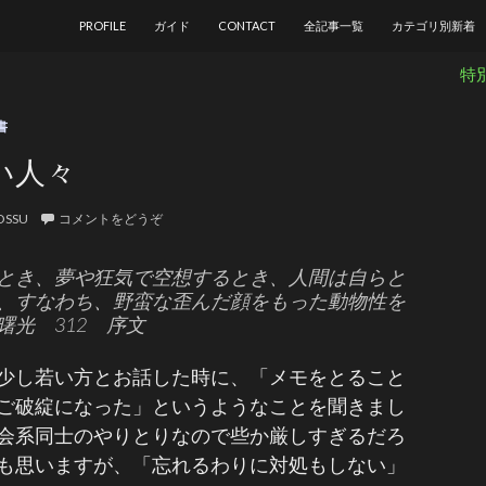
コンテンツへ移動
PROFILE
ガイド
CONTACT
全記事一覧
カテゴリ別新着
特
書
い人々
OSSU
コメントをどうぞ
とき、夢や狂気で空想するとき、人間は自らと
、すなわち、野蛮な歪んだ顔をもった動物性を
曙光 312 序文
少し若い方とお話した時に、「メモをとること
ご破綻になった」というようなことを聞きまし
会系同士のやりとりなので些か厳しすぎるだろ
も思いますが、「忘れるわりに対処もしない」