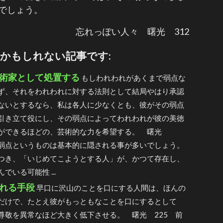
でしょう。
忘れっぽい人々 曙光 312
かもしれない記事です:
術家として処置する
もしわれわれがあくまで弱点な
ず、それをわれわれに対する法則として結局やはり承認
ないとするなら、私は各人に少なくとも、彼がその弱点
引き立て役にし、その弱点によってわれわれが彼の美徳
ができるほどの、芸術的な力を希望する。 曙光
粋 弱点というものは基本的に隠される事が多いでしょう。
つき、「いじめてこようとする人」が、かつて存在し、
でいる可能性 ...
れる手段
早口に沢山のことを口にする人間は、ほんの
だけで、たとえ彼がもっともなことを口にするとして
尊敬を異常なほど大きく低下させる。 曙光 225 前