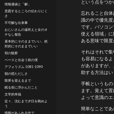
という点をつか
情報価値と「解」
意図するところの伝わりにく
忘れること自体
さ
識の中で優先度
不可解な出来事
です。パソコン
おじいさんの遠吠えと女のオ
使える領域」に
チなし報告
ある意味で限度
基本的にそのままでいい、絶
対的にそのままでいい
それはそれで集
頬の観察
も容易になるよ
ベースと出会う前の僕
がありますが、
アフォリズム 1081-1090
助する方法はい
朝の慌ただしさ
限界を迎えるまで
手帳というもの
眠る前に浮かんだこと
ます。覚えて置
文学的幸福
よって意識のエ
近々、沈むまで夕日を眺めよ
う
簡単なことであ
情報があふれる中で