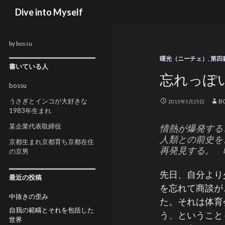
検索
Dive into Myself
by bossu
曙光（ニーチェ）
,
第四
書いている人
忘れっぽ
bossu
うさぎとインコが大好きな
B
2015年5月25日
1983年生まれ
某企業代表取締役
情熱が爆発する
人類との前史を
京都生まれ京都育ち京都在住
再発見する。 
の京男
先日、自分より
最近の投稿
を忘れて商談が
中抜きの歪み
た。それは体育
自我の範疇とそれを包括した
う、ということ
世界