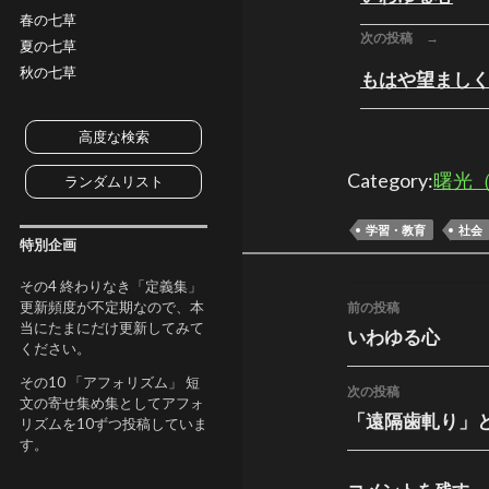
春の七草
次の投稿 →
夏の七草
秋の七草
もはや望まし
高度な検索
Category:
曙光
ランダムリスト
学習・教育
社会
特別企画
その4 終わりなき「定義集」
投稿ナビゲーシ
更新頻度が不定期なので、本
前の投稿
当にたまにだけ更新してみて
いわゆる心
ください。
その10 「アフォリズム」 短
次の投稿
文の寄せ集め集としてアフォ
「遠隔歯軋り」
リズムを10ずつ投稿していま
す。