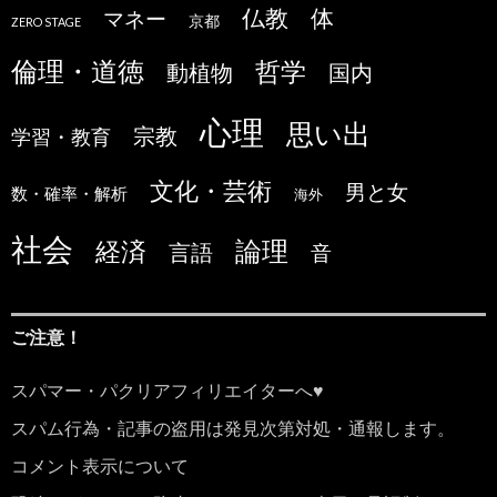
仏教
体
マネー
京都
ZERO STAGE
倫理・道徳
哲学
国内
動植物
心理
思い出
宗教
学習・教育
文化・芸術
男と女
数・確率・解析
海外
社会
論理
経済
言語
音
ご注意！
スパマー・パクリアフィリエイターへ♥
スパム行為・記事の盗用は発見次第対処・通報します。
コメント表示について