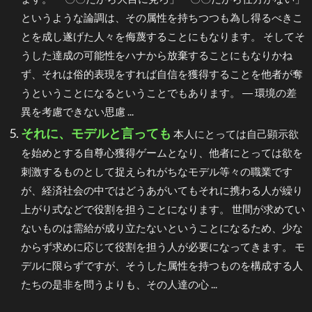
というような論調は、その属性を持ちつつも為し得るべきこ
とを成し遂げた人々を侮蔑することにもなります。 そしてそ
うした達成の可能性をハナから放棄することにもなりかね
ず、それは俗的表現をすれば自信を獲得することを他者が奪
うということになるということでもあります。 ― 環境の差
異を考慮できない思慮 ...
それに、モデルと言っても
本人にとっては自己顕示欲
を始めとする自尊心獲得ゲームとなり、他者にとっては欲を
刺激するものとして捉えられがちなモデル等々の職業です
が、経済社会の中ではどうあがいてもそれに携わる人が繰り
上がり式などで役割を担うことになります。 世間が求めてい
ないものは需給が成り立たないということになるため、少な
からず求めに応じて役割を担う人が必要になってきます。 モ
デルに限らずですが、そうした属性を持つものを構成する人
たちの是非を問うよりも、その人達の心 ...