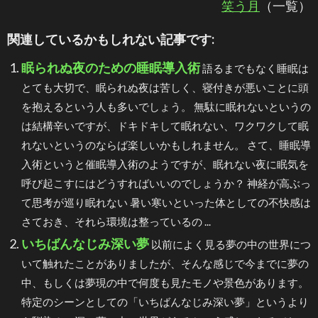
笑う月
（一覧）
関連しているかもしれない記事です:
眠られぬ夜のための睡眠導入術
語るまでもなく睡眠は
とても大切で、眠られぬ夜は苦しく、寝付きが悪いことに頭
を抱えるという人も多いでしょう。 無駄に眠れないというの
は結構辛いですが、ドキドキして眠れない、ワクワクして眠
れないというのならば楽しいかもしれません。 さて、睡眠導
入術というと催眠導入術のようですが、眠れない夜に眠気を
呼び起こすにはどうすればいいのでしょうか？ 神経が高ぶっ
て思考が巡り眠れない 暑い寒いといった体としての不快感は
さておき、それら環境は整っているの ...
いちばんなじみ深い夢
以前によく見る夢の中の世界につ
いて触れたことがありましたが、そんな感じで今までに夢の
中、もしくは夢現の中で何度も見たモノや景色があります。
特定のシーンとしての「いちばんなじみ深い夢」というより