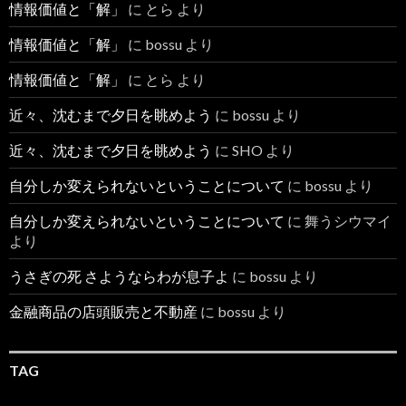
情報価値と「解」
に
とら
より
情報価値と「解」
に
bossu
より
情報価値と「解」
に
とら
より
近々、沈むまで夕日を眺めよう
に
bossu
より
近々、沈むまで夕日を眺めよう
に
SHO
より
自分しか変えられないということについて
に
bossu
より
自分しか変えられないということについて
に
舞うシウマイ
より
うさぎの死 さようならわが息子よ
に
bossu
より
金融商品の店頭販売と不動産
に
bossu
より
TAG