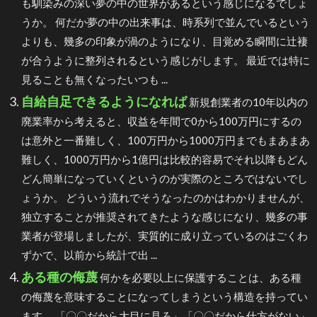
も馴染みの深い夢の中の世界があるという感じになるでしょ
うか。 何だか夢の中の出来事は、時系列で並んでいるという
よりも、幾多の印象が渦のようになり、目覚める瞬間に辻褄
が合うように整列されるという感じがします。 最近では特に
見ることも無くなったいつも ...
自給自足できるようになれば
新規創業者の10年以内の
廃業率から考えると、収益を年間で0から100万円にするの
は意外と一番難しく、100万円から1000万円までもまあまあ
難しく、1000万円から1億円は比較的容易でそれ以降もどん
どん簡単になっていくというのが実際のところではないでし
ょうか。 どういう流れでそうなったのかはわかりませんが、
独立することが推奨されてきたような感じになり、幾多の事
業者が登場しましたが、実質的に成り立っているのはごくわ
ずかで、以前から統計で出 ...
ある種の侮蔑
何かを必要以上に保護することは、ある種
の侮蔑を意味することになってしまうという構造を持ってい
ます。 「〇〇だから大目に見ろ」「〇〇だから仕方がない」