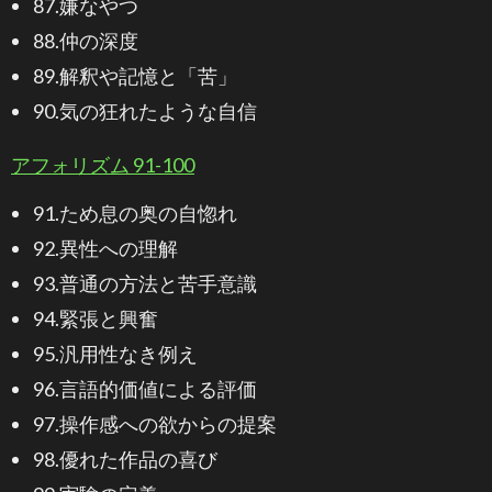
87.嫌なやつ
88.仲の深度
89.解釈や記憶と「苦」
90.気の狂れたような自信
アフォリズム 91-100
91.ため息の奥の自惚れ
92.異性への理解
93.普通の方法と苦手意識
94.緊張と興奮
95.汎用性なき例え
96.言語的価値による評価
97.操作感への欲からの提案
98.優れた作品の喜び