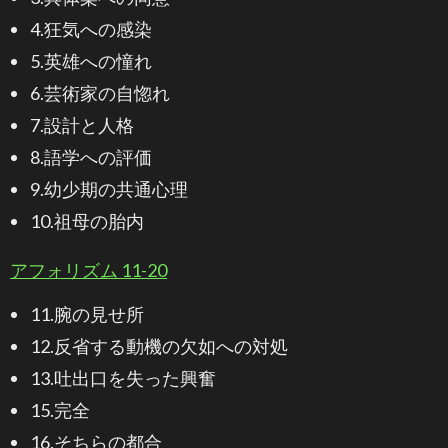
4.狂気への感染
5.英雄への憧れ
6.芸術家の自惚れ
7.設計と人格
8.語学への評価
9.幼少期の共通心理
10.祖母の胎内
アフォリズム 11-20
11.腕の見せ所
12.反省する動機の欠如への対処
13.吐出口を失った興奮
15.完全
16.そちらの都合