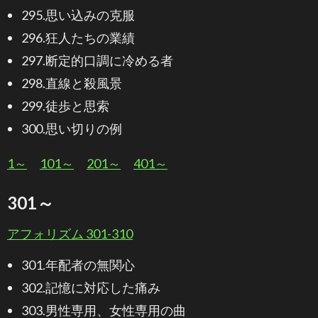
295.思い込みの克服
296.狂人たちの業績
297.断定的口調に冷める者
298.直線と殺風景
299.徒歩と思索
300.思い切りの例
1～
101～
201～
401～
301～
アフォリズム 301-310
301.年配者の無関心
302.記憶に対応した痛み
303.男性専用、女性専用の曲