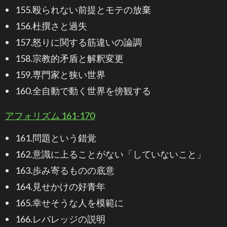
155.殴られない前提とモテの放棄
156.杜撰さと過失
157.怒りに関する筋違いの論調
158.宗教的矛盾と解釈変更
159.専門家と狭い世界
160.全自動で動く世界を傍観する
アフォリズム 161-170
161.問題という錯覚
162.意識に上ることがない「していないこと」
163.歩み寄るものの底意
164.見せかけの好青年
165.幸せそうな人を模範に
166.レバレッジの説明