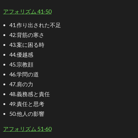
アフォリズム 41-50
41.作り出された不足
42.背筋の寒さ
43.案に困る時
44.優越感
45.宗教顔
46.学問の道
47.肩の力
48.義務感と責任
49.責任と思考
50.他人の影響
アフォリズム 51-60