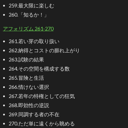
259.最大限に楽しむ
260.「知るか！」
アフォリズム 261-270
261.若い芽の取り扱い
262.納得とコストの膨れ上がり
263.試験の結果
264.その空間を構成する数
265.冒険と生活
266.情けない選択
267.若年の特権としての狂気
268.即効性の逆説
269.同調する者の不在
270.ただ単に遠くから眺める