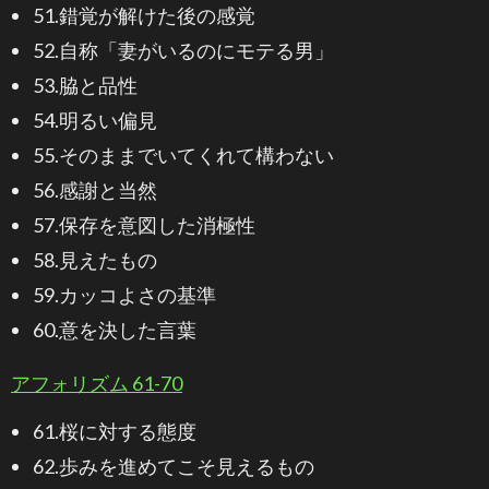
51.錯覚が解けた後の感覚
52.自称「妻がいるのにモテる男」
53.脇と品性
54.明るい偏見
55.そのままでいてくれて構わない
56.感謝と当然
57.保存を意図した消極性
58.見えたもの
59.カッコよさの基準
60.意を決した言葉
アフォリズム 61-70
61.桜に対する態度
62.歩みを進めてこそ見えるもの