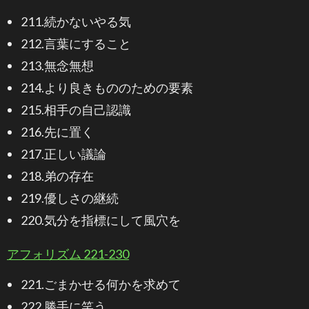
211.続かないやる気
212.言葉にすること
213.無念無想
214.より良きもののための要素
215.相手の自己認識
216.先に置く
217.正しい議論
218.弟の存在
219.優しさの継続
220.気分を指標にして風穴を
アフォリズム 221-230
221.ごまかせる何かを求めて
222.勝手に笑う