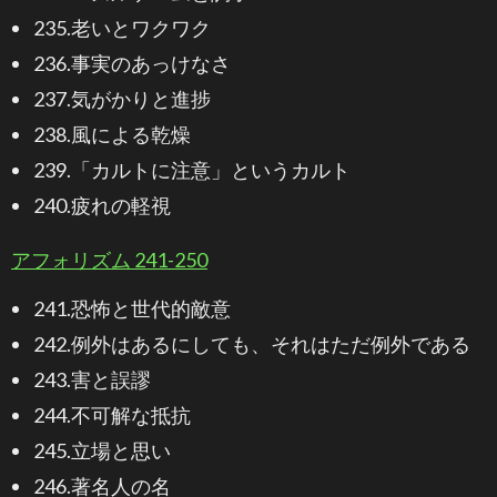
235.老いとワクワク
236.事実のあっけなさ
237.気がかりと進捗
238.風による乾燥
239.「カルトに注意」というカルト
240.疲れの軽視
アフォリズム 241-250
241.恐怖と世代的敵意
242.例外はあるにしても、それはただ例外である
243.害と誤謬
244.不可解な抵抗
245.立場と思い
246.著名人の名