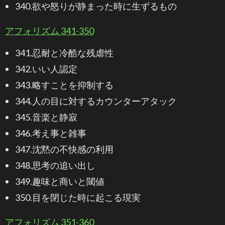
340.欲や怒りが静まった時に生ずるもの
アフォリズム 341-350
341.忍耐と冷酷な残虐性
342.いい人認定
343.略すことを抑制する
344.人の目に対するカウンターアタック
345.音楽と静寂
346.考え事と雑事
347.沈黙の不快感の利用
348.思考の追い出し
349.趣味と商いと閾値
350.目を閉じた時に起こる現実
アフォリズム 351-360