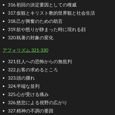
316.初回の決定要因としての権威
317.仮観とキリスト教的世界観と社会生活
318.己が興奮のための助言
319.欲や怒りが静まった時に現れる顔
320.執著の対象の変化
アフォリズム 321-330
321.狂人への恐怖からの無批判
322.お客の求めるところ
323.頭の腫れ
324.半端な並列
325.心が受ける痛み
326.慈悲による視野の広がり
327.精神の不調の要因