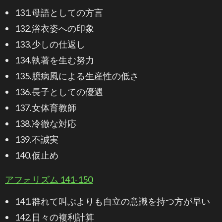
131.母語としての方言
132.浴衣姿への印象
133.少しの仕返し
134.執著を生む努力
135.臆病風による生産性の低さ
136.長子としての優遇
137.女体育教師
138.冷徹な対応
139.不誠実
140.仮止め
アフォリズム 141-150
141.群れて叫ぶよりも自立の意識を持つ方が早い
142.日々の複利計算