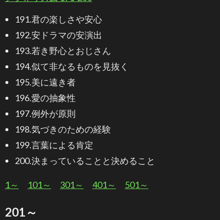
191.君の楽しさや安心
192.安ドラマの安演出
193.若き野心とおじさん
194.似て非なるものを見抜く
195.美に遠き者
196.愛の抽象性
197.例外が原則
198.気づきのための経験
199.言葉による肯定
200.決まっていることと決めること
1～
101～
301～
401～
501～
201～