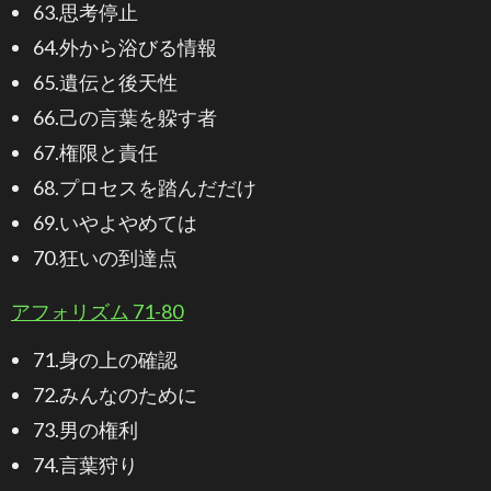
63.思考停止
64.外から浴びる情報
65.遺伝と後天性
66.己の言葉を躱す者
67.権限と責任
68.プロセスを踏んだだけ
69.いやよやめては
70.狂いの到達点
アフォリズム 71-80
71.身の上の確認
72.みんなのために
73.男の権利
74.言葉狩り