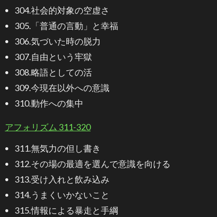
304.社会的対象の空虚さ
305.「普通の言動」と幸福
306.気づいた時の脱力
307.自由という牢獄
308.略語としての活
309.今現在以外への意識
310.動作への集中
アフォリズム 311-320
311.無気力の但し書き
312.その場の最適を選んで意識を向ける
313.受け入れと飲み込み
314.うまくいかないこと
315.情報による暴走と手綱