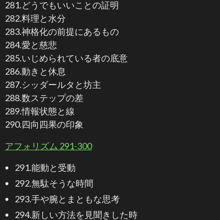
281.どうでもいいことの証明
282.料理と水分
283.神格化の前提にあるもの
284.愛と慈悲
285.いじめられている者の底意
286.動きと休息
287.シッダールタと坊主
288.数ステップの差
289.情報状態と線
290.四向四果の印象
アフォリズム 291-300
291.能動と受動
292.無駄そうな時間
293.手や腕とまともな思考
294.新しい方法を見聞きした時