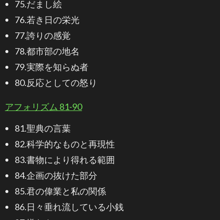
75.だまし絵
76.若き日の栄光
77.誇りの感覚
78.都市部の地名
79.実際を知らぬ者
80.反応としての怒り
アフォリズム 81-90
81.聖典の言葉
82.科学的なものと再現性
83.書物により得れる範囲
84.企画の抜けた部分
85.君の偉業と私の関係
86.日々垂れ流している小銭