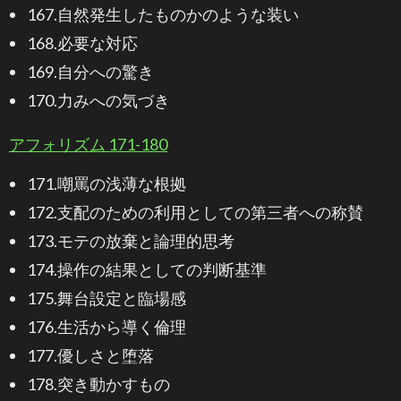
167.自然発生したものかのような装い
168.必要な対応
169.自分への驚き
170.力みへの気づき
アフォリズム 171-180
171.嘲罵の浅薄な根拠
172.支配のための利用としての第三者への称賛
173.モテの放棄と論理的思考
174.操作の結果としての判断基準
175.舞台設定と臨場感
176.生活から導く倫理
177.優しさと堕落
178.突き動かすもの