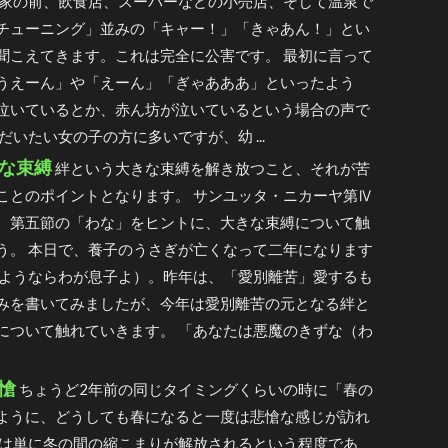
 家の前、飲食店、スーパーなどの小売店、そして温泉で
チューニング」並みの「キャー！」「きゃあん！」とい
聞こえてきます。これは完全に公害です。 最初に言って
うえーん」や「えーん」「ぎゃあああ」といったよう
泣いているとか、赤ん坊が泣いているという場合の声で
だいたい女の子の方に多いですが、幼 ...
な束縛
絆という大きな束縛を解き放つこと、それが苦
ことのポイントとなります。 サンユッタ・ニカーヤ第Ⅳ
、第五節の「わな」をヒントに、大きな束縛について触
う。 本日で、養子のうさぎが亡くなって二年になります
さようならわが息子よ）。昨年は、「愛別離苦」愛するも
みを書いてみましたが、今年は愛別離苦の元となる絆と
について触れていきます。 「あなたは悪魔のきずな（わ
愴
ちょうど2年前の同じタイミングくらいの時に「春の
ように、どうしても春になると一度は悲愴な感じが訪れ
れは単に冬の間の縮こまりが解放されるという程度であ