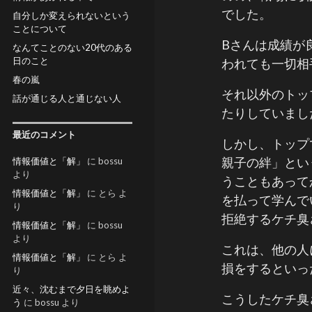
でした。
自分しか変えられないという
ことについて
Bさんは成績が
なんてことのない20代のある
日のこと
われても一切相
春の嵐
それ以外のトッ
話が通じる人と通じない人
たりしていまし
最近のコメント
しかし、トップ
親子の絆」とい
情報価値と「解」
に
bossu
より
うこともあって
情報価値と「解」
に
とら
よ
を払って学んで
り
拒絶するケチ臭
情報価値と「解」
に
bossu
より
これは、他の人
情報価値と「解」
に
とら
よ
損をするといっ
り
近々、沈むまで夕日を眺めよ
こうしたケチ臭
う
に
bossu
より