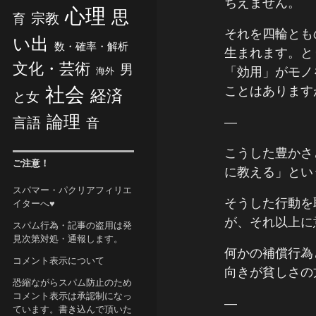
ちえません。
心理
思
宗教
育
それを四輪とも
い出
数・確率・解析
生まれます。と
文化・芸術
男
「効用」がモノ
海外
社会
ことはあります
経済
と女
論理
言語
―
音
こうした豊かさ
ご注意！
に教える」とい
スパマー・パクリアフィリエ
そうした行動を
イターへ♥
が、それ以上に
スパム行為・記事の盗用は発
見次第対処・通報します。
何かの補償行為
コメント表示について
向きが貧しさの
恐縮ながらスパム防止のため
コメント表示は承認制になっ
―
ています。書き込んで頂いた