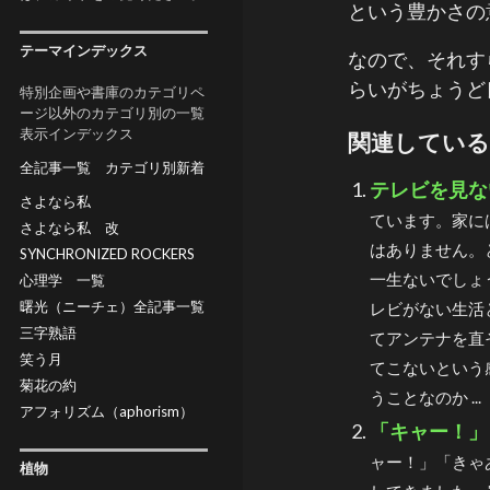
という豊かさの
テーマインデックス
なので、それす
らいがちょうど
特別企画や書庫のカテゴリペ
ージ以外のカテゴリ別の一覧
表示インデックス
関連している
全記事一覧
カテゴリ別新着
テレビを見な
さよなら私
ています。家に
さよなら私 改
はありません。
SYNCHRONIZED ROCKERS
一生ないでしょ
心理学 一覧
曙光（ニーチェ）全記事一覧
レビがない生活
三字熟語
てアンテナを直
笑う月
てこないという
菊花の約
うことなのか ...
アフォリズム（aphorism）
「キャー！」
ャー！」「きゃ
植物