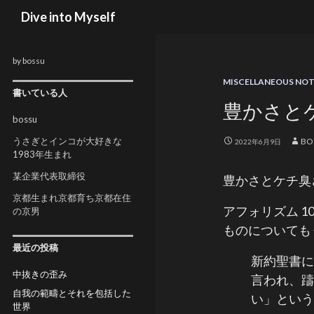
検索
Dive into Myself
by bossu
MISCELLANEOUS NO
書いている人
豊かさと
bossu
うさぎとインコが大好きな
BO
2022年6月9日
1983年生まれ
某企業代表取締役
豊かさとケチ臭
京都生まれ京都育ち京都在住
アフォリズム 
の京男
ものについても
最近の投稿
新約聖書
中抜きの歪み
言われ、
自我の範疇とそれを包括した
い」とい
世界