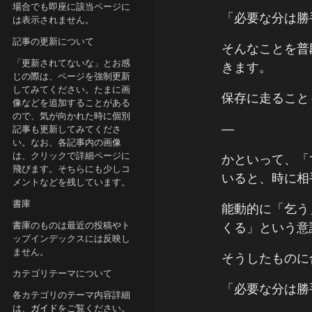
場合でも即座に該当ページに
「必要な分は勝
は表示されません。
記事の更新について
そんなことを普
「更新されてないな」とお感
きます。
じの際は、ページを強制更新
してみてください。たまに画
保存に走ること
像などを追加することがある
ので、気が向かれた時に個別
―
記事も更新してみてくださ
い。なお、各記事内の画像
は、クリックで詳細ページに
かといって、「
飛びます。そちらにも少しコ
いると、時に相
メントなどを残しています。
書庫
能動的に「乞う
書庫のものは最近の投稿やト
くる」という意
ップインデックスには反映し
ません。
そうしたものに
カテゴリテーマについて
「必要な分は勝
各カテゴリのテーマ内容詳細
は、
ガイド
をご覧ください。