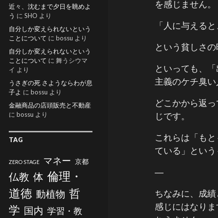
を感じません。
近々、沈むまで夕日を眺めよ
う
に
SHO
より
「人に与えると
自分しか変えられないという
ことについて
に
bossu
より
という貧しさの
自分しか変えられないという
ことについて
に
舞うシウマ
といっても、「
イ
より
主義のケチ臭い
うさぎの死 さようならわが息
子よ
に
bossu
より
どこかから返っ
金融商品の店頭販売と不動産
に
bossu
より
じです。
これらは「もと
TAG
ている」という
マネー
京都
ZERO STAGE
―
倫理・
仏教
体
道徳
哲
ちなみに、成績
動植物
感じにはなりま
学
国内
学習・教