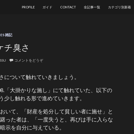
コンテンツへ移動
PROFILE
ガイド
CONTACT
全記事一覧
カテゴリ別新着
TES 雑記
ケチ臭さ
SSU
コメントをどうぞ
さについて触れていきましょう。
108.「大掛かりな施し」にて触れていた、以下の
う少し触れる形で進めていきます。
において、「財産を処分して貧しい者に施せ」と
躊躇った者は、「一度失うと、再びは手に入らな
う暗示を自分に与えている。