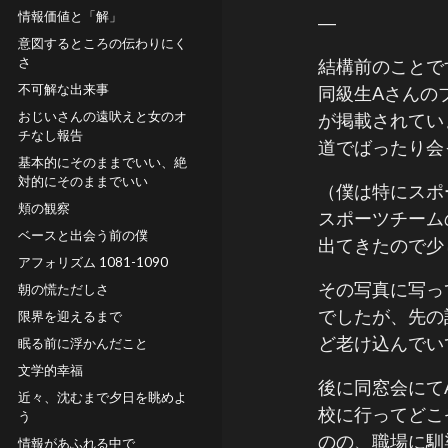
情報価値と「解」
―
意図するところの伝わりにく
さ
結構前のことで
不可解な出来事
同級生Aさんの
おじいさんの遠吠えと女のオ
が掲載されてい
チなし報告
道でばったり会
基本的にそのままでいい、絶
対的にそのままでいい
（僕は特にスポ
頬の観察
スポーツチーム
ベースと出会う前の僕
出てきたので少
アフォリズム 1081-1090
その写真に写っ
朝の慌ただしさ
でしたが、先の
限界を迎えるまで
ど老け込んでい
眠る前に浮かんだこと
文学的幸福
後に同窓会にて
近々、沈むまで夕日を眺めよ
校に行ってどこ
う
のの、職場に馴
情報があふれる中で