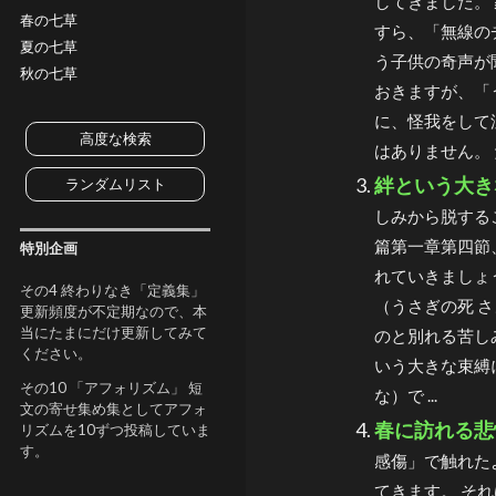
してきました。
春の七草
すら、「無線の
夏の七草
う子供の奇声が
秋の七草
おきますが、「
に、怪我をして
高度な検索
はありません。 
絆という大き
ランダムリスト
しみから脱する
篇第一章第四節
特別企画
れていきましょ
その4 終わりなき「定義集」
（うさぎの死 
更新頻度が不定期なので、本
当にたまにだけ更新してみて
のと別れる苦し
ください。
いう大きな束縛
その10 「アフォリズム」 短
な）で ...
文の寄せ集め集としてアフォ
春に訪れる悲
リズムを10ずつ投稿していま
す。
感傷」で触れた
てきます。 そ