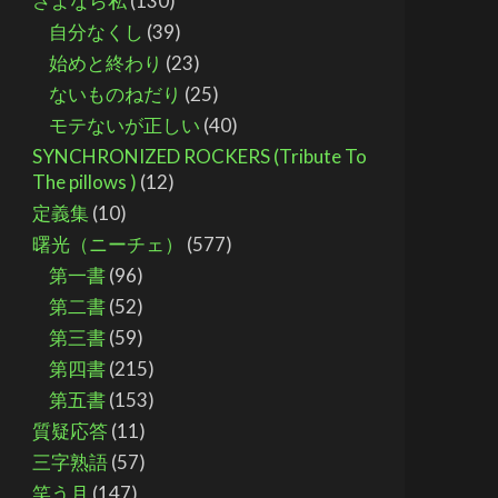
さよなら私
(130)
自分なくし
(39)
始めと終わり
(23)
ないものねだり
(25)
モテないが正しい
(40)
SYNCHRONIZED ROCKERS (Tribute To
The pillows )
(12)
定義集
(10)
曙光（ニーチェ）
(577)
第一書
(96)
第二書
(52)
第三書
(59)
第四書
(215)
第五書
(153)
質疑応答
(11)
三字熟語
(57)
笑う月
(147)