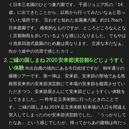
く日本三名園のひとつ兼六園です。 千原ジュニア氏の「14
歳」に出てきたことから、以前から行ってみたいなぁと思っ
ていた場所です。 言わずと知れた名園兼六園。約11.7haの
日本庭園です。 感覚的なものですが、ところどころなんとな
く京都御苑を歩いているような感じになりました。 でもやは
り池泉回遊式庭園のため趣は異なります。 立派な木だなぁ。
向かう途中の渋滞で感じたカリ ...
ご縁の国しまね 2020 安来節演芸館&どじょうすく
い体験
外出自粛の傾向にある今日此頃ですが、例年通りの
爆睡ツアーです。第一弾は、安来節。安来節の聖地である島
根県安来市の安来節演芸館にて本場の安来節を鑑賞させてい
ただきつつ、安来節屋さんにて安来節どじょうすくい体験を
してきました。 ― 昨年足立美術館に行ったときのことで
す。 ご縁の国しまね 2019 足立美術館 駐車場の入口を間違え
突入してしまったのが安来節演芸館でした。 「うっかりして
たなあ」 という感じでしたが、帰ってからあの建物は何だっ