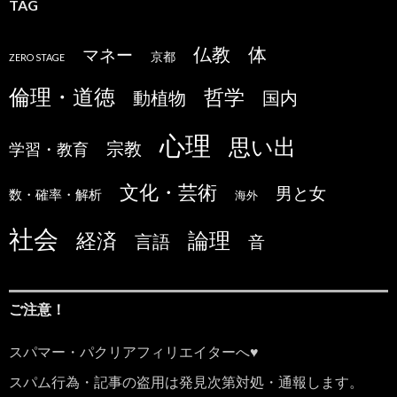
TAG
仏教
体
マネー
京都
ZERO STAGE
倫理・道徳
哲学
国内
動植物
心理
思い出
宗教
学習・教育
文化・芸術
男と女
数・確率・解析
海外
社会
論理
経済
言語
音
ご注意！
スパマー・パクリアフィリエイターへ♥
スパム行為・記事の盗用は発見次第対処・通報します。