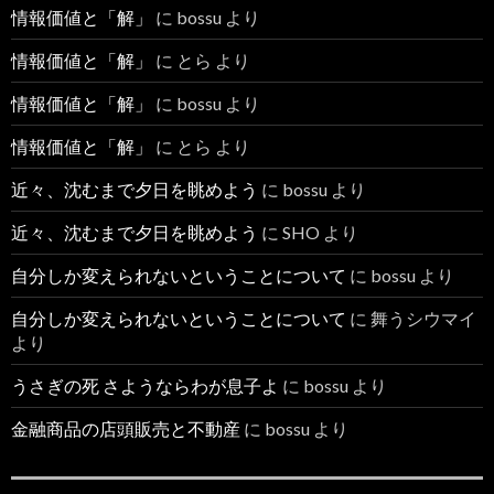
情報価値と「解」
に
bossu
より
情報価値と「解」
に
とら
より
情報価値と「解」
に
bossu
より
情報価値と「解」
に
とら
より
近々、沈むまで夕日を眺めよう
に
bossu
より
近々、沈むまで夕日を眺めよう
に
SHO
より
自分しか変えられないということについて
に
bossu
より
自分しか変えられないということについて
に
舞うシウマイ
より
うさぎの死 さようならわが息子よ
に
bossu
より
金融商品の店頭販売と不動産
に
bossu
より