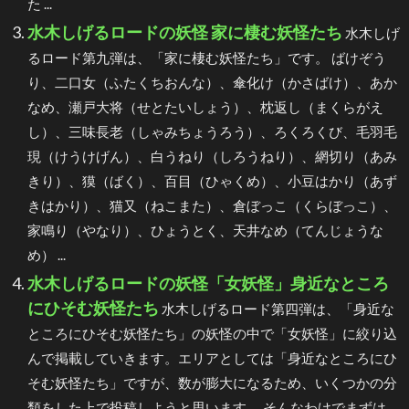
た ...
水木しげるロードの妖怪 家に棲む妖怪たち
水木しげ
るロード第九弾は、「家に棲む妖怪たち」です。 ばけぞう
り、二口女（ふたくちおんな）、傘化け（かさばけ）、あか
なめ、瀬戸大将（せとたいしょう）、枕返し（まくらがえ
し）、三味長老（しゃみちょうろう）、ろくろくび、毛羽毛
現（けうけげん）、白うねり（しろうねり）、網切り（あみ
きり）、獏（ばく）、百目（ひゃくめ）、小豆はかり（あず
きはかり）、猫又（ねこまた）、倉ぼっこ（くらぼっこ）、
家鳴り（やなり）、ひょうとく、天井なめ（てんじょうな
め） ...
水木しげるロードの妖怪「女妖怪」身近なところ
にひそむ妖怪たち
水木しげるロード第四弾は、「身近な
ところにひそむ妖怪たち」の妖怪の中で「女妖怪」に絞り込
んで掲載していきます。エリアとしては「身近なところにひ
そむ妖怪たち」ですが、数が膨大になるため、いくつかの分
類をした上で投稿しようと思います。 そんなわけでまずは