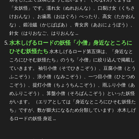
「女妖怪」です。濡れ女（ぬれおんな）、口裂け女（くちさ
けおんな）、お歯黒（おはぐろ）べったり、高女（たかおん
な）、鍛冶媼（かじばばあ）、青女房（あおにょうぼう）、
針女（はりおなご、はりおんな ...
水木しげるロードの妖怪「小僧」身近なところに
ひそむ妖怪たち
水木しげるロード第五弾は、「身近なと
ころにひそむ妖怪たち」のうち「小僧」に絞り込んで掲載し
ていきます。 袖引小僧（そでひきこぞう）、豆腐小僧（とう
ふこぞう）、浪小僧（なみこぞう）、一つ目小僧（ひとつめ
こぞう）、提灯小僧（ちょうちんこぞう）、雨ふり小僧（あ
めふりこぞう）、算盤小僧（そろばんこぞう）といった妖怪
がいます。 （エリアとしては「身近なところにひそむ妖怪た
ち」ですが、数が膨大になるため分類しています） 水木しげ
るロードの妖怪 身近 ...