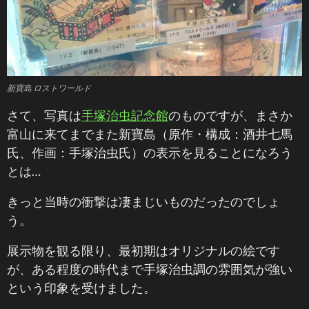
新寶島 ロストワールド
さて、写真は
手塚治虫記念館
のものですが、まさか
富山に来てまでまた新寶島（原作・構成：酒井七馬
氏、作画：手塚治虫氏）の表示を見ることになろう
とは…
きっと当時の衝撃は凄まじいものだったのでしょ
う。
展示物を観る限り、最初期はオリジナルの絵です
が、ある程度の時代まで手塚治虫調の雰囲気が強い
という印象を受けました。