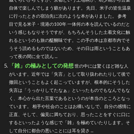
自体で楽しんでしまう癖があります。 先日、米子の皆生温泉
に行ったときの宿泊先に次のような本がありました。 参考
目で見る米子・境港の100年 一体何の本を読んでいるのだと
いう感じもなりそうですが、もちろんそうした土着文化に触
れるというのも旅の醍醐味です。この手の本は京都市内でそ
うそう読めるものではないため、その日は雨ということもあ
って夜の間に全て読ん ...
「雑」の極みとしての発想
世の中には驚くほど雑な人
がいます。近年では「失言」として取り扱われたりして後で
撤回ということもよく起こっていますが、根本的にそうした
失言は「うっかりしてたなぁ」といったものでもなんでもな
く、本心から出た言葉であるというのが本当のところとなっ
ています。 相手や社会のことはお構いなしで、自分の感情に
正直、そして、偏見に満ちており、思ったことをすぐに口に
するといったような感じで「雑」を極めていたりします。そ
して自分に都合の悪いことには耳を貸さ ...