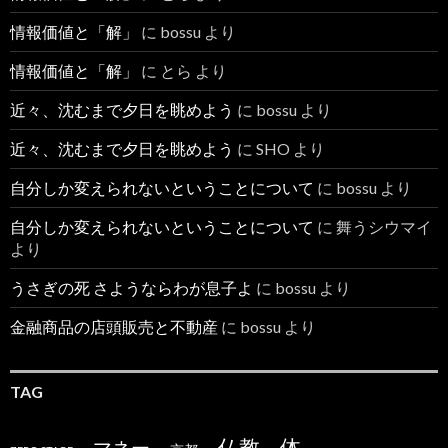
情報価値と「解」
に
bossu
より
情報価値と「解」
に
とら
より
近々、沈むまで夕日を眺めよう
に
bossu
より
近々、沈むまで夕日を眺めよう
に
SHO
より
自分しか変えられないということについて
に
bossu
より
自分しか変えられないということについて
に
舞うシウマイ
より
うさぎの死 さようならわが息子よ
に
bossu
より
金融商品の店頭販売と不動産
に
bossu
より
TAG
仏教
体
マネー