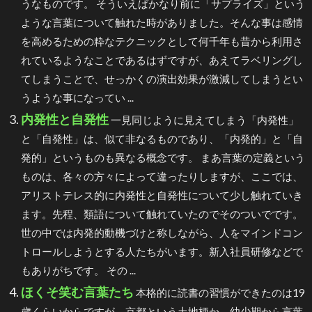
うなものです。 そういえばかなり前に「サプライズ」という
ような言葉について触れた時がありました。そんな事は感情
を高めるための粋なテクニックとして何千年も昔から利用さ
れているようなことであるはずですが、あえてラベリングし
てしまうことで、せっかくの演出効果が激減してしまうとい
うような事になってい ...
内発性と自発性
一見同じように見えてしまう「内発性」
と「自発性」は、似て非なるものであり、「内発的」と「自
発的」というものも異なる概念です。 まあ言葉の定義という
ものは、各々の方々によって違ったりしますが、ここでは、
アリストテレス的に内発性と自発性について少し触れていき
ます。先程、類語について触れていたのでそのついでです。
世の中では内発的動機づけと称しながら、人をマインドコン
トロールしようとする人たちがいます。新入社員研修などで
もありがちです。 その ...
ほくそ笑む言葉たち
本格的に読書の習慣ができたのは19
歳くらいからですが、京都という土地柄か、幼少期から言葉