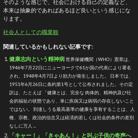
そのような感じで、社会における自己の定義など、
本来は抽象的であればあるほど良いという感じにな
ります。
社会人としての職業観
関連しているかもしれない記事です:
健康志向という精神病
世界保健機関（WHO）憲章は、
1946年7月22日にニューヨークで61か国の代表により署名
され、1948年4月7日より効力が発生しました。 日本では、
1951年6月26日に条約第1号として公布されました。その定
訳は、たとえば 「健康とは、完全な 肉体的、精神的及び社
会的福祉の状態であり、単に疾病又は病弱の存在しないこと
ではない。 到達しうる最高基準の健康を享有することは、人
種、宗教、政治的信念又は経済的若しくは社会的条件の差別
なしに万人 ...
「キャー！」「きゃあん！」と叫ぶ子供の奇声へ