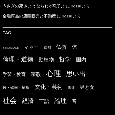
うさぎの死 さようならわが息子よ
に
bossu
より
金融商品の店頭販売と不動産
に
bossu
より
TAG
仏教
体
マネー
京都
ZERO STAGE
倫理・道徳
哲学
国内
動植物
心理
思い出
宗教
学習・教育
文化・芸術
男と女
数・確率・解析
海外
社会
論理
経済
言語
音