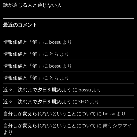
話が通じる人と通じない人
最近のコメント
情報価値と「解」
に
bossu
より
情報価値と「解」
に
とら
より
情報価値と「解」
に
bossu
より
情報価値と「解」
に
とら
より
近々、沈むまで夕日を眺めよう
に
bossu
より
近々、沈むまで夕日を眺めよう
に
SHO
より
自分しか変えられないということについて
に
bossu
より
自分しか変えられないということについて
に
舞うシウマイ
より