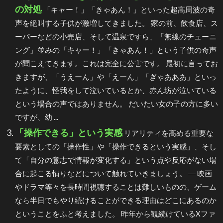
の対処
「キャー！」「きゃあん！」といった超高周波の奇
声を絶叫する子供が激増してきました。 家の前、飲食店、ス
ーパーなどの小売店、そして温泉ですら、「無線のチューニ
ング」並みの「キャー！」「きゃあん！」という子供の奇声
が聞こえてきます。これは完全に公害です。 最初に言ってお
きますが、「うえーん」や「えーん」「ぎゃあああ」といっ
たように、怪我をして泣いているとか、赤ん坊が泣いている
という場合の声ではありません。 だいたい女の子の方に多い
ですが、幼 ...
「操作できる」という実感
リアリティを高める重要な
要素としての「操作性」や「操作できるという実感」、そし
て「自分の意志で情報が変化する」という点や反応がない場
合に起こる憤りなどについて触れていきましょう。 ― 映画
やドラマ等々を長時間視聴することは難しいものの、ゲーム
なら半日でもやり続けることができる理由はどこにあるのか
ということをふと考えました。 昨年から観続けているXファ