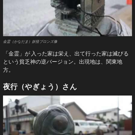
金霊（かなだま）妖怪ブロンズ像
「金霊」が 入った家は栄え、出て行った家は滅びる
という貧乏神の逆バージョン。出現地は、関東地
方。
夜行（やぎょう）さん