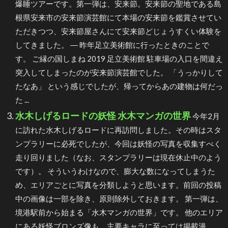
爆睡ツアーです。第一弾は、安来節。安来節の聖地である島
根県安来市の安来節演芸館にて本場の安来節を鑑賞させてい
ただきつつ、安来節屋さんにて安来節どじょうすくい体験を
してきました。 ― 昨年足立美術館に行ったときのことで
す。 ご縁の国しまね 2019 足立美術館 駐車場の入口を間違え
突入してしまったのが安来節演芸館でした。 「うっかりして
たなあ」 という感じでしたが、帰ってからあの建物は何だっ
た ...
水木しげるロードの妖怪 水木マンガの世界
今年2月
に訪れた水木しげるロードに再訪問しました。その時はスタ
ンプラリーに必死でしたが、今回は妖怪の写真を収集すべく
走り回りました（なお、スタンプラリーは現在休止中のよう
です）。 そういうわけなので、膨大な数になってしまうた
め、エリアごとに写真を分類しようと思います。前回の投稿
中の画像は一部を除き、原則除外しておきます。 第一弾は、
境港駅前から始まる「水木マンガの世界」です。 他のエリア
にある妖怪ブロンズ像も、主要キャラに至っては掲載漫 ...