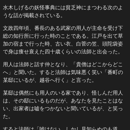
水木しげるの妖怪事典には貧乏神にまつわる次のよ
うな話が掲載されている。
文政四年頃、番長のある武家の用人が主命を受け下
総の知行所に行った時のことである。江戸を出て草
加の宿まで行った時、古い衣、白菅の笠、頭陀袋姿
で身は痩せ衰えた四十歳くらいの法師と出会った。
用人は法師と話す仲となり、「貴僧はどこからどこ
へ」と聞いた。すると法師は気味悪く笑い「番町の
某邸にいるが、越谷へ行く」と言った。
某邸は偶然にも用人のいる家であり、怪しんだ用人
は、その邸にいるものだが、あなたを見たことはな
い、出家者は嘘をつかないと聞いているが、と笑っ
た。
すると法師は「嘘はない。しかし見知らぬのも道