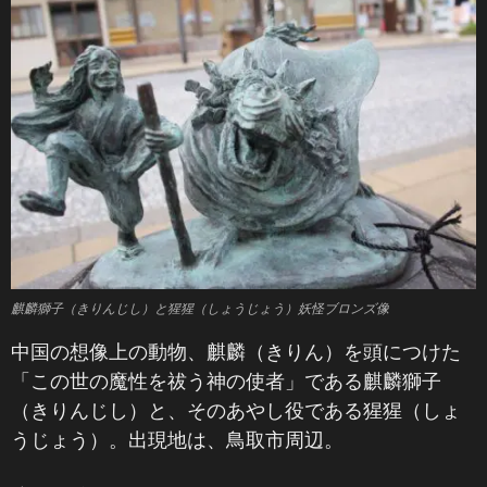
麒麟獅子（きりんじし）と猩猩（しょうじょう）妖怪ブロンズ像
中国の想像上の動物、麒麟（きりん）を頭につけた
「この世の魔性を祓う神の使者」である麒麟獅子
（きりんじし）と、そのあやし役である猩猩（しょ
うじょう）。出現地は、鳥取市周辺。