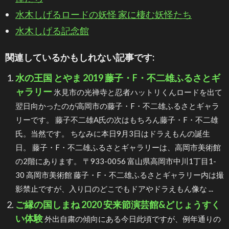
水木しげるロードの妖怪 家に棲む妖怪たち
水木しげる記念館
関連しているかもしれない記事です:
水の王国 とやま 2019 藤子・F・不二雄ふるさとギ
ャラリー
氷見市の光禅寺と忍者ハットリくんロードを出て
翌日向かったのが高岡市の藤子・F・不二雄ふるさとギャラ
リーです。 藤子不二雄A氏の次はもちろん藤子・F・不二雄
氏。当然です。 ちなみに本日9月3日はドラえもんの誕生
日。 藤子・F・不二雄ふるさとギャラリーは、高岡市美術館
の2階にあります。 〒933-0056 富山県高岡市中川1丁目1-
30 高岡市美術館 藤子・F・不二雄ふるさとギャラリー内は撮
影禁止ですが、入り口のどこでもドアやドラえもん像な ...
ご縁の国しまね 2020 安来節演芸館&どじょうすく
い体験
外出自粛の傾向にある今日此頃ですが、例年通りの