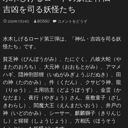
吉凶を司る妖怪たち
BOSSU
コメントをどうぞ
2020年7月24日
水木しげるロード第三弾は、「神仏・吉凶を司る妖
怪たち」です。
貧乏神（びんぼうがみ）、たにぐく、八岐大蛇（や
またのおろち）、大元神（おおもとがみ）、アマメ
ハギ、隠神刑部狸（いぬがみぎょうぶだぬき）、田
の神（たのかみ）、件（くだん）、クサビラ神、龍
（りゅう）、土用坊主（どようぼうず）、金霊（か
なだま）、夜行（やぎょう）さん、座敷童子（ざし
きわらし）、閻魔大王（えんまだいおう）、井戸の
神（いどのかみ）、シーサー、麒麟獅子（きりんじ
し）と猩猩（しょうじょう）、方相氏（ほうそう