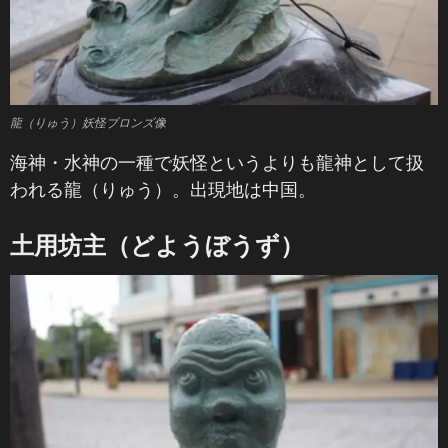
龍（りゅう）妖怪ブロンズ像
海神・水神の一種で妖怪というよりも龍神として扱
われる龍（りゅう）。出現地は中国。
土用坊主（どようぼうず）