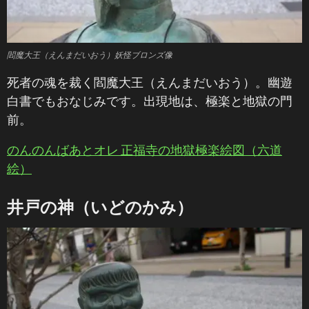
閻魔大王（えんまだいおう）妖怪ブロンズ像
死者の魂を裁く閻魔大王（えんまだいおう）。幽遊
白書でもおなじみです。出現地は、極楽と地獄の門
前。
のんのんばあとオレ 正福寺の地獄極楽絵図（六道
絵）
井戸の神（いどのかみ）