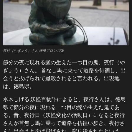
夜行（やぎょう）さん 妖怪ブロンズ像
節分の夜に現れる髭の生えた一つ目の鬼、夜行（や
ぎょう）さん。 首なし馬に乗って道路を徘徊し、出
会うと投げられて蹴殺されると言われる。出現地
は、徳島県。
水木しげる 妖怪百物語によると、夜行さんは、徳島
県で節分の夜に現れる一つ目の髭の生えた鬼であ
る。昔、夜行日（妖怪変化の活動日）になると夜行
さんが首無し馬に乗って道路を彷徨い歩き、夜行さ
んに出会うと投げ飛ばされ、蹴り殺されたという。