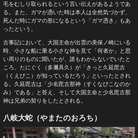
毛をむしり取られるという言い伝えがあるようであ
る。また、ガマが憑いた時は本人は全然気づかず、
死んだ時にガマの形になるという「ガマ憑き」もあ
ったという。
古事記において、大国主命が出雲の美保ノ崎にいる
時、小さな船に乗る小さな神を見て「何者か」と思
い周りのものに聞いたが、誰もわからないでいたと
ころ、たにぐく（多邇具久）が「きっと久延毘古
（くえびこ）が知っているだろう」といったとされ
る。久延毘古は「少名毘古那神（すくなびこなのか
み）である」と答え、そして大国主命と少名毘古那
神は兄弟の契りをしたとされる。
八岐大蛇（やまたのおろち）