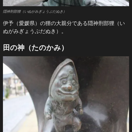
隠神刑部狸（いぬがみぎょうぶだぬき）
伊予（愛媛県）の狸の大親分である隠神刑部狸（い
ぬがみぎょうぶだぬき）。
田の神（たのかみ）