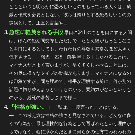
ともといつも明らかに恐ろしいものをもっている人々は、威
厳と儀式を必要としない。彼らは誇りとする恐ろしいものの
徴候として、正直と言葉や ...
急速に軽蔑される手段
早口に沢山のことを口にする人間
は、ほんの短期間交際しただけで、たとえ彼がもっともなこ
とを口にするとしても、われわれの尊敬を異常なほど大きく
低下させる。 曙光 225 前半 早く多くしゃべることは、
マイナスだとよく言いますが、早く多くしゃべることには、
その奥に様々なタイプの動機があります。マイナスになるの
は印象ですが、間を埋めて、相手が理解する前に、何か別の
話題に切り替えようというものから、要約力がないというも
のから、必死の暑苦しさまで様 ...
「性格が強い。」
「私は、一度言ったことはする。」
― この考え方は性格の強さと見なされている。どんなに多
くの行為が、最も理性的な行為として選ばれたという理由か
らではなく、心に浮かんだときに何らかの仕方でわれわれの