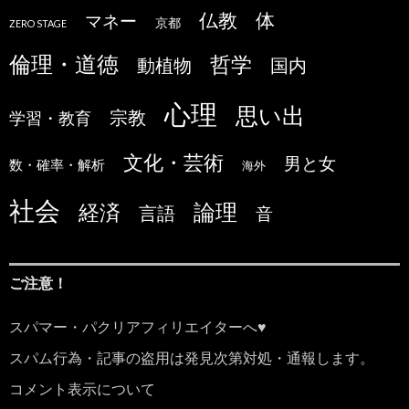
仏教
体
マネー
京都
ZERO STAGE
倫理・道徳
哲学
国内
動植物
心理
思い出
宗教
学習・教育
文化・芸術
男と女
数・確率・解析
海外
社会
論理
経済
言語
音
ご注意！
スパマー・パクリアフィリエイターへ♥
スパム行為・記事の盗用は発見次第対処・通報します。
コメント表示について