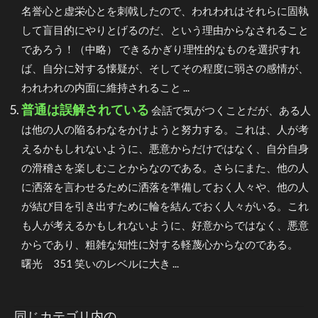
名誉心と虚栄心とを刺戟したので、われわれはそれらに固執
して盲目的にやりとげるのだ、という理由からなされること
であろう！（中略） できるかぎり理性的なものを選択すれ
ば、自分に対する懐疑が、そしてその程度に弱さの感情が、
われわれの内面に維持されること ...
普通は誤解されている
会話で気がつくことだが、ある人
は他の人の陥るわなをかけようと努力する。これは、人が考
えるかもしれないように、悪意からだけではなく、自分自身
の滑稽さを楽しむことからなのである。さらにまた、他の人
に洒落を言わせるために洒落を準備しておく人々や、他の人
が結び目を引き出すために輪を結んでおく人々がいる。これ
も人が考えるかもしれないように、好意からではなく、悪意
からであり、粗雑な知性に対する軽蔑心からなのである。
曙光 351 笑いのレベルに大き ...
同じカテゴリ内の