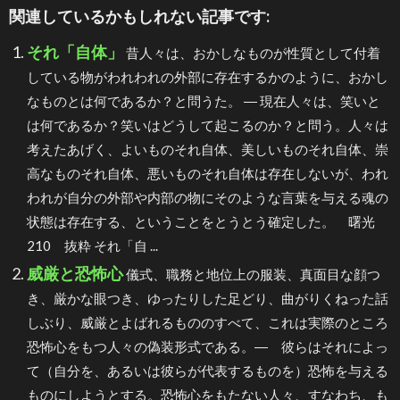
関連しているかもしれない記事です:
それ「自体」
昔人々は、おかしなものが性質として付着
している物がわれわれの外部に存在するかのように、おかし
なものとは何であるか？と問うた。 ― 現在人々は、笑いと
は何であるか？笑いはどうして起こるのか？と問う。人々は
考えたあげく、よいものそれ自体、美しいものそれ自体、崇
高なものそれ自体、悪いものそれ自体は存在しないが、われ
われが自分の外部や内部の物にそのような言葉を与える魂の
状態は存在する、ということをとうとう確定した。 曙光
210 抜粋 それ「自 ...
威厳と恐怖心
儀式、職務と地位上の服装、真面目な顔つ
き、厳かな眼つき、ゆったりした足どり、曲がりくねった話
しぶり、威厳とよばれるもののすべて、これは実際のところ
恐怖心をもつ人々の偽装形式である。― 彼らはそれによっ
て（自分を、あるいは彼らが代表するものを）恐怖を与える
ものにしようとする。恐怖心をもたない人々、すなわち、も