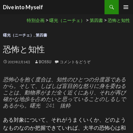
検索
Dive into Myself
コンテンツへ移動
>
>
>
特別企画
曙光（ニーチェ）
第四書
恐怖と知性
曙光（ニーチェ）
,
第四書
恐怖と知性
BOSSU
コメントをどうぞ
2015年2月14日
恐怖心を抱く度合は、知性のひとつの分度器である
から。そして、しばしば盲目的な怒りに身を委ねる
ことは、動物界がまだ全く近くにあり、それが再び
確かな地歩を占めたいと思っていることのしるしで
あるから。曙光 241 抜粋
ある対象について、それがうまくいくか、どのよう
なものなのか把握できていれば、大半の恐怖心は和