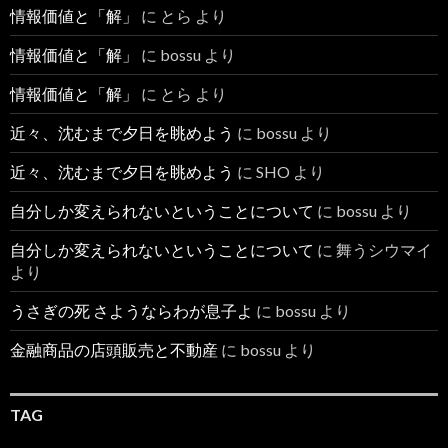
情報価値と「解」
に
とら
より
情報価値と「解」
に
bossu
より
情報価値と「解」
に
とら
より
近々、沈むまで夕日を眺めよう
に
bossu
より
近々、沈むまで夕日を眺めよう
に
SHO
より
自分しか変えられないということについて
に
bossu
より
自分しか変えられないということについて
に
舞うシウマイ
より
うさぎの死 さようならわが息子よ
に
bossu
より
金融商品の店頭販売と不動産
に
bossu
より
TAG