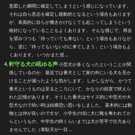
意図した瞬間に確定してしまうという感じになっています。
それは自ら意志を確定し能動的となるという場合もあります
が、表面的に自らが働きかけなくても起こってしまうという
格好になっていることもよくあります。 そんな感じで、再会
を望みつつも「待っていても来ない」という場合もありなが
ら、逆に「待ってもいないのに来てしまう」という場合もよ
くあります。 いつかまた巡 ...
軒守る犬の吼ゆる声
小型犬が多くなったということが関
係しているのか、最近では番犬として家の外にいる犬を見か
けることが減ったような気がします。 しかしながら、かつて
番犬というものは至るところにいて、かなりの頻度で吠えら
れた記憶があります。そうした番犬はサイズ的に中型犬や大
型犬なので幼い時は結構恐い思いをしました。 基本的には動
物とは仲が良いのですが、小学生の頃に犬に靴を奪われてか
らというもの、中学生の時くらいまでは犬が苦手で仕方あり
ませんでした（韋駄天が一目 ...