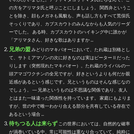
の方をアリマタ氏と呼ぶことにしましょう。 関西弁というこ
とを除き、顔もメガネも風貌も、声も話し方もすべて荒俣氏
そっくりであり、カブスカウトのみんなからも人気のリーダ
ーでした。 ある時、カブスカウトのハイキング中に誰かが
「アリマタさん、好きな歌はありますか ...
兄弟の盟
みどりのマキバオーにおいて、たれ蔵は別格とし
て、サトミアマゾンの次に好きなのは実はピーターⅡだった
りします（突然現れたマキバオー）。たれ蔵のライバルの一
頭アマゴワクチンの全兄ですが、好きというよりも何だか親
近感があるという感じです。兄というものはそんな感じなの
でしょう。 ― 兄弟というものは不思議な関係であり、友人
とはまた一味違った関係性を持っています。 家庭にもよりま
すが、世の中で唯一わかり合える部分を共有している存在で
あるという場合 ...
待ちつる人は来らず
この世界においては、自然的な確率
が渦巻いている中、常に可能性は重なり合っていて、純粋に