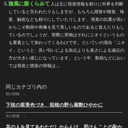
陰風に眼くらみて
人は主に視覚情報を頼りに外界を判断
していると言われたりもしますが、もちろん聴覚や嗅覚、味
覚、触覚なども頼りにしていたりします。 視覚の比重が高い
からこそ動画や画像を見て美しいものであると捉えたりもし
ているのでしょうが、実際に実物はそれにニオイというもの
も要素として加わってくるわけです。 たいていの場合「ニオ
イ」というと、良い匂いによる加点よりも臭さによる減点の
方が大きい感じになっています。 という中、動画などにおい
ては視覚と聴覚の情報は ...
同じカテゴリ内の
前の投稿 ←
下枝の茱萸色づき、垣根の野ら菊艶ひやかに
次の投稿 →
其の人を見てあわただしからんは、思はんことの恥か