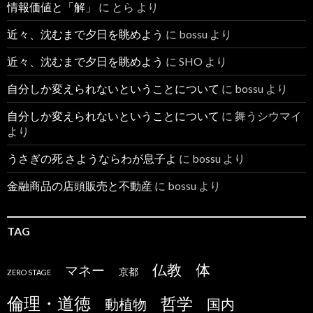
情報価値と「解」
に
とら
より
近々、沈むまで夕日を眺めよう
に
bossu
より
近々、沈むまで夕日を眺めよう
に
SHO
より
自分しか変えられないということについて
に
bossu
より
自分しか変えられないということについて
に
舞うシウマイ
より
うさぎの死 さようならわが息子よ
に
bossu
より
金融商品の店頭販売と不動産
に
bossu
より
TAG
仏教
体
マネー
京都
ZERO STAGE
倫理・道徳
哲学
国内
動植物