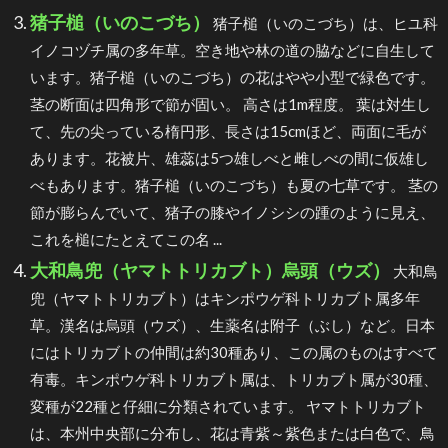
猪子槌（いのこづち）
猪子槌（いのこづち）は、ヒユ科
イノコヅチ属の多年草。空き地や林の道の脇などに自生して
います。猪子槌（いのこづち）の花はやや小型で緑色です。
茎の断面は四角形で節が固い。 高さは1m程度。 葉は対生し
て、先の尖っている楕円形、長さは15cmほど、両面に毛が
あります。花被片、雄蕊は5つ雄しべと雌しべの間に仮雄し
べもあります。猪子槌（いのこづち）も夏の七草です。 茎の
節が膨らんでいて、猪子の膝やイノシシの踵のように見え、
これを槌にたとえてこの名 ...
大和鳥兜（ヤマトトリカブト）烏頭（ウズ）
大和鳥
兜（ヤマトトリカブト）はキンポウゲ科トリカブト属多年
草。漢名は烏頭（ウズ）、生薬名は附子（ぶし）など。日本
にはトリカブトの仲間は約30種あり、この属のものはすべて
有毒。キンポウゲ科トリカブト属は、トリカブト属が30種、
変種が22種と仔細に分類されています。 ヤマトトリカブト
は、本州中央部に分布し、花は青紫～紫色または白色で、鳥