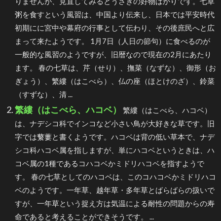
りませんが、見直してみるとうさぎの好物ばかりです。七草
粥を食すという風習は、中国より伝来し、日本では平安時代
初期にに宮中や幕府の行事として伝わり、その後庶民へと広
まって来たようです。 1月7日（人日の節句）に食べるのが
一般的な風習のようですが、旧暦なので現在の2月にあたり
ます。 春の七草は、芹（せり）、撫菜（なずな）、御形（お
ぎょう）、繁縷（はこべら）、仏の座（ほとけのざ）、鈴菜
（すずな）、清 ...
繁縷（はこべら、ハコベ）
繁縷（はこべら、ハコベ）
は、ナデシコ科でインコなど小さい鳥が大好きな草です。旧
字では蘩蔞と書くようです。ハコベは背の低い草本で、ナデ
シコ科ハコベ属を指しますが、単にハコベというときは、ハ
コベ属の1種であるコハコベかミドリハコベを指すようで
す。 春の七草としてのハコベは、このコハコベかミドリハコ
ベのようです。一年草、越年草・多年草とばらばらの扱いで
すが、一年草という捉え方は気温による耐性の問題からの寿
命であると考えることができそうです。 ...