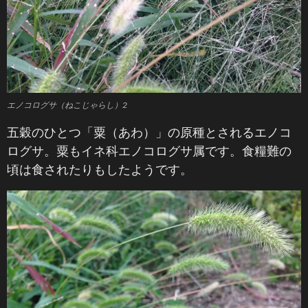
エノコログサ（ねこじゃらし）2
五穀のひとつ「粟（あわ）」の原種とされるエノコ
ログサ。粟もイネ科エノコログサ属です。食糧難の
頃は食されたりもしたようです。