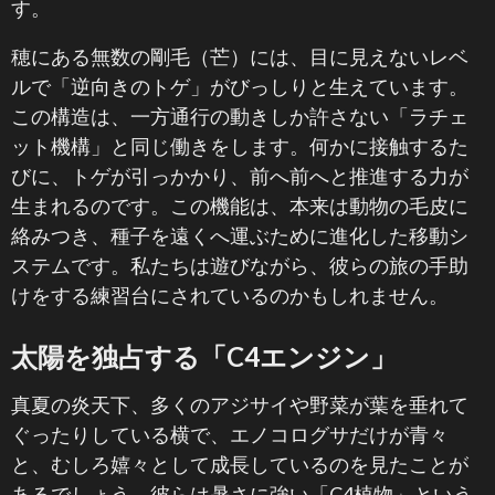
す。
穂にある無数の剛毛（芒）には、目に見えないレベ
ルで「逆向きのトゲ」がびっしりと生えています。
この構造は、一方通行の動きしか許さない「ラチェ
ット機構」と同じ働きをします。何かに接触するた
びに、トゲが引っかかり、前へ前へと推進する力が
生まれるのです。この機能は、本来は動物の毛皮に
絡みつき、種子を遠くへ運ぶために進化した移動シ
ステムです。私たちは遊びながら、彼らの旅の手助
けをする練習台にされているのかもしれません。
太陽を独占する「C4エンジン」
真夏の炎天下、多くのアジサイや野菜が葉を垂れて
ぐったりしている横で、エノコログサだけが青々
と、むしろ嬉々として成長しているのを見たことが
あるでしょう。彼らは暑さに強い「C4植物」という