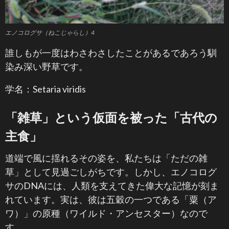
エノコログサ（ねこじゃらし）4
誰しもが一度はわさわさしたことがあるであろう馴
染み深い野草です。
学名：Setaria viridis
「雑草」という仮面を被った「古代の
主食」
道端で風に揺れるその姿を、私たちは「ただの雑
草」として見過ごしがちです。しかし、エノコログ
サのDNAには、人類を支えてきた偉大な記憶が刻ま
れています。実は、彼は五穀の一つである「粟（ア
ワ）」の原種（ワイルド・アンセスター）なので
す。