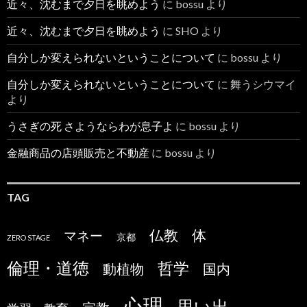
近々、沈むまで夕日を眺めよう
に
bossu
より
近々、沈むまで夕日を眺めよう
に
SHO
より
自分しか変えられないということについて
に
bossu
より
自分しか変えられないということについて
に
舞うシウマイ
より
うさぎの死 さようならわが息子よ
に
bossu
より
金融商品の店頭販売と不動産
に
bossu
より
TAG
仏教
体
マネー
京都
ZERO STAGE
倫理・道徳
哲学
国内
動植物
心理
思い出