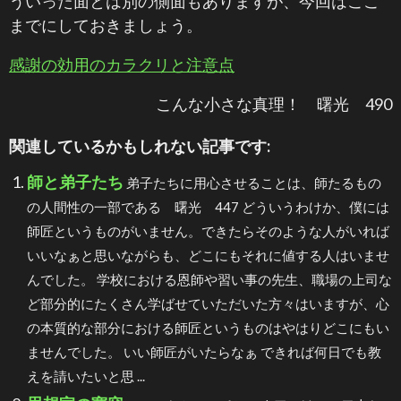
ういった面とは別の側面もありますが、今回はここ
までにしておきましょう。
感謝の効用のカラクリと注意点
こんな小さな真理！ 曙光 490
関連しているかもしれない記事です:
師と弟子たち
弟子たちに用心させることは、師たるもの
の人間性の一部である 曙光 447 どういうわけか、僕には
師匠というものがいません。できたらそのような人がいれば
いいなぁと思いながらも、どこにもそれに値する人はいませ
んでした。 学校における恩師や習い事の先生、職場の上司な
ど部分的にたくさん学ばせていただいた方々はいますが、心
の本質的な部分における師匠というものはやはりどこにもい
ませんでした。 いい師匠がいたらなぁ できれば何日でも教
えを請いたいと思 ...