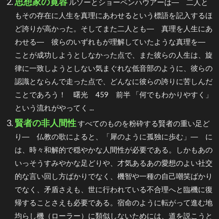
思想家の寛容
ルソーとショーペンハウアーは― 二人と
もその存在に人生を真理にあわせるという標語を記入するほ
ど誇りが高かった。そしてまた二人とも― 真理を人生にあ
わせる― 彼らのいずれもが理解していたような真理を―
ことが成功しようとしなかった点で、また彼らの人生は、旋
律に一致しようとしない気まぐれな低音部のように、彼らの
認識とならんで走った点で、どんなに彼らの誇りに苦しんだ
ことであろう！ 曙光 459 前半 「何でもわかりやすく」
という流れがやってく ...
賢者の非人間性
すべてのものを粉砕する賢者の重い足ど
り― 仏教の歌によると、「犀のように孤独に歩む」― に
は、時々和解的で穏やかな人間性が必要である。しかもあの
いっそうすみやかな足どりや、才気あるあの愛想のよい社交
的な言い回し方ばかりでなく、機智や一種の自己嘲笑ばかり
でなく、矛盾さえも、世に行われている不合理へと臨機に復
帰することさえも必要である。宿命のように転がって進む地
均らし機（ローラー）に類似しないためには、道を説こうと