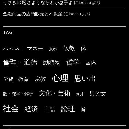
うさぎの死 さようならわが息子よ
に
bossu
より
金融商品の店頭販売と不動産
に
bossu
より
TAG
仏教
体
マネー
京都
ZERO STAGE
倫理・道徳
哲学
国内
動植物
心理
思い出
宗教
学習・教育
文化・芸術
男と女
数・確率・解析
海外
社会
論理
経済
言語
音