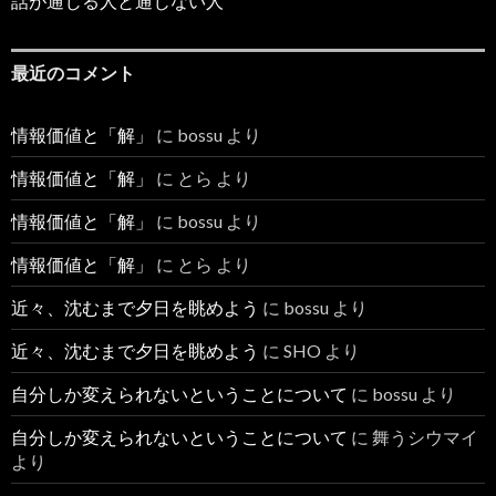
話が通じる人と通じない人
最近のコメント
情報価値と「解」
に
bossu
より
情報価値と「解」
に
とら
より
情報価値と「解」
に
bossu
より
情報価値と「解」
に
とら
より
近々、沈むまで夕日を眺めよう
に
bossu
より
近々、沈むまで夕日を眺めよう
に
SHO
より
自分しか変えられないということについて
に
bossu
より
自分しか変えられないということについて
に
舞うシウマイ
より