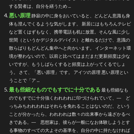
する賢者は、自分を繕うため ...
悪い原理
静寂の中に身をおいていると、どんどん意識も身
体も澄んでくるような気がします。 新居にはもちろんテレビ
など置くはずもなく、携帯電話も机に放置。そんな風に少し
世間（というかデジタルデバイス）と離れるだけで、意識の
散らばりもどんどん集中へと向かいます。 インターネット環
境が整わないので、以前と比べてはまだまだ更新頻度は少な
いですが、もうしばらくすると頻度は上がってくるでしょ
う。 さて、「悪い原理」です。 アイツの原理 悪い原理とい
うことで「ア ...
最も些細なものでもすでに十分である
最も些細なも
のでもすでに十分強くわれわれに印づけられていて、― ど
っちみちわれわれはそれらを免れることはないのだ、という
ことが分かったら、われわれは数々の出来事から遠ざかるべ
きである。― 思想家は、彼らが一般になお体験しようとす
る事物のすべての大よその基準を、自分の中に持たなければ