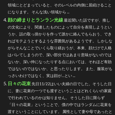
領域にとどまっていると、そのレベルの内側に居続けること
になります。 そんな浅い領域から ...
顔の締まりとランラン光線
最近聞いた話ですが、推し
の文化により、関連したものによって自分を表現しようとい
うか、話の取っ掛かりを作って誰かに絡んでもらおう、でき
ればモテようとするような雰囲気があるようです。 しかしな
がらそんなことでいくら取り繕おうが、本来、顔だけで人格
はバレてしまうので、深い部分ではあまり意味がないのでは
ないか、深い仲になったりする点においては、それほど有効
ではないのではないか、と思ったりします。 また、服装がも
っさいわけではなく、実は顔が…とい ...
日々の花束
先日11/22はいい夫婦の日でした。そうした日
に、妻に花束の一つでも渡すということはどれくらいの家庭
で行われているのかは知りません。 そうした日に限らず
「日々の花束」ということで、僕の中ではランダムに花束を
渡すということにしています。 属性として妻や母であったと