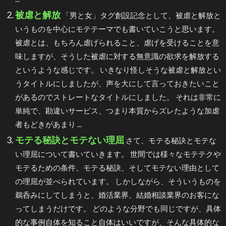
被虐と解放
「男と女」タグ創設記念として、被虐と解放と
いうものを中心にモテテーマでも書いていこうと思います。
被虐とは、もちろん虐げられること、虐げを受けることを意
味しますが、そうした被虐に対する無意識の欲求を解放する
というような感じです。 いきなり怪しそうな被虐と解放とい
うタイトルにしましたが、声を大にして言っておきたいこと
があるのでストレートなタイトルにしました。 それは非常に
単純で、勘違いサービス、つまり本質からズレたような加虐
者もどきがあまり ...
モテる秘訣とモテない理屈
さて、モテる秘訣とモテな
い理屈について書いていきます。 世間では様々なモテテクや
モテるための条件、モテる秘訣、そしてモテない理由として
の理屈が並べられています。 しかしながら、そういうものを
鵜呑みにしてしまうと、婚活業界、結婚相談業界のお客にな
ってしまうだけです。 どのような分野でも同じですが、具体
的な事例自体を知ること自体はいいですが、そんな具体的な