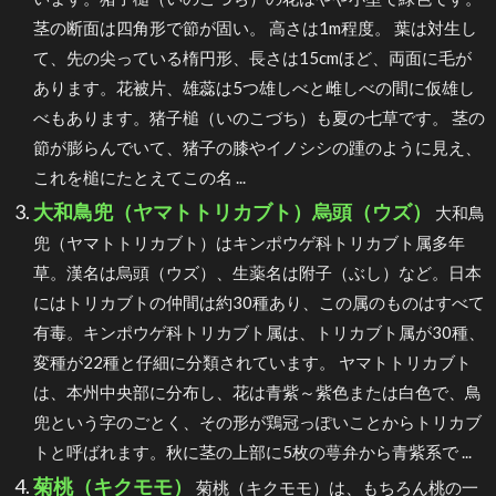
茎の断面は四角形で節が固い。 高さは1m程度。 葉は対生し
て、先の尖っている楕円形、長さは15cmほど、両面に毛が
あります。花被片、雄蕊は5つ雄しべと雌しべの間に仮雄し
べもあります。猪子槌（いのこづち）も夏の七草です。 茎の
節が膨らんでいて、猪子の膝やイノシシの踵のように見え、
これを槌にたとえてこの名 ...
大和鳥兜（ヤマトトリカブト）烏頭（ウズ）
大和鳥
兜（ヤマトトリカブト）はキンポウゲ科トリカブト属多年
草。漢名は烏頭（ウズ）、生薬名は附子（ぶし）など。日本
にはトリカブトの仲間は約30種あり、この属のものはすべて
有毒。キンポウゲ科トリカブト属は、トリカブト属が30種、
変種が22種と仔細に分類されています。 ヤマトトリカブト
は、本州中央部に分布し、花は青紫～紫色または白色で、鳥
兜という字のごとく、その形が鶏冠っぽいことからトリカブ
トと呼ばれます。秋に茎の上部に5枚の萼弁から青紫系で ...
菊桃（キクモモ）
菊桃（キクモモ）は、もちろん桃の一