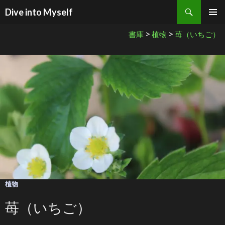
検索
Dive into Myself
コンテンツへ移動
>
>
書庫
植物
苺（いちご）
植物
苺（いちご）