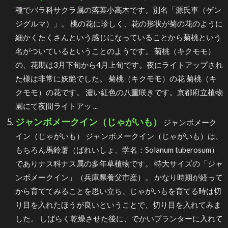
種でバラ科サクラ属の落葉小高木です。別名「源氏車（ゲン
ジグルマ）」。 桃の花に珍しく、花の形状が菊の花のように
細かくたくさんという感じになっていることから菊桃という
名がついているということのようです。 菊桃（キクモモ）
の、花期は3月下旬から4月上旬です。夜にライトアップされ
た様は非常に妖艶でした。 菊桃（キクモモ）の花 菊桃（キ
クモモ）の花です。 濃い紅色の八重咲きです。京都府立植物
園にて夜間ライトアッ ...
ジャンボメークイン（じゃがいも）
ジャンボメーク
イン（じゃがいも） ジャンボメークイン（じゃがいも）は、
もちろん馬鈴薯（ばれいしょ、学名：Solanum tuberosum）
でありナス科ナス属の多年草植物です。 特大サイズの「ジャ
ンボメークイン」（兵庫県養父市産）。 かなり時期が経って
から育ててみることを思い立ち、じゃがいもを育てる時は切
り目を入れたほうが良いということで、切り目を入れてみま
した。 しばらく乾燥させた後に、でかいプランターに入れて