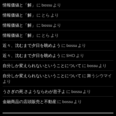
情報価値と「解」
に
bossu
より
情報価値と「解」
に
とら
より
情報価値と「解」
に
bossu
より
情報価値と「解」
に
とら
より
近々、沈むまで夕日を眺めよう
に
bossu
より
近々、沈むまで夕日を眺めよう
に
SHO
より
自分しか変えられないということについて
に
bossu
より
自分しか変えられないということについて
に
舞うシウマイ
より
うさぎの死 さようならわが息子よ
に
bossu
より
金融商品の店頭販売と不動産
に
bossu
より