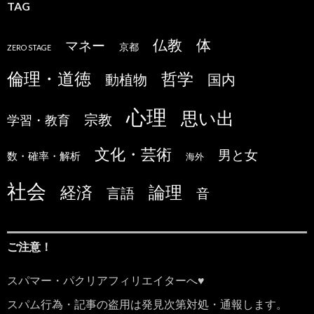
TAG
仏教
体
マネー
京都
ZERO STAGE
倫理・道徳
哲学
国内
動植物
心理
思い出
宗教
学習・教育
文化・芸術
男と女
数・確率・解析
海外
社会
論理
経済
言語
音
ご注意！
スパマー・パクリアフィリエイターへ♥
スパム行為・記事の盗用は発見次第対処・通報します。