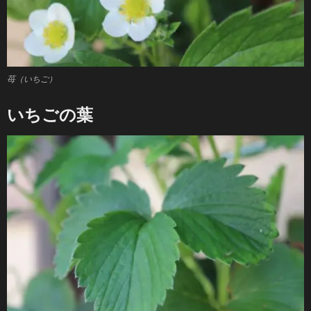
苺（いちご）
いちごの葉