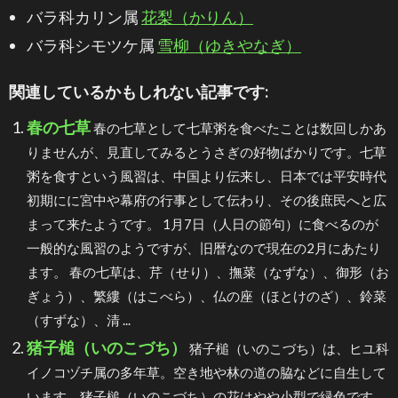
バラ科カリン属
花梨（かりん）
バラ科シモツケ属
雪柳（ゆきやなぎ）
関連しているかもしれない記事です:
春の七草
春の七草として七草粥を食べたことは数回しかあ
りませんが、見直してみるとうさぎの好物ばかりです。七草
粥を食すという風習は、中国より伝来し、日本では平安時代
初期にに宮中や幕府の行事として伝わり、その後庶民へと広
まって来たようです。 1月7日（人日の節句）に食べるのが
一般的な風習のようですが、旧暦なので現在の2月にあたり
ます。 春の七草は、芹（せり）、撫菜（なずな）、御形（お
ぎょう）、繁縷（はこべら）、仏の座（ほとけのざ）、鈴菜
（すずな）、清 ...
猪子槌（いのこづち）
猪子槌（いのこづち）は、ヒユ科
イノコヅチ属の多年草。空き地や林の道の脇などに自生して
います。猪子槌（いのこづち）の花はやや小型で緑色です。