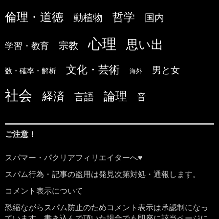
倫理・道徳
哲学
国内
動植物
心理
思い出
宗教
学習・教育
文化・芸術
男と女
数・確率・解析
海外
社会
論理
経済
言語
音
ご注意！
スパマー・パクリアフィリエイターへ♥
スパム行為・記事の盗用は発見次第対処・通報します。
コメント表示について
恐縮ながらスパム防止のためコメント表示は承認制になっ
ています。書き込んで頂いた場合でも即座に該当ページに