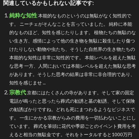
関連しているかもしれない記事です:
純粋な知性
本能的なものというのは無駄がなく知性的で
す。 ニーチェがそんなことを言っていました。 純粋に本能
的なものほど、知性を感じたりします。 植物たちの無駄のな
い生き方、感情によって他の生き物を無駄に殺生したり傷つ
けたりしない動物や虫たち、そうした自然界の生き物たちの
本能的な知性は非常に知性的です。 本能レベルを超えた無駄
な思考 一方、人間においては本能レベルを超えた無駄な思考
があります。そうした思考の結果は非常に非合理的であり、
知性を感じませ ...
宗教代
京都にはたくさんの寺があります。そして家の固定
電話が鳴ったと思ったら葬式の勧誘と墓の勧誘、そして保険
の勧誘ばかりですね。どれも死にまつわるようなビジネスで
す。 一生にかかる宗教がらみの費用を一切払わないことにし
ています。 葬式を筆頭に花代や季節ごとのイベント費用を考
えると相当の無駄金です。それをトータルすると1000万円