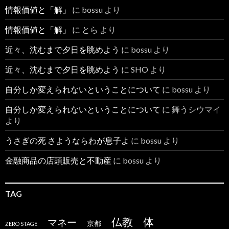
情報価値と「解」
に
bossu
より
情報価値と「解」
に
とら
より
近々、沈むまで夕日を眺めよう
に
bossu
より
近々、沈むまで夕日を眺めよう
に
SHO
より
自分しか変えられないということについて
に
bossu
より
自分しか変えられないということについて
に
舞うシウマイ
より
うさぎの死 さようならわが息子よ
に
bossu
より
金融商品の店頭販売と不動産
に
bossu
より
TAG
仏教
体
マネー
京都
ZERO STAGE