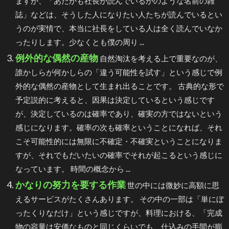
ますが、「あたかも社長が読んでいるかのような名前の雑
誌」などは、そうした人になりたい人たちが読んでいるとい
うのが実情で、本当に社長をしている人は全く読んでいなか
ったりします。少なくとも僕の周り ...
例外的な偶然の産物
自然淘汰を考える上で重要なのが、
誰かしらが何かしらの「違う可能性を試す」という感じで例
外的な偶然の産物として生まれ出ることです。 古典的な形で
予定説的に考えると、因果は決定しているという感じです
が、決定しているのは確率であり、確実の方ではないという
感じになります。確率の次も確率ということになれば、それ
こそ可能性的には無限に不確定・不確実ということになりま
すが、それでもだいたいの確率でそれが起こるという感じに
なっています。 時間の概念から ...
かなりの努力を要する作業
世の中には微妙に高額に思
えるサービスがたくさんあります。 その中の一部は「単にぼ
ったくりなだけ」という感じですが、料理における、「完成
物の容量は安価なものと同じくらいでも、仕込みの手間が膨