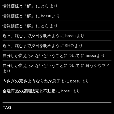
情報価値と「解」
に
とら
より
情報価値と「解」
に
bossu
より
情報価値と「解」
に
とら
より
近々、沈むまで夕日を眺めよう
に
bossu
より
近々、沈むまで夕日を眺めよう
に
SHO
より
自分しか変えられないということについて
に
bossu
より
自分しか変えられないということについて
に
舞うシウマイ
より
うさぎの死 さようならわが息子よ
に
bossu
より
金融商品の店頭販売と不動産
に
bossu
より
TAG