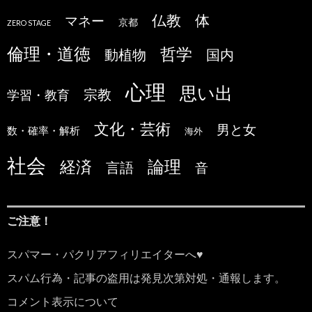
仏教
体
マネー
京都
ZERO STAGE
倫理・道徳
哲学
国内
動植物
心理
思い出
宗教
学習・教育
文化・芸術
男と女
数・確率・解析
海外
社会
論理
経済
言語
音
ご注意！
スパマー・パクリアフィリエイターへ♥
スパム行為・記事の盗用は発見次第対処・通報します。
コメント表示について