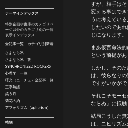
すが、相手はそ
変える事はでき
テーマインデックス
うに考えている
特別企画や書庫のカテゴリペ
したいのであれ
ージ以外のカテゴリ別の一覧
じになります。
表示インデックス
全記事一覧
カテゴリ別新着
まあ仮言命法的
さよなら私
という前提があ
さよなら私 改
SYNCHRONIZED ROCKERS
しかし、そのた
心理学 一覧
は、彼らなりの
曙光（ニーチェ）全記事一覧
ですがいかがで
三字熟語
笑う月
それこそモーセ
菊花の約
ならぬ」に抵触
アフォリズム（aphorism）
結局こうした無
植物
は、ニヒリズム