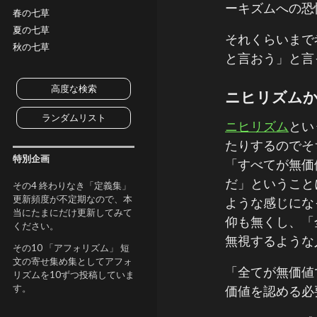
ーキズムへの恐
春の七草
夏の七草
それくらいまで
秋の七草
と言おう」と言
高度な検索
ニヒリズム
ランダムリスト
ニヒリズム
とい
たりするのでそ
特別企画
「すべてが無価
だ」ということ
その4 終わりなき「定義集」
更新頻度が不定期なので、本
ような感じにな
当にたまにだけ更新してみて
仰も無くし、「
ください。
無視するような
その10 「アフォリズム」 短
文の寄せ集め集としてアフォ
「全てが無価値
リズムを10ずつ投稿していま
す。
価値を認める必