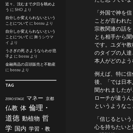
近々、沈むまで夕日を眺めよ
う
に
SHO
より
「外国で神を信
自分しか変えられないという
ことが言われた
ことについて
に
bossu
より
宗教関連の話を
自分しか変えられないという
とも相手から聞
ことについて
に
舞うシウマ
イ
より
です。ユダヤ教
うさぎの死 さようならわが息
のタイプの人達
子よ
に
bossu
より
本人がどのよう
金融商品の店頭販売と不動産
に
bossu
より
例えば、特に信
後、「では日本
TAG
聞かれましたが
マネー
ローチが違うん
京都
ZERO STAGE
というようなこ
倫理・
仏教
体
道徳
哲
動植物
「信じるという
心を持ちたいと
学
国内
学習・教