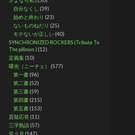
さよなら私
(130)
自分なくし
(39)
始めと終わり
(23)
ないものねだり
(25)
モテないが正しい
(40)
SYNCHRONIZED ROCKERS (Tribute To
The pillows )
(12)
定義集
(10)
曙光（ニーチェ）
(577)
第一書
(96)
第二書
(52)
第三書
(59)
第四書
(215)
第五書
(153)
質疑応答
(11)
三字熟語
(57)
笑う月
(147)