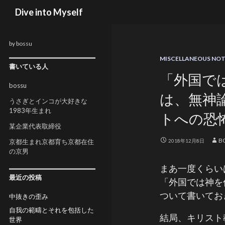
検索
Dive into Myself
by bossu
MISCELLANEOUS NO
書いている人
「外国で
bossu
は、無神
うさぎとインコが大好きな
1983年生まれ
トへの恐
某企業代表取締役
B
京都生まれ京都育ち京都在住
2018年12月8日
の京男
まあ一度くらい
最近の投稿
「外国では神を
ついて書いてお
中抜きの歪み
自我の範疇とそれを包括した
結局、キリスト
世界