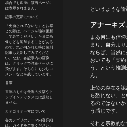
場合でも即座に該当ページに
は表示されません。
というような論
記事の更新について
アナーキズ
「更新されてないな」とお感
じの際は、ページを強制更新
まあ何にも信仰
してみてください。たまに画
像などを追加することがある
まり、自分より
ので、気が向かれた時に個別
ならば、当然に
記事も更新してみてくださ
い。なお、各記事内の画像
おいても「契約
は、クリックで詳細ページに
う、という推測
飛びます。そちらにも少しコ
メントなどを残しています。
ん。
書庫
上位の存在を認
書庫のものは最近の投稿やト
ら恐れない、と
ップインデックスには反映し
るのではないか
ません。
う感じです。
カテゴリテーマについて
各カテゴリのテーマ内容詳細
それと宗教的な
は、
ガイド
をご覧ください。