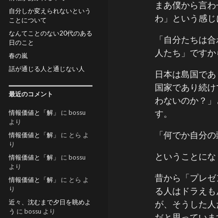
まあ僕から言わ
自分しか変えられないという
わ」という感じ
ことについて
なんてことのない20代のある
「自分たちは合
日のこと
人たち」ですか
春の嵐
話が通じる人と通じない人
日本は島国であ
国家であり続け
最近のコメント
わないのか？」
す。
情報価値と「解」
に
bossu
より
「何でか自分の
情報価値と「解」
に
とら
よ
り
ということにな
情報価値と「解」
に
bossu
より
昔から「プレゼ
情報価値と「解」
に
とら
よ
り
る人はドラえも
近々、沈むまで夕日を眺めよ
が、そうした人
う
に
bossu
より
だと思っていま