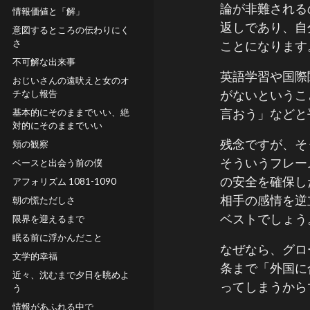
論が非難される
情報価値と「解」
返しであり、自
意図するところの伝わりにく
さ
ことになります
不可解な出来事
英語学習や国際
おじいさんの遠吠えと女のオ
がないというこ
チなし報告
言おう」などと
基本的にそのままでいい、絶
対的にそのままでいい
残念ですが、そ
頬の観察
そういうフレー
ベースと出会う前の僕
の安全を確保し
アフォリズム 1081-1090
相手の感情を逆
朝の慌ただしさ
ベストでしょう
限界を迎えるまで
眠る前に浮かんだこと
なぜなら、グロ
文学的幸福
条まで「外国に
近々、沈むまで夕日を眺めよ
ってしまうから
う
情報があふれる中で