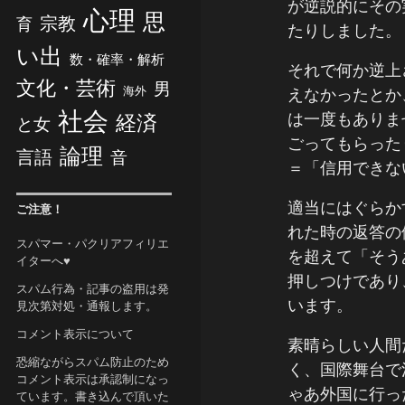
が逆説的にその
心理
思
宗教
育
たりしました。
い出
数・確率・解析
それで何か逆上
文化・芸術
男
海外
えなかったとか
社会
は一度もありま
経済
と女
ごってもらった
論理
言語
音
＝「信用できな
適当にはぐらか
ご注意！
れた時の返答の
スパマー・パクリアフィリエ
を超えて「そう
イターへ♥
押しつけであり
スパム行為・記事の盗用は発
います。
見次第対処・通報します。
コメント表示について
素晴らしい人間
恐縮ながらスパム防止のため
く、国際舞台で
コメント表示は承認制になっ
ゃあ外国に行っ
ています。書き込んで頂いた