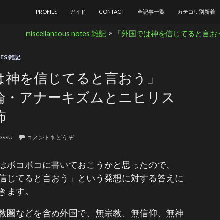
コンテンツへ移動
PROFILE
ガイド
CONTACT
全記事一覧
カテゴリ別新着
>
miscellaneous notes 雑記
「外国では神を信じてると言お
TES 雑記
は神を信じてると言おう」
論・アナーキズムとニヒリス
怖
OSSU
コメントをどうぞ
はボコボコに書いておこうかと思ったので、
信じてると言おう」という発想に対する答えに
きます。
教圏などを含め外国で、無宗教、無信仰、無神