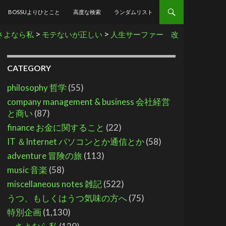
BOSSUよりひとこと
高度な検索
ランダムリスト
>
>
さよなら私
モテないが正しい
人生サーファー 改
CATEGORY
philosophy 哲学
(55)
company management & business 会社経営
と商い
(87)
finance お金に関すること
(22)
IT ＆Internet パソコンとか通信とか
(58)
adventure 冒険の旅
(113)
music 音楽
(58)
miscellaneous notes 雑記
(522)
うつ、もしくはうつ気味の方へ
(75)
特別企画
(1,130)