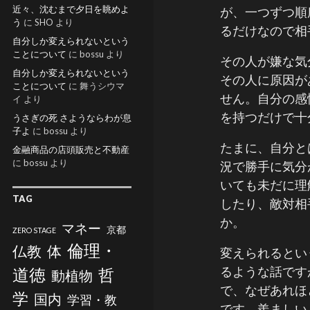
近々、沈むまで夕日を眺めよ
が、一つずつ順
う
に
SHO
より
るだけなので相
自分しか変えられないという
ことについて
に
bossu
より
その人が嫌な気
自分しか変えられないという
その人に原因が
ことについて
に
舞うシウマ
せん。自分の感
イ
より
を持つだけで十
うさぎの死 さようならわが息
子よ
に
bossu
より
たまに、自分と
金融商品の店頭販売と不動産
に
bossu
より
況で勝手に気分
いても未だに理
TAG
したり、敵対相
か。
マネー
京都
ZERO STAGE
倫理・
仏教
体
変えられるとい
るような話です
道徳
哲
動植物
で、なぜあれほ
学
国内
学習・教
です。羨ましい