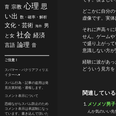
心理
思
宗教
育
どこかに自分の
い出
数・確率・解析
虚像です。実体
文化・芸術
男
海外
それに声高々に
社会
経済
と女
せん。ゲームや
で盛り上がって
論理
言語
音
意識しない方が
ご注意！
経験に波があっ
どういう見方を
スパマー・パクリアフィリエ
イターへ♥
スパム行為・記事の盗用は発
見次第対処・通報します。
関連している
コメント表示について
メソメソ男子
恐縮ながらスパム防止のため
コメント表示は承認制になっ
んか気のいい先
ています。書き込んで頂いた