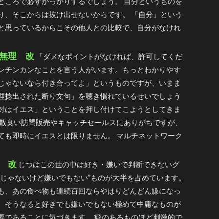
ところで必ずがっかりするでしょう。 自分というものを
り、そこからは抜け出せないからです。 「自分」という
と思っているからこその他人との比較で、自分がなけれ
無理 改
「ダメなポイントがなければ、許可してくだ
ンチンカンなことを言う人がいます。もっとわかりやす
じゃないなら付き合ってよ」というものですが、いまま
理捻出された断り文句」を聴き慣れているせいでしょう
対はイエス」ということを押し付けてこようとしてきま
胡散臭い訪問販売やキャッチセールスにありがちですが、
ても即時にイエスとは限りません。 マルチネットワーク
 改
じつはこの世の中は好き・嫌いで判断できないグ
きじゃないけど嫌いでもない”ものが大半を占めています。
も、あの食べ物も連続百回ならやはりどんどん嫌になっ
。そうなると好きでも嫌いでもない極めて中庸なものが
要であることに気づきます。 癖のあるものほど刺激的で