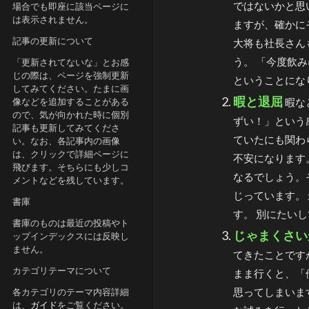
ではないかと思
場合でも即座に該当ページに
は表示されません。
ますが、確かに
記事の更新について
大将も社長さん
う。 「今度飲
「更新されてないな」とお感
じの際は、ページを強制更新
ということになり
してみてください。たまに画
暇と退屈
像などを追加することがある
暇な
ので、気が向かれた時に個別
ずい！」という
記事も更新してみてくださ
ていたにも関わ
い。なお、各記事内の画像
は、クリックで詳細ページに
不安になります
飛びます。そちらにも少しコ
なるでしょう。
メントなどを残しています。
じっています。
書庫
す。 別にたいし
書庫のものは最近の投稿やト
じゃまくさい
ップインデックスには反映し
ません。
てきたことです
カテゴリテーマについて
まま行くと、「
思ってしまいま
各カテゴリのテーマ内容詳細
は、
ガイド
をご覧ください。