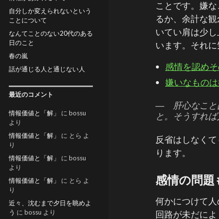
ことです。嫌な
自分しか変えられないという
るか、余計な観
ことについて
いてい肩は少し
なんてことのない20代のある
日のこと
います。それに
春の嵐
感情を認めそ
話が通じる人と通じない人
嫌いなものは
最近のコメント
― 肝心なこと
情報価値と「解」
に
bossu
と。そうすれば
より
情報価値と「解」
に
とら
よ
反省はしなくて
り
ります。
情報価値と「解」
に
bossu
より
感情の問題
情報価値と「解」
に
とら
よ
り
何かにつけて人
近々、沈むまで夕日を眺めよ
う
に
bossu
より
回路が未だによ