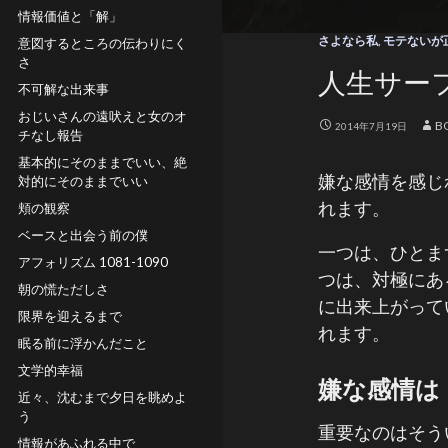
情報価値と「解」
さよなら私
,
モテないが
意図するところの伝わりにく
さ
人生サー
不可解な出来事
おじいさんの遠吠えと女のオ
B
2014年7月19日
チなし報告
基本的にそのままでいい、絶
嫌な感情を感じ
対的にそのままでいい
れます。
頬の観察
ベースと出会う前の僕
一つは、ひとま
アフォリズム 1081-1090
つは、対極にあ
朝の慌ただしさ
に出来上がって
限界を迎えるまで
れます。
眠る前に浮かんだこと
文学的幸福
嫌な感情は
近々、沈むまで夕日を眺めよ
う
重要なのはそう
情報があふれる中で