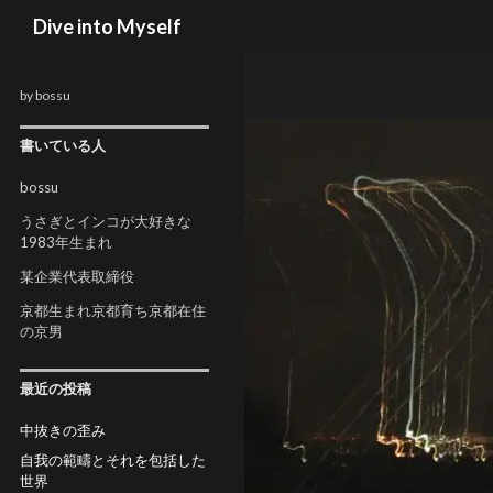
検索
Dive into Myself
by bossu
書いている人
bossu
うさぎとインコが大好きな
1983年生まれ
某企業代表取締役
京都生まれ京都育ち京都在住
の京男
最近の投稿
中抜きの歪み
自我の範疇とそれを包括した
世界