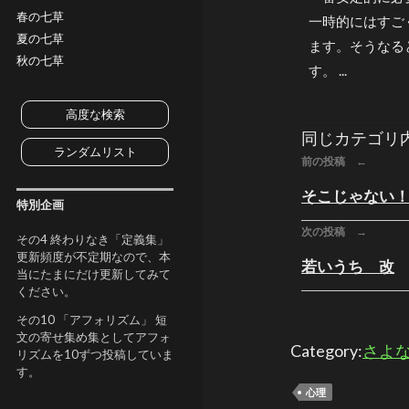
春の七草
一時的にはすご
夏の七草
ます。そうなる
秋の七草
す。 ...
高度な検索
同じカテゴリ
ランダムリスト
前の投稿 ←
そこじゃない
特別企画
次の投稿 →
その4 終わりなき「定義集」
更新頻度が不定期なので、本
若いうち 改
当にたまにだけ更新してみて
ください。
その10 「アフォリズム」 短
文の寄せ集め集としてアフォ
Category:
さよ
リズムを10ずつ投稿していま
す。
心理