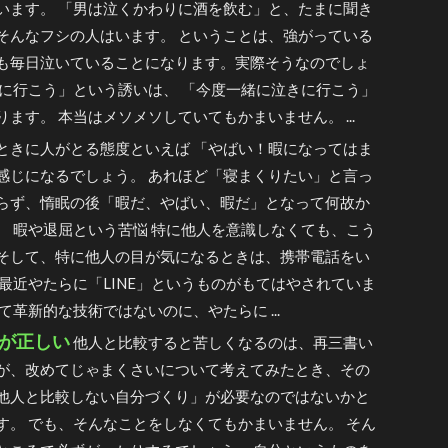
います。 「男は泣くかわりに酒を飲む」と、たまに聞き
そんなフシの人はいます。 ということは、強がっている
も毎日泣いていることになります。実際そうなのでしょ
みに行こう」という誘いは、 「今度一緒に泣きに行こう」
ます。 本当はメソメソしていてもかまいません。 ...
ときに人がとる態度といえば 「やばい！暇になってはま
感じになるでしょう。 あれほど「寝まくりたい」と言っ
らず、惰眠の後「暇だ、やばい、暇だ」となって何故か
。 暇や退屈という苦悩 特に他人を意識しなくても、こう
そして、特に他人の目が気になるときは、携帯電話をい
 最近やたらに「LINE」というものがもてはやされていま
て革新的な技術ではないのに、やたらに ...
が正しい
他人と比較すると苦しくなるのは、再三書い
が、改めてじゃまくさいについて考えてみたとき、その
他人と比較しない自分づくり」が必要なのではないかと
す。 でも、そんなことをしなくてもかまいません。 そん