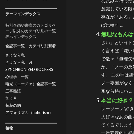
な試みを行った
意識している限
テーマインデックス
存在が「ある」
ば比較す ...
特別企画や書庫のカテゴリペ
ージ以外のカテゴリ別の一覧
無理なもんは
表示インデックス
さい」というト
全記事一覧
カテゴリ別新着
く言えば「嫌い
さよなら私
で散々「無理矢
さよなら私 改
か、「ノーの反
SYNCHRONIZED ROCKERS
す。 この手は
心理学 一覧
ノー要因がなく
曙光（ニーチェ）全記事一覧
系なら特にわ ...
三字熟語
笑う月
本当に好き？
菊花の約
レーゾーン”好
アフォリズム（aphorism）
大好きなあの曲
てくるでしょう
植物
一番安定的に必