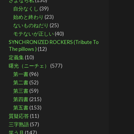
さよなら私
(130)
自分なくし
(39)
始めと終わり
(23)
ないものねだり
(25)
モテないが正しい
(40)
SYNCHRONIZED ROCKERS (Tribute To
The pillows )
(12)
定義集
(10)
曙光（ニーチェ）
(577)
第一書
(96)
第二書
(52)
第三書
(59)
第四書
(215)
第五書
(153)
質疑応答
(11)
三字熟語
(57)
笑う月
(147)