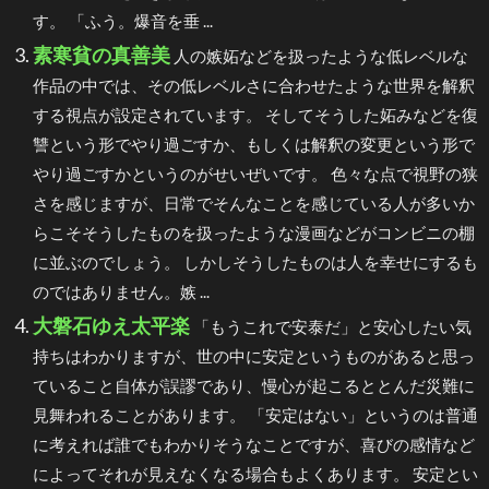
す。 「ふう。爆音を垂 ...
素寒貧の真善美
人の嫉妬などを扱ったような低レベルな
作品の中では、その低レベルさに合わせたような世界を解釈
する視点が設定されています。 そしてそうした妬みなどを復
讐という形でやり過ごすか、もしくは解釈の変更という形で
やり過ごすかというのがせいぜいです。 色々な点で視野の狭
さを感じますが、日常でそんなことを感じている人が多いか
らこそそうしたものを扱ったような漫画などがコンビニの棚
に並ぶのでしょう。 しかしそうしたものは人を幸せにするも
のではありません。嫉 ...
大磐石ゆえ太平楽
「もうこれで安泰だ」と安心したい気
持ちはわかりますが、世の中に安定というものがあると思っ
ていること自体が誤謬であり、慢心が起こるととんだ災難に
見舞われることがあります。 「安定はない」というのは普通
に考えれば誰でもわかりそうなことですが、喜びの感情など
によってそれが見えなくなる場合もよくあります。 安定とい