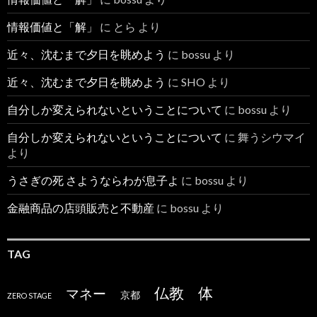
情報価値と「解」
に
とら
より
近々、沈むまで夕日を眺めよう
に
bossu
より
近々、沈むまで夕日を眺めよう
に
SHO
より
自分しか変えられないということについて
に
bossu
より
自分しか変えられないということについて
に
舞うシウマイ
より
うさぎの死 さようならわが息子よ
に
bossu
より
金融商品の店頭販売と不動産
に
bossu
より
TAG
仏教
体
マネー
京都
ZERO STAGE