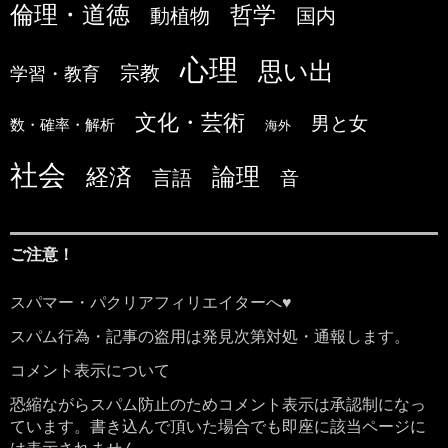
倫理・道徳
哲学
国内
動植物
心理
思い出
宗教
学習・教育
文化・芸術
男と女
数・確率・解析
海外
社会
論理
経済
言語
音
ご注意！
スパマー・パクリアフィリエイターへ♥
スパム行為・記事の盗用は発見次第対処・通報します。
コメント表示について
恐縮ながらスパム防止のためコメント表示は承認制になっ
ています。書き込んで頂いた場合でも即座に該当ページに
は表示されません。