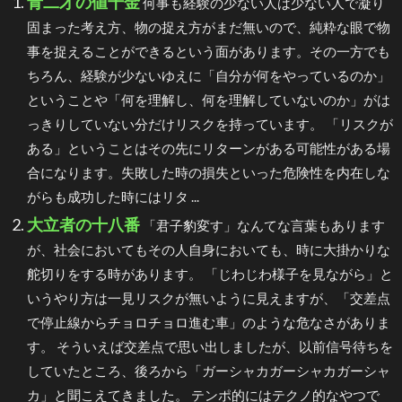
青二才の値千金
何事も経験の少ない人は少ない人で凝り
固まった考え方、物の捉え方がまだ無いので、純粋な眼で物
事を捉えることができるという面があります。その一方でも
ちろん、経験が少ないゆえに「自分が何をやっているのか」
ということや「何を理解し、何を理解していないのか」がは
っきりしていない分だけリスクを持っています。 「リスクが
ある」ということはその先にリターンがある可能性がある場
合になります。失敗した時の損失といった危険性を内在しな
がらも成功した時にはリタ ...
大立者の十八番
「君子豹変す」なんてな言葉もあります
が、社会においてもその人自身においても、時に大掛かりな
舵切りをする時があります。 「じわじわ様子を見ながら」と
いうやり方は一見リスクが無いように見えますが、「交差点
で停止線からチョロチョロ進む車」のような危なさがありま
す。 そういえば交差点で思い出しましたが、以前信号待ちを
していたところ、後ろから「ガーシャカガーシャカガーシャ
カ」と聞こえてきました。 テンポ的にはテクノ的なやつで