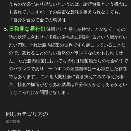
うものが必ずあり得ないというのは、諸行無常という概念に
も表れていますが、その厳密な意味を捉えられなくても、
「自分を含めて全ての環境は ...
日和見な昼行灯
確固とした意志を持つことがなく、その
時の状況に合わせて多数の勝ち馬に同調するという層がだい
たい7割、それは腸内細菌の世界ですら起こっていることな
ので、変わることのない自然のバランスなのかもしれませ
ん。 ただ腸内細菌においてもそれは細菌類たちの社会の中で
のバランスであり、一つずつの細菌自体は一応独立した存在
でもあります。 これを人間社会に置き換えてみて考えた場
合、社会の構造がどうあれ結局は自分個人がどうあるかとい
うところだけが問題となりま ...
同じカテゴリ内の
前の投稿 ←