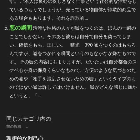
す。 ご本人は良心の疚しさなく仕事という社会的な活動をし
ているつもりでしょうが、売っている物自体が詐欺的商品で
ある場合もあります。それを詐欺的 ...
悪の瞬間
活潑な性格の人々が嘘をつくのは、ほんの一瞬の
ことでしかない。そのあと彼らは自分で自分を偽ってしま
い、確信をもち、正しい。 曙光 390 嘘をつくのはもちろ
んですが、嘘をつかれる瞬間というのもなかなか嫌なもので
す。 その嘘の内容にもよりますが、だいたいは自分都合のス
ケベ心か身の保身くらいなもので、方便のような気づきのた
めの嘘や「相手を混乱させないための嘘」というタイプのも
のではない嘘は許してはいけません。 嘘がどんな感じに嫌か
というと、「 ...
同じカテゴリ内の
前の投稿 ←
理想的な利己心