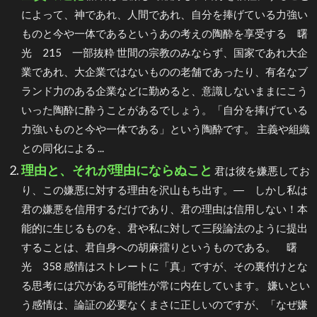
によって、神であれ、人間であれ、自分を捧げている力強い
ものと今や一体であるというあの考えの陶酔を享受する 曙
光 215 一部抜粋 世間の宗教のみならず、国家であれ大企
業であれ、大企業ではないものの老舗であったり、有名なブ
ランド力のある企業などに勤めると、意識しないままにこう
いった陶酔に酔うことがあるでしょう。「自分を捧げている
力強いものと今や一体である」という陶酔です。 主義や組織
との同化による ...
理由と、それが理由にならぬこと
君は彼を嫌悪してお
り、この嫌悪に対する理由を沢山もち出す。― しかし私は
君の嫌悪を信用するだけであり、君の理由は信用しない！本
能的に生じるものを、君や私に対して三段論法のように提出
することは、君自身への胡麻擂りというものである。 曙
光 358 感情はストレートに「真」ですが、その裏付けとな
る思考には穴がある可能性が常に内在しています。 嫌いとい
う感情は、論証の必要なくまさに正しいのですが、「なぜ嫌