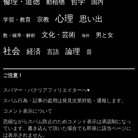
倫理・道徳
哲学
国内
動植物
心理
思い出
宗教
学習・教育
文化・芸術
男と女
数・確率・解析
海外
社会
論理
経済
言語
音
ご注意！
スパマー・パクリアフィリエイターへ♥
スパム行為・記事の盗用は発見次第対処・通報します。
コメント表示について
恐縮ながらスパム防止のためコメント表示は承認制になっ
ています。書き込んで頂いた場合でも即座に該当ページに
は表示されません。