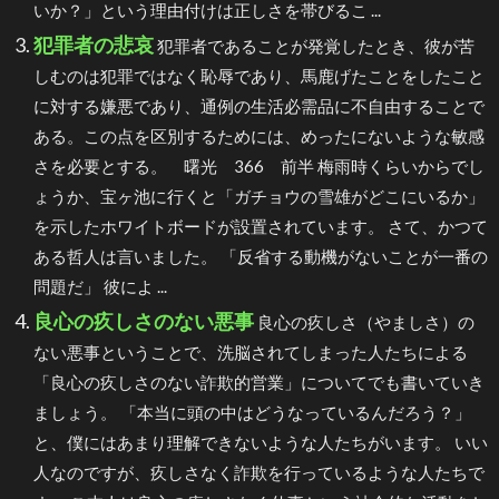
いか？」という理由付けは正しさを帯びるこ ...
犯罪者の悲哀
犯罪者であることが発覚したとき、彼が苦
しむのは犯罪ではなく恥辱であり、馬鹿げたことをしたこと
に対する嫌悪であり、通例の生活必需品に不自由することで
ある。この点を区別するためには、めったにないような敏感
さを必要とする。 曙光 366 前半 梅雨時くらいからでし
ょうか、宝ヶ池に行くと「ガチョウの雪雄がどこにいるか」
を示したホワイトボードが設置されています。 さて、かつて
ある哲人は言いました。 「反省する動機がないことが一番の
問題だ」 彼によ ...
良心の疚しさのない悪事
良心の疚しさ（やましさ）の
ない悪事ということで、洗脳されてしまった人たちによる
「良心の疚しさのない詐欺的営業」についてでも書いていき
ましょう。 「本当に頭の中はどうなっているんだろう？」
と、僕にはあまり理解できないような人たちがいます。 いい
人なのですが、疚しさなく詐欺を行っているような人たちで