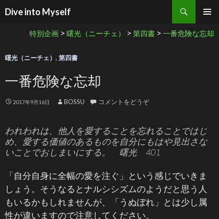
検索
Dive into Myself
コンテンツへ移動
>
>
>
特別企画
曙光（ニーチェ）
第四書
一番危険な忘却
曙光（ニーチェ）
,
第四書
一番危険な忘却
BOSSU
コメントをどうぞ
2017年9月16日
われわれは、他人を愛することを忘れることではじ
め、愛する価値のあるものを自分にもはや見出さな
いことでおしまいにする。 曙光 401
「自分自身に全幅の愛を注ぐ」という感じでいきま
しょう。そうなるとナルシシズムのようだと思う人
もいるかもしれませんが、「うぬぼれ」とは少し属
性が違いますので注意してください。