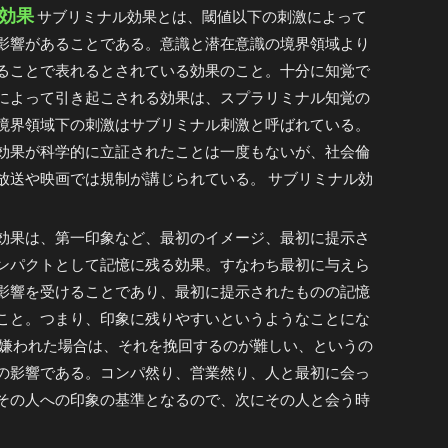
効果
サブリミナル効果とは、閾値以下の刺激によって
影響があることである。意識と潜在意識の境界領域より
ることで表れるとされている効果のこと。十分に知覚で
によって引き起こされる効果は、スプラリミナル知覚の
境界領域下の刺激はサブリミナル刺激と呼ばれている。
効果が科学的に立証されたことは一度もないが、社会倫
放送や映画では規制が講じられている。 サブリミナル効
効果は、第一印象など、最初のイメージ、最初に提示さ
ンパクトとして記憶に残る効果。すなわち最初に与えら
影響を受けることであり、最初に提示されたものの記憶
こと。つまり、印象に残りやすいというようなことにな
で嫌われた場合は、それを挽回するのが難しい、というの
の影響である。コンパ然り、営業然り、人と最初に会っ
その人への印象の基準となるので、次にその人と会う時