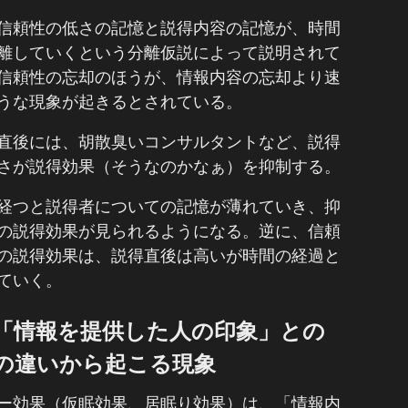
信頼性の低さの記憶と説得内容の記憶が、時間
離していくという分離仮説によって説明されて
信頼性の忘却のほうが、情報内容の忘却より速
うな現象が起きるとされている。
直後には、胡散臭いコンサルタントなど、説得
さが説得効果（そうなのかなぁ）を抑制する。
経つと説得者についての記憶が薄れていき、抑
の説得効果が見られるようになる。逆に、信頼
の説得効果は、説得直後は高いが時間の経過と
ていく。
「情報を提供した人の印象」との
の違いから起こる現象
ー効果（仮眠効果、居眠り効果）は、「情報内