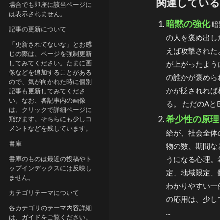
関連している
場合でも即座に該当ページに
は表示されません。
暗黙の強化
暗
記事の更新について
の人を褒め出し
「更新されてないな」とお感
えば攻撃された
じの際は、ページを強制更新
してみてください。たまに画
が上がったよう
像などを追加することがある
の誰かが褒めら
ので、気が向かれた時に個別
かが貶されれば
記事も更新してみてくださ
い。なお、各記事内の画像
る。 ただのAと
は、クリックで詳細ページに
希少性の原理
飛びます。そちらにも少しコ
メントなどを残しています。
給が、社会全体
書庫
物の数、期間な
書庫のものは最近の投稿やト
うになる心理。
ップインデックスには反映し
定、地域限定、
ません。
わかりやすい一
カテゴリテーマについて
の応用は、少し
各カテゴリのテーマ内容詳細
...
は、
ガイド
をご覧ください。