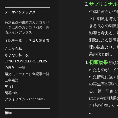
サブリミナル
生体に何らかの
テーマインデックス
下に刺激を与え
特別企画や書庫のカテゴリペ
きる長さの刺激
ージ以外のカテゴリ別の一覧
表示インデックス
影響と考える。
刺激による誘導
全記事一覧
カテゴリ別新着
理の観点より、
さよなら私
果の代表例 ...
さよなら私 改
SYNCHRONIZED ROCKERS
初頭効果
初頭
心理学 一覧
れたものが、イ
曙光（ニーチェ）全記事一覧
れた情報に強く
三字熟語
の再生率が高い
笑う月
る。 第一印象
菊花の約
はこの初頭効果
アフォリズム（aphorism）
た時の印象が、
...
植物