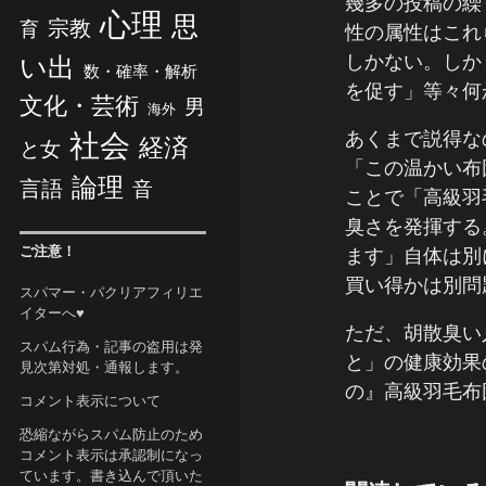
幾多の投稿の繰
心理
思
宗教
育
性の属性はこれ
しかない。しか
い出
数・確率・解析
を促す」等々何
文化・芸術
男
海外
あくまで説得な
社会
経済
と女
「この温かい布
論理
言語
音
ことで「高級羽
臭さを発揮する
ご注意！
ます」自体は別
買い得かは別問
スパマー・パクリアフィリエ
イターへ♥
ただ、胡散臭い
スパム行為・記事の盗用は発
と」の健康効果
見次第対処・通報します。
の』高級羽毛布
コメント表示について
恐縮ながらスパム防止のため
コメント表示は承認制になっ
ています。書き込んで頂いた