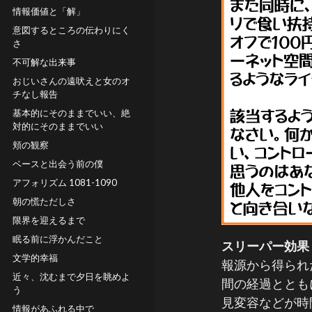
情報価値と「解」
意図するところの伝わりにく
さ
不可解な出来事
おじいさんの遠吠えと女のオ
チなし報告
基本的にそのままでいい、絶
対的にそのままでいい
頬の観察
ベースと出会う前の僕
アフォリズム 1081-1090
朝の慌ただしさ
限界を迎えるまで
眠る前に浮かんだこと
スリーパー効果
文学的幸福
報源から得られ
近々、沈むまで夕日を眺めよ
間の経過ととも
う
見変容などが時
情報があふれる中で