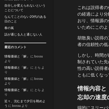
自分しか変えられないという
これは説得者の
ことについて
の経過により分
なんてことのない20代のある
おり、情報源の
日のこと
いためにこのよ
春の嵐
話が通じる人と通じない人
胡散臭い説得の
者の信頼性の低
最近のコメント
しかし、時間が
情報価値と「解」
に
bossu
より
制されていた先
情報価値と「解」
に
とら
よ
性の高い説得者
り
ともに低くなっ
情報価値と「解」
に
bossu
より
情報内容と
情報価値と「解」
に
とら
よ
り
忘却の速度
近々、沈むまで夕日を眺めよ
う
に
bossu
より
端的にスリーパ