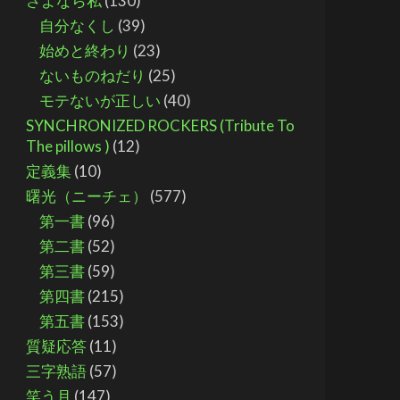
さよなら私
(130)
自分なくし
(39)
始めと終わり
(23)
ないものねだり
(25)
モテないが正しい
(40)
SYNCHRONIZED ROCKERS (Tribute To
The pillows )
(12)
定義集
(10)
曙光（ニーチェ）
(577)
第一書
(96)
第二書
(52)
第三書
(59)
第四書
(215)
第五書
(153)
質疑応答
(11)
三字熟語
(57)
笑う月
(147)