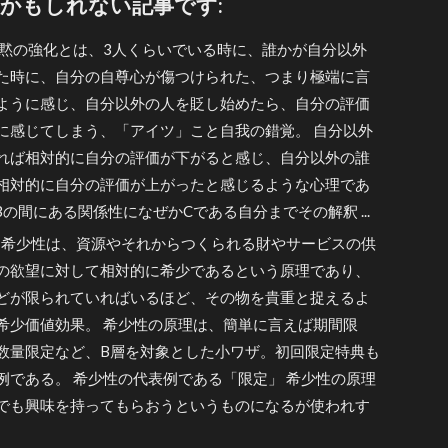
かもしれない記事です:
黙の強化とは、3人くらいでいる時に、誰かが自分以外
た時に、自分の自尊心が傷つけられた、つまり極端に言
ように感じ、自分以外の人を貶し始めたら、自分の評価
に感じてしまう、「アイツ」こと自我の錯覚。 自分以外
れば相対的に自分の評価が下がると感じ、自分以外の誰
相対的に自分の評価が上がったと感じるような心理であ
Bの間にある関係性になぜかCである自分までその解釈 ...
希少性は、資源やそれからつくられる財やサービスの供
の欲望に対して相対的に希少であるという原理であり、
どが限られていればいるほど、その物を貴重と捉えるよ
希少価値効果。 希少性の原理は、簡単に言えば期間限
数量限定など、B層を対象とした小ワザ。初回限定特典も
例である。 希少性の代表例である「限定」 希少性の原理
でも興味を持ってもらおうというものになるが使われす