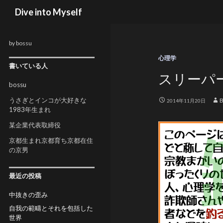
検索
Dive into Myself
by bossu
心理学
書いている人
スリーパ
bossu
うさぎとインコが大好きな
2014年11月20日
1983年生まれ
某企業代表取締役
京都生まれ京都育ち京都在住
の京男
最近の投稿
中抜きの歪み
自我の範疇とそれを包括した
世界