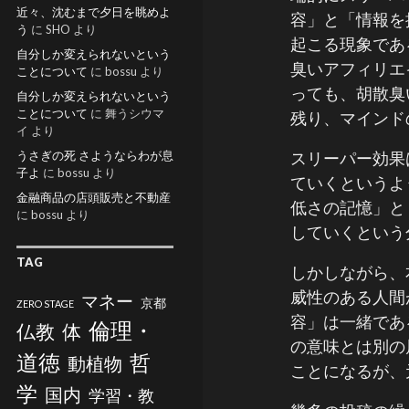
近々、沈むまで夕日を眺めよ
容」と「情報を
う
に
SHO
より
起こる現象であ
自分しか変えられないという
臭いアフィリエ
ことについて
に
bossu
より
っても、胡散臭
自分しか変えられないという
ことについて
に
舞うシウマ
残り、マインド
イ
より
うさぎの死 さようならわが息
スリーパー効果
子よ
に
bossu
より
ていくというよ
金融商品の店頭販売と不動産
低さの記憶」と
に
bossu
より
していくという
TAG
しかしながら、
威性のある人間
マネー
京都
ZERO STAGE
容」は一緒であ
倫理・
仏教
体
の意味とは別の
道徳
哲
動植物
ことになるが、
学
国内
学習・教