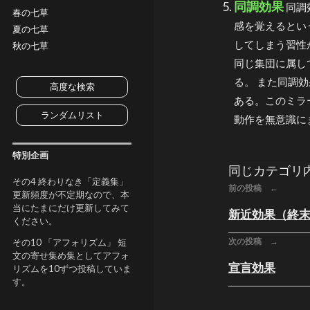
同調効果
同調
春の七草
感を覚えるとい
夏の七草
してしまう習性
秋の七草
同じ集団に属し
る。 また同調
高度な検索
ある。このミラ
ランダムリスト
動作を無意識にま
特別企画
同じカテゴリ
その4 終わりなき「定義集」
前の投稿 ←
更新頻度が不定期なので、本
当にたまにだけ更新してみて
新近効果（終
ください。
次の投稿 →
その10 「アフォリズム」 短
文の寄せ集め集としてアフォ
宣言効果
リズムを10ずつ投稿していま
す。