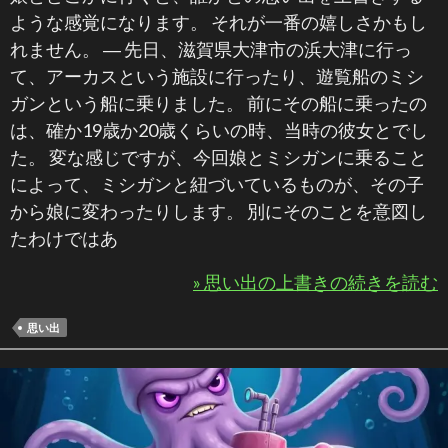
ような感覚になります。 それが一番の嬉しさかもし
れません。 ― 先日、滋賀県大津市の浜大津に行っ
て、アーカスという施設に行ったり、遊覧船のミシ
ガンという船に乗りました。 前にその船に乗ったの
は、確か19歳か20歳くらいの時、当時の彼女とでし
た。 変な感じですが、今回娘とミシガンに乗ること
によって、ミシガンと紐づいているものが、その子
から娘に変わったりします。 別にそのことを意図し
たわけではあ
» 思い出の上書きの続きを読む
思い出