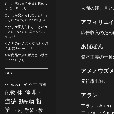
近々、沈むまで夕日を眺めよ
人間の絆、月と
う
に
SHO
より
自分しか変えられないという
ことについて
に
bossu
より
アフィリエ
自分しか変えられないという
ことについて
に
舞うシウマ
広告収入のため
イ
より
うさぎの死 さようならわが息
あほぼん
子よ
に
bossu
より
金融商品の店頭販売と不動産
資本主義の一種
に
bossu
より
アメノウズ
TAG
元祖露出狂。
マネー
京都
ZERO STAGE
倫理・
仏教
体
アラン
道徳
哲
動植物
アラン（Ala
学
国内
学習・教
エ（Emile-Au