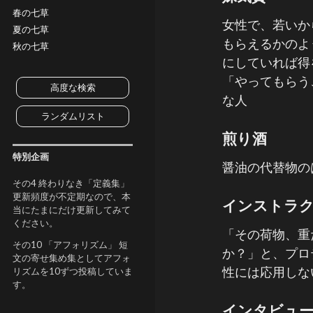
春の七草
女性で、若いか
夏の七草
もらえるかのよ
秋の七草
にしていれば得
「やってもらう
高度な検索
な人
ランダムリスト
煎り酒
特別企画
醤油の代替物の
その4 終わりなき「定義集」
更新頻度が不定期なので、本
インストラ
当にたまにだけ更新してみて
ください。
「その荷物、重
その10 「アフォリズム」 短
か？」と、プロ
文の寄せ集め集としてアフォ
性には応用しな
リズムを10ずつ投稿していま
す。
インタビュー