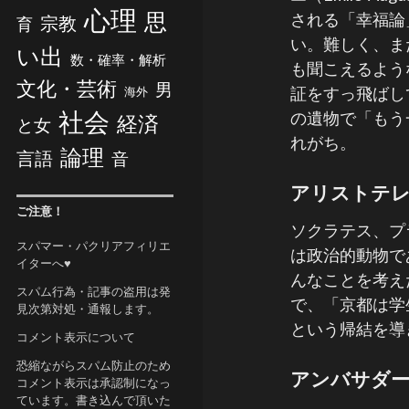
心理
思
される「幸福論
宗教
育
い。難しく、ま
い出
数・確率・解析
も聞こえるよう
文化・芸術
男
証をすっ飛ばし
海外
社会
の遺物で「もう
経済
と女
れがち。
論理
言語
音
アリストテ
ご注意！
ソクラテス、プ
スパマー・パクリアフィリエ
は政治的動物で
イターへ♥
んなことを考え
スパム行為・記事の盗用は発
で、「京都は学
見次第対処・通報します。
という帰結を導
コメント表示について
恐縮ながらスパム防止のため
アンバサダ
コメント表示は承認制になっ
ています。書き込んで頂いた