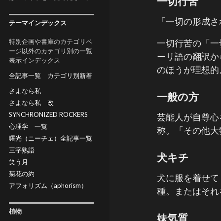
一切行苦
「一切の形成さ
テーマインデックス
特別企画や書庫のカテゴリペ
一切行苦の「一
ージ以外のカテゴリ別の一覧
ーリ語の翻訳か
表示インデックス
のほうが理想的
全記事一覧
カテゴリ別新着
さよなら私
一般の方
さよなら私 改
SYNCHRONIZED ROCKERS
芸能人が自尊心
心理学 一覧
称。「その他大
曙光（ニーチェ）全記事一覧
三字熟語
犬キチ
笑う月
菊花の約
犬に服を着せて
アフォリズム（aphorism）
種。またはそれ
植物
妹気質