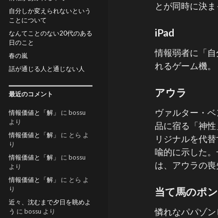
とが同時に決ま
自分しか変えられないという
ことについて
iPad
なんてことのない20代のある
日のこと
情報弱者に「自
春の嵐
れるゲーム機。
話が通じる人と通じない人
アウラ
最近のコメント
ヴァルター・ベ
情報価値と「解」
に
bossu
より
品に宿る「神性
情報価値と「解」
に
とら
よ
リジナルを代替
り
喩的に示した。
情報価値と「解」
に
bossu
は、アウラの喪
より
情報価値と「解」
に
とら
よ
り
当て馬のポ
近々、沈むまで夕日を眺めよ
憐れなパパゾン
う
に
bossu
より