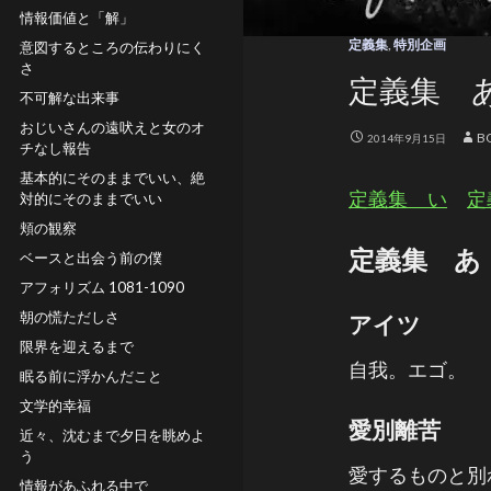
情報価値と「解」
定義集
,
特別企画
意図するところの伝わりにく
さ
定義集 
不可解な出来事
おじいさんの遠吠えと女のオ
B
2014年9月15日
チなし報告
基本的にそのままでいい、絶
定義集 い
定
対的にそのままでいい
頬の観察
定義集 あ
ベースと出会う前の僕
アフォリズム 1081-1090
朝の慌ただしさ
アイツ
限界を迎えるまで
自我。エゴ。
眠る前に浮かんだこと
文学的幸福
愛別離苦
近々、沈むまで夕日を眺めよ
う
愛するものと別
情報があふれる中で