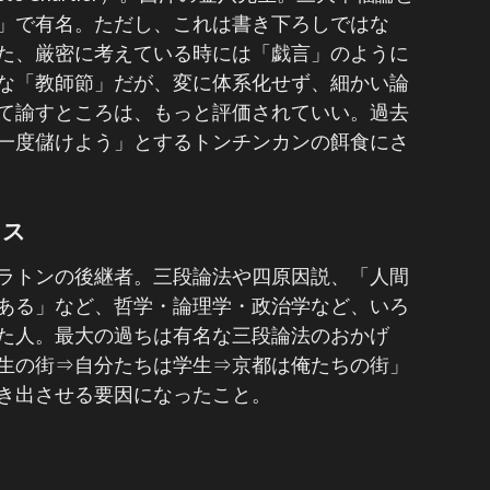
」で有名。ただし、これは書き下ろしではな
た、厳密に考えている時には「戯言」のように
な「教師節」だが、変に体系化せず、細かい論
て諭すところは、もっと評価されていい。過去
一度儲けよう」とするトンチンカンの餌食にさ
レス
ラトンの後継者。三段論法や四原因説、「人間
ある」など、哲学・論理学・政治学など、いろ
た人。最大の過ちは有名な三段論法のおかげ
生の街⇒自分たちは学生⇒京都は俺たちの街」
き出させる要因になったこと。
ー