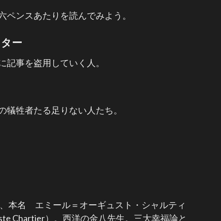
六ペンスあたりを読んでみよう。
イター
に記事を盗用していく人。
の犠牲者たる足りない人たち。
メ
in）、本名 エミール＝オーギュスト・シャルティ
guste Chartier）。西洋の金八先生。三大幸福論と