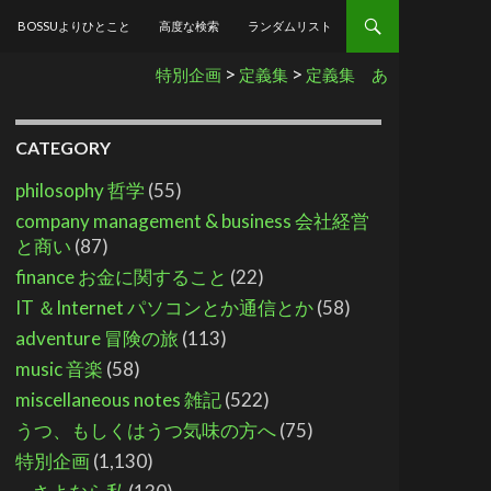
BOSSUよりひとこと
高度な検索
ランダムリスト
>
>
特別企画
定義集
定義集 あ
CATEGORY
philosophy 哲学
(55)
company management & business 会社経営
と商い
(87)
finance お金に関すること
(22)
IT ＆Internet パソコンとか通信とか
(58)
adventure 冒険の旅
(113)
music 音楽
(58)
miscellaneous notes 雑記
(522)
うつ、もしくはうつ気味の方へ
(75)
特別企画
(1,130)