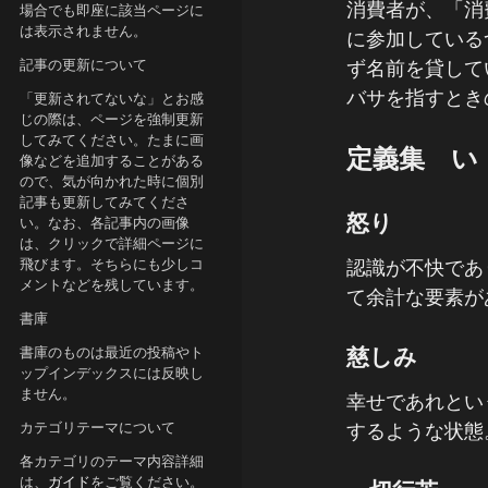
消費者が、「消
場合でも即座に該当ページに
は表示されません。
に参加している
記事の更新について
ず名前を貸して
バサを指すとき
「更新されてないな」とお感
じの際は、ページを強制更新
してみてください。たまに画
定義集 い
像などを追加することがある
ので、気が向かれた時に個別
記事も更新してみてくださ
怒り
い。なお、各記事内の画像
は、クリックで詳細ページに
飛びます。そちらにも少しコ
認識が不快であ
メントなどを残しています。
て余計な要素が
書庫
慈しみ
書庫のものは最近の投稿やト
ップインデックスには反映し
ません。
幸せであれとい
カテゴリテーマについて
するような状態
各カテゴリのテーマ内容詳細
は、
ガイド
をご覧ください。