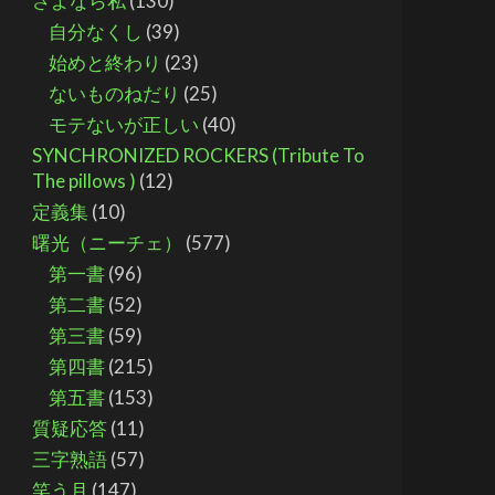
さよなら私
(130)
自分なくし
(39)
始めと終わり
(23)
ないものねだり
(25)
モテないが正しい
(40)
SYNCHRONIZED ROCKERS (Tribute To
The pillows )
(12)
定義集
(10)
曙光（ニーチェ）
(577)
第一書
(96)
第二書
(52)
第三書
(59)
第四書
(215)
第五書
(153)
質疑応答
(11)
三字熟語
(57)
笑う月
(147)