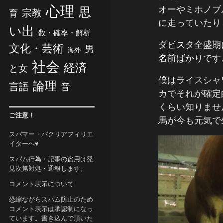
心理
オーやミホノブ
思
宗教
育
に走っていたり
い出
数・確率・解析
ダビスタ全盛期
文化・芸術
男
海外
名前ばかりです
社会
経済
と女
僕はライスシャ
論理
言語
音
カでそれが確定
くらい知りませ
ご注意！
馬が今も元気で
スパマー・パクリアフィリエ
イターへ♥
スパム行為・記事の盗用は発
見次第対処・通報します。
コメント表示について
恐縮ながらスパム防止のため
コメント表示は承認制になっ
ています。書き込んで頂いた