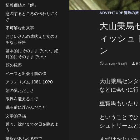
情報価値と「解」
ADVENTURE 冒険の旅
意図するところの伝わりにく
さ
大山乗馬
不可解な出来事
ィッシュ
おじいさんの遠吠えと女のオ
チなし報告
ン
基本的にそのままでいい、絶
対的にそのままでいい
B
2019年7月13日
頬の観察
ベースと出会う前の僕
大山乗馬センタ
アフォリズム 1081-1090
などに会いに行
朝の慌ただしさ
限界を迎えるまで
重賞馬もいたり
眠る前に浮かんだこと
文学的幸福
ということでひ
近々、沈むまで夕日を眺めよ
シュドリームと
う
まずはおじいち
情報があふれる中で