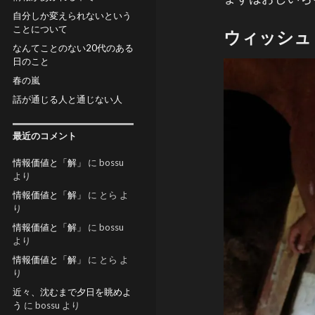
自分しか変えられないという
ことについて
ウィッシュ
なんてことのない20代のある
日のこと
春の嵐
話が通じる人と通じない人
最近のコメント
情報価値と「解」
に
bossu
より
情報価値と「解」
に
とら
よ
り
情報価値と「解」
に
bossu
より
情報価値と「解」
に
とら
よ
り
近々、沈むまで夕日を眺めよ
う
に
bossu
より