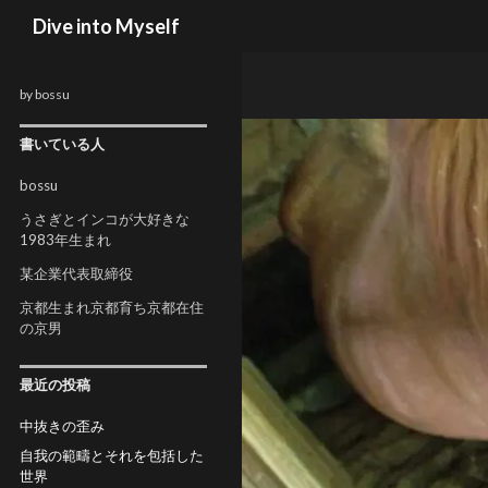
検索
Dive into Myself
by bossu
書いている人
bossu
うさぎとインコが大好きな
1983年生まれ
某企業代表取締役
京都生まれ京都育ち京都在住
の京男
最近の投稿
中抜きの歪み
自我の範疇とそれを包括した
世界