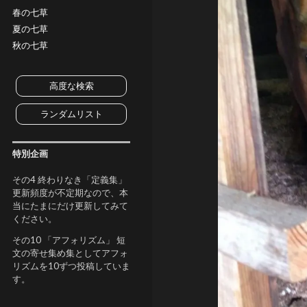
春の七草
夏の七草
秋の七草
高度な検索
ランダムリスト
特別企画
その4 終わりなき「定義集」
更新頻度が不定期なので、本
当にたまにだけ更新してみて
ください。
その10 「アフォリズム」 短
文の寄せ集め集としてアフォ
リズムを10ずつ投稿していま
す。