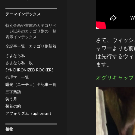
テーマインデックス
特別企画や書庫のカテゴリペ
ージ以外のカテゴリ別の一覧
表示インデックス
さて、ウィッシ
全記事一覧
カテゴリ別新着
ャワーよりも前
は先行するウィ
さよなら私
さよなら私 改
ます。
SYNCHRONIZED ROCKERS
オグリキャップ
心理学 一覧
曙光（ニーチェ）全記事一覧
三字熟語
笑う月
菊花の約
アフォリズム（aphorism）
植物