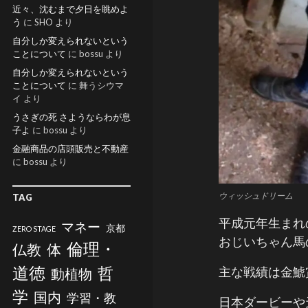
近々、沈むまで夕日を眺めよ
う
に
SHO
より
自分しか変えられないという
ことについて
に
bossu
より
自分しか変えられないという
ことについて
に
舞うシウマ
イ
より
うさぎの死 さようならわが息
子よ
に
bossu
より
金融商品の店頭販売と不動産
に
bossu
より
ウィッシュドリーム
TAG
平成元年生まれ
マネー
京都
ZERO STAGE
おじいちゃん馬
倫理・
仏教
体
道徳
哲
主な戦績は金鯱
動植物
学
国内
学習・教
日本ダービーや