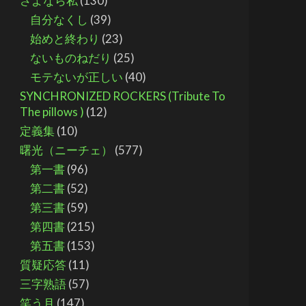
さよなら私
(130)
自分なくし
(39)
始めと終わり
(23)
ないものねだり
(25)
モテないが正しい
(40)
SYNCHRONIZED ROCKERS (Tribute To
The pillows )
(12)
定義集
(10)
曙光（ニーチェ）
(577)
第一書
(96)
第二書
(52)
第三書
(59)
第四書
(215)
第五書
(153)
質疑応答
(11)
三字熟語
(57)
笑う月
(147)