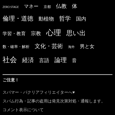
仏教
体
マネー
京都
ZERO STAGE
倫理・道徳
哲学
国内
動植物
心理
思い出
宗教
学習・教育
文化・芸術
男と女
数・確率・解析
海外
社会
論理
経済
言語
音
ご注意！
スパマー・パクリアフィリエイターへ♥
スパム行為・記事の盗用は発見次第対処・通報します。
コメント表示について