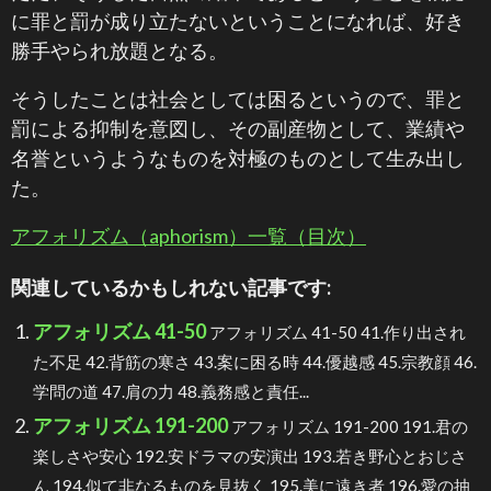
に罪と罰が成り立たないということになれば、好き
勝手やられ放題となる。
そうしたことは社会としては困るというので、罪と
罰による抑制を意図し、その副産物として、業績や
名誉というようなものを対極のものとして生み出し
た。
アフォリズム（aphorism）一覧（目次）
関連しているかもしれない記事です:
アフォリズム 41-50
アフォリズム 41-50 41.作り出され
た不足 42.背筋の寒さ 43.案に困る時 44.優越感 45.宗教顔 46.
学問の道 47.肩の力 48.義務感と責任...
アフォリズム 191-200
アフォリズム 191-200 191.君の
楽しさや安心 192.安ドラマの安演出 193.若き野心とおじさ
ん 194.似て非なるものを見抜く 195.美に遠き者 196.愛の抽