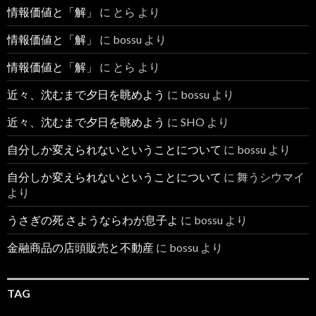
情報価値と「解」
に
とら
より
情報価値と「解」
に
bossu
より
情報価値と「解」
に
とら
より
近々、沈むまで夕日を眺めよう
に
bossu
より
近々、沈むまで夕日を眺めよう
に
SHO
より
自分しか変えられないということについて
に
bossu
より
自分しか変えられないということについて
に
舞うシウマイ
より
うさぎの死 さようならわが息子よ
に
bossu
より
金融商品の店頭販売と不動産
に
bossu
より
TAG