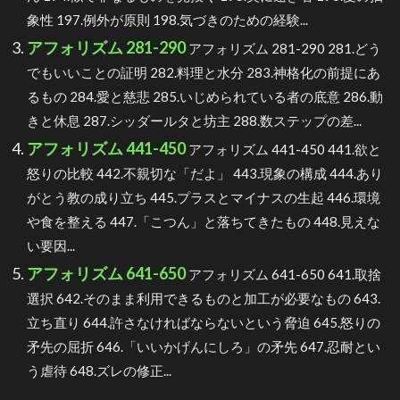
象性 197.例外が原則 198.気づきのための経験...
アフォリズム 281-290
アフォリズム 281-290 281.どう
でもいいことの証明 282.料理と水分 283.神格化の前提にあ
るもの 284.愛と慈悲 285.いじめられている者の底意 286.動
きと休息 287.シッダールタと坊主 288.数ステップの差...
アフォリズム 441-450
アフォリズム 441-450 441.欲と
怒りの比較 442.不親切な「だよ」 443.現象の構成 444.あり
がとう教の成り立ち 445.プラスとマイナスの生起 446.環境
や食を整える 447.「こつん」と落ちてきたもの 448.見えな
い要因...
アフォリズム 641-650
アフォリズム 641-650 641.取捨
選択 642.そのまま利用できるものと加工が必要なもの 643.
立ち直り 644.許さなければならないという脅迫 645.怒りの
矛先の屈折 646.「いいかげんにしろ」の矛先 647.忍耐とい
う虐待 648.ズレの修正...