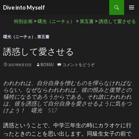
検索
Dive into Myself
コンテンツへ移動
>
>
>
特別企画
曙光（ニーチェ）
第五書
誘惑して愛させる
曙光（ニーチェ）
,
第五書
誘惑して愛させる
BOSSU
コメントをどうぞ
2017年8月15日
われわれは、自分自身を憎むものを憚らなければな
らない。なぜならわれわれは、彼の恨みと復讐との
犠牲になるであろうからである。それ故にわれわれ
は、彼を誘惑して自分自身を愛させるように気をつ
けよう！ 曙光 517
誘惑ということで、中学三年生の時にカラオケに行
ったときのことを思い出します。同級生女子の前で