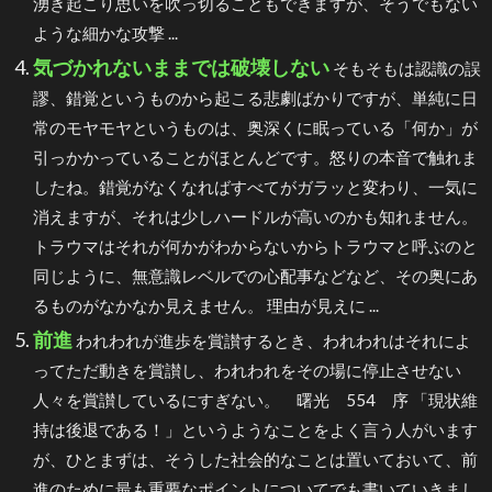
湧き起こり思いを吹っ切ることもできますが、そうでもない
ような細かな攻撃 ...
気づかれないままでは破壊しない
そもそもは認識の誤
謬、錯覚というものから起こる悲劇ばかりですが、単純に日
常のモヤモヤというものは、奥深くに眠っている「何か」が
引っかかっていることがほとんどです。怒りの本音で触れま
したね。錯覚がなくなればすべてがガラッと変わり、一気に
消えますが、それは少しハードルが高いのかも知れません。
トラウマはそれが何かがわからないからトラウマと呼ぶのと
同じように、無意識レベルでの心配事などなど、その奥にあ
るものがなかなか見えません。 理由が見えに ...
前進
われわれが進歩を賞讃するとき、われわれはそれによ
ってただ動きを賞讃し、われわれをその場に停止させない
人々を賞讃しているにすぎない。 曙光 554 序 「現状維
持は後退である！」というようなことをよく言う人がいます
が、ひとまずは、そうした社会的なことは置いておいて、前
進のために最も重要なポイントについてでも書いていきまし