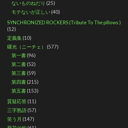
ないものねだり
(25)
モテないが正しい
(40)
SYNCHRONIZED ROCKERS (Tribute To The pillows )
(12)
定義集
(10)
曙光（ニーチェ）
(577)
第一書
(96)
第二書
(52)
第三書
(59)
第四書
(215)
第五書
(153)
質疑応答
(11)
三字熟語
(57)
笑う月
(147)
菊花の約
(61)