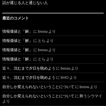
話が通じる人と通じない人
最近のコメント
情報価値と「解」
に
bossu
より
情報価値と「解」
に
とら
より
情報価値と「解」
に
bossu
より
情報価値と「解」
に
とら
より
近々、沈むまで夕日を眺めよう
に
bossu
より
近々、沈むまで夕日を眺めよう
に
SHO
より
自分しか変えられないということについて
に
bossu
より
自分しか変えられないということについて
に
舞うシウマイ
より