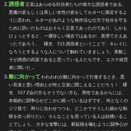
誘惑者
正直はあらゆる狂信者たちの偉大な誘惑者である。
悪魔の姿もしくは美しい女性の姿をしてルターに接近するよ
うに思われ、ルターがあのような無作法な仕方で自分を守る
ために防いだものはおそらく正直であったのであり、しかも
ひょっとすると、一層珍しい場合ではあるが、真理でさえあ
ったであろう。 曙光 511 誘惑者ということで、キレイに
なろうとするような人について触れていきましょう。美貌こ
そが誘惑の武器であると思っている人たちです。 エステ経営
者に聞いた ...
敵に向かって
われわれが敵に向かって行進するとき、悪
い音楽と悪い理由とが何と立派に聞こえることだろう！ 曙
光 557 Z会の方もそうでない方も、男性であるからには、
本能的に闘争心がどこかに眠っているはずです。 何となくの
ジリ貧で、周りに合わせつつも、どこかでそうした細かな制
限を吹っ切りたい、そんなことを思っている人は結構いるこ
とでしょう。 大きな攻撃には、窮鼠猫を噛むように闘争心が