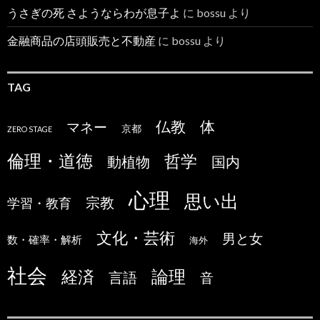
うさぎの死 さようならわが息子よ
に
bossu
より
金融商品の店頭販売と不動産
に
bossu
より
TAG
仏教
体
マネー
京都
ZERO STAGE
倫理・道徳
哲学
国内
動植物
心理
思い出
宗教
学習・教育
文化・芸術
男と女
数・確率・解析
海外
社会
論理
経済
言語
音