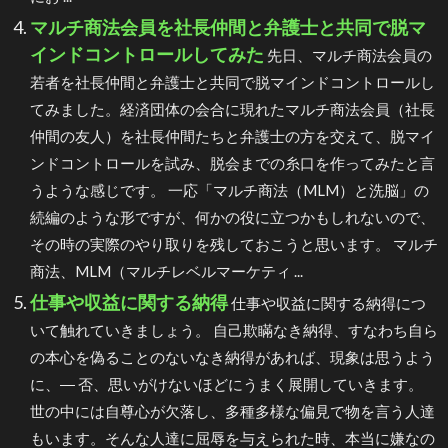
マルチ商法会員を社長仲間と弁護士と共同で脱マ
インドコントロールしてみた
先日、マルチ商法会員の
若者を社長仲間と弁護士と共同で脱マインドコントロールし
てみました。経済団体の会合に現れたマルチ商法会員（社長
仲間の友人）を社長仲間たちと弁護士の方を交えて、脱マイ
ンドコントロールを試み、脱会までの糸口を作ってみたと言
うような感じです。 一応「マルチ商法（MLM）と洗脳」の
続編のような形ですが、何かの役に立つかもしれないので、
その時の実際のやり取りを残しておこうと思います。 マルチ
商法、MLM（マルチレベルマーケティ ...
仕事や収益に関する納得
仕事や収益に関する納得につ
いて触れていきましょう。 自己欺瞞なき納得、すなわち自ら
の本心を偽ることのないなき納得があれば、現象は思うよう
に、― 否、思いがけないほどにうまく展開していきます。
世の中には自尊心が欠落し、多種多様な偏見で物を言う人達
もいます。そんな人達に屈辱を与えられた時、本当に嫌なの