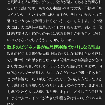
と判断する人の観念に沿って、魅力が魅力であると判断され
るという感じです。もちろん本能レベルでの快・不快や「ち
ょうどいい」という基準もありますが、それらが複合されて
魅力というものは判断されるということになります。 その魅
力には、奥に期待や信用というものもあります。例えば、僕
は遊び盛りの十代の女の子には魅力を感じさせることは難し
いのではないでしょうか。 なぜなら、遊 ...
数多のビジネス書が結局精神論ばかりになる理由
数多のビジネス書が結局精神論ばかりになる理由という感じ
で、世の中で出版されるビジネス関連の本が精神論とか心の
あり方に落ち着いてしまうワケについて触れていきます。 具
体的なハウツーが欲しいのに、なんだかんだで書いてあるこ
とは精神論だったり考え方だったり、心のあり方だったりと
いう感じに落ち着いているというようなやつです。 まあそれ
を嫌だと思う人も結構いると思いますが、どうしても最終的
にはその人のマインドが大きな影響を及ぼすのでビジネス書
にお ...