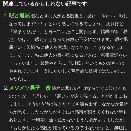
関連しているかもしれない記事です:
暇と退屈
暇なときに人がとる態度といえば 「やばい！暇に
なってはまずい！」という感じになるでしょう。 あれほど
「寝まくりたい」と言っていたにも関わらず、惰眠の後「暇
だ、やばい、暇だ」となって何故か不安になります。 暇や退
屈という苦悩 特に他人を意識しなくても、こうなるでしょ
う。そして、特に他人の目が気になるときは、携帯電話をい
じっています。 最近やたらに「LINE」というものがもては
やされています。 別にたいして革新的な技術ではないのに、
やたらに ...
メソメソ男子 改
純粋に悲しいだけならすぐに泣けるも
のですが、「虚しい」「寒い」が入り混じることがたまにあ
ります。 そういう時は泣きたくても涙も出ず、なかなか気持
ちが悪く、またなかなかすぐには感情が消えてくれない時も
あります。 一時期、全く泣かないような頃がありましたが、
「もしかしたら感性が鈍っているのではないか」と、無駄に