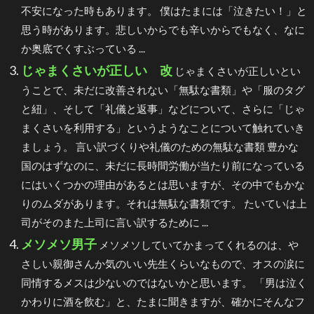
不安になった時もあります。 僕はたまには「泣きたい！」と
思う時があります。悲しいからでも辛いからでもなく、なに
か奥底でくすぶっている ...
じゃまくさいが正しい 改
じゃまくさいが正しいとい
うことで、未だに改善されない「無駄な書類」や「服のタグ
と紐」、そして「礼儀と返事」などについて、さらに「じゃ
まくさいを利用する」というようなことについて触れていき
ましょう。 言い訳づくりや礼儀のための無駄な書類 豊かな
国のはずなのに、未だに長時間労働が当たり前になっている
にはいくつかの理由があるとは思いますが、その中でもかな
りのムダがあります。それは無駄な書類です。 たいていは上
司がそのまた上司に言い訳するために ...
メソメソ男子
メソメソしていてかまってくれるのは、や
さしい親御さんか気のいい先生くらいなもので、オスの涙に
同情するメスは少ないのではないかと思います。 「男は泣く
かわりに酒を飲む」と、たまに聞きますが、確かにそんなフ