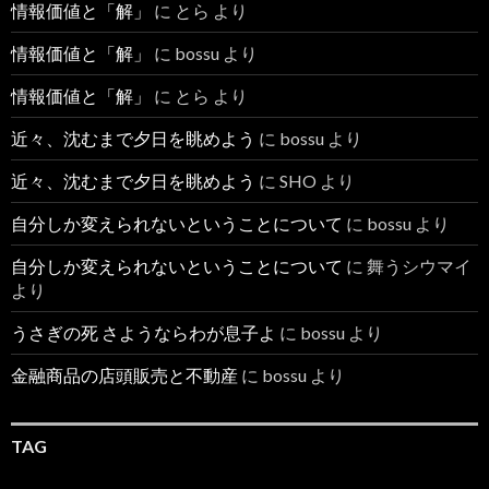
情報価値と「解」
に
とら
より
情報価値と「解」
に
bossu
より
情報価値と「解」
に
とら
より
近々、沈むまで夕日を眺めよう
に
bossu
より
近々、沈むまで夕日を眺めよう
に
SHO
より
自分しか変えられないということについて
に
bossu
より
自分しか変えられないということについて
に
舞うシウマイ
より
うさぎの死 さようならわが息子よ
に
bossu
より
金融商品の店頭販売と不動産
に
bossu
より
TAG