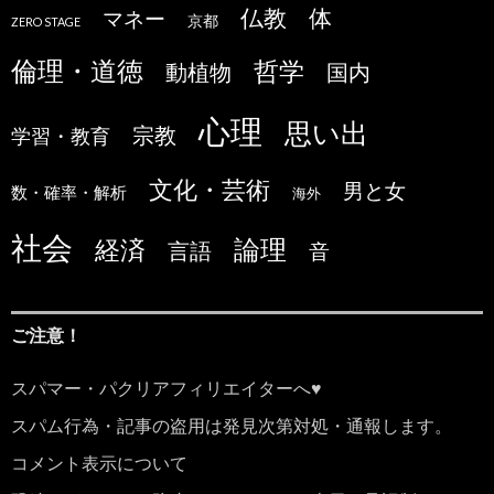
仏教
体
マネー
京都
ZERO STAGE
倫理・道徳
哲学
国内
動植物
心理
思い出
宗教
学習・教育
文化・芸術
男と女
数・確率・解析
海外
社会
論理
経済
言語
音
ご注意！
スパマー・パクリアフィリエイターへ♥
スパム行為・記事の盗用は発見次第対処・通報します。
コメント表示について