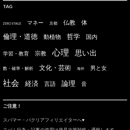
TAG
仏教
体
マネー
京都
ZERO STAGE
倫理・道徳
哲学
国内
動植物
心理
思い出
宗教
学習・教育
文化・芸術
男と女
数・確率・解析
海外
社会
論理
経済
言語
音
ご注意！
スパマー・パクリアフィリエイターへ♥
スパム行為・記事の盗用は発見次第対処・通報します。