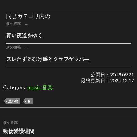
同じカテゴリ内の
前の投稿 ←
青い夜道をゆく
次の投稿 →
ズレたずるむけ感とクラブゲッパ―
公開日：
2019.09.21
最終更新日：
2024.12.17
Category:
music 音楽
思い出
音
投稿ナビゲーション
前の投稿
動物愛護週間