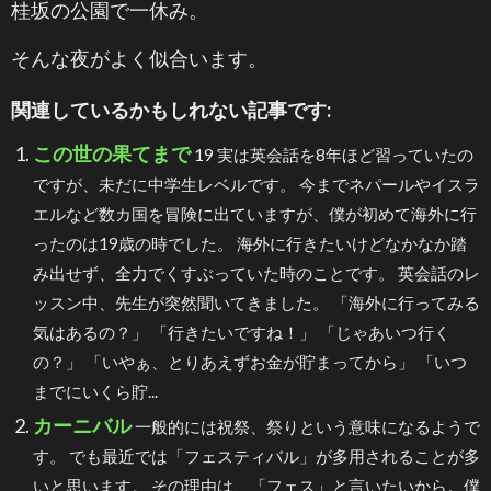
桂坂の公園で一休み。
そんな夜がよく似合います。
関連しているかもしれない記事です:
この世の果てまで
19 実は英会話を8年ほど習っていたの
ですが、未だに中学生レベルです。 今までネパールやイスラ
エルなど数カ国を冒険に出ていますが、僕が初めて海外に行
ったのは19歳の時でした。 海外に行きたいけどなかなか踏
み出せず、全力でくすぶっていた時のことです。 英会話のレ
ッスン中、先生が突然聞いてきました。 「海外に行ってみる
気はあるの？」 「行きたいですね！」 「じゃあいつ行く
の？」 「いやぁ、とりあえずお金が貯まってから」 「いつ
までにいくら貯...
カーニバル
一般的には祝祭、祭りという意味になるようで
す。 でも最近では「フェスティバル」が多用されることが多
いと思います。 その理由は、「フェス」と言いたいから。僕