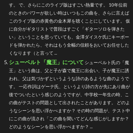
す。 で、さらにこのライブ版はすごい熱量です。 10年位前
のときのパワーが欲しい時はいつもこの曲を、さらに言えば
このライブ版の赤黄色の金木犀を聴くことにしています。 仮
に自分がギタリストで普段はすごく「ギターソロを弾きた
い」ということを思っていても、金澤ダイスケ氏にキーボー
ドを弾かれたら、それはもう全幅の信頼をおいてお任せした
くなります（と言って ...
シューベルト「魔王」について
シューベルト氏の「魔
王」という曲は、父と子が森で魔王に出会い、子が魔王に誘
われ、父は気づかずというような詩のあるような曲のようで
す。 一応作詞はゲーテ氏、というより詩の方が先にあり曲が
後でついたという感じのようですが、中学校一年生の時、こ
の曲がテストの問題として出されたことがあります。 どのよ
うなシーンを思い浮かべますか？ その時の問題が、テスト中
にこの曲が流され「この曲を聞いてどんな感じがしますか？
どのようなシーンを思い浮かべますか？ ...