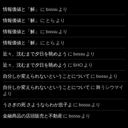
情報価値と「解」
に
bossu
より
情報価値と「解」
に
とら
より
情報価値と「解」
に
bossu
より
情報価値と「解」
に
とら
より
近々、沈むまで夕日を眺めよう
に
bossu
より
近々、沈むまで夕日を眺めよう
に
SHO
より
自分しか変えられないということについて
に
bossu
より
自分しか変えられないということについて
に
舞うシウマイ
より
うさぎの死 さようならわが息子よ
に
bossu
より
金融商品の店頭販売と不動産
に
bossu
より