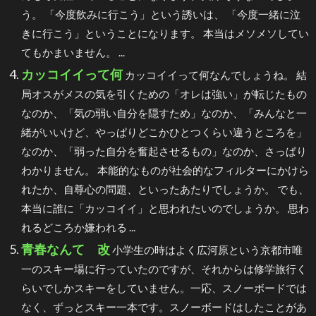
う。 「今度飲みに行こう」という誘いは、 「今度一緒に泣
きに行こう」ということになります。 本当はメソメソしてい
てもかまいません。 ...
カッコイイって何
カッコイイって何なんでしょうね。 結
局オスがメスの気を引くための「オレは強い」が転じたもの
なのか、「気の弱い自分を隠すため」なのか、「みんなと一
緒がいいけど、やっぱりどこかひとつくらい違うところを」
なのか、「弱った自分を奮起させるもの」なのか、さっぱり
わかりません。 本能的なものが社会的なフィルターにかけら
れたか、自尊心の問題、といったあたりでしょうか。 でも、
本当に誰に「カッコイイ」と思われたいのでしょうか。 思わ
れるどころか嫌われる ...
青春なんて 改
小学生の時はよく広河原という京都市唯
一のスキー場に行っていたのですが、それからは修学旅行く
らいでしかスキーをしていません。一応、スノーボードでは
なく、ずっとスキー一本です。スノーボードはしたことがあ