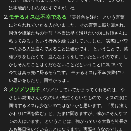
は本能的なもののはずですが、社 ...
モテるオスは不幸である
「英雄色を好む」という言葉
にとらわれていた友人がいました。 その言葉に振り回され、
同僚や後輩たちの手前「本当は早く帰りたいのにお姉さんに
粘ってみる」という行為を繰り返していました。 実際にパワ
ーのある人は盛んであることは確かです。 ということで、英
雄ヅラをしたくて、盛んなふりをしていたというのです。 し
かしそんなことはくだらないことだということに気づいて、
今では真っ先に帰るそうです。 モテるオスは不幸 実際にい
い思いをしたり、同性からは ...
メソメソ男子
メソメソしていてかまってくれるのは、や
さしい親御さんか気のいい先生くらいなもので、オスの涙に
同情するメスは少ないのではないかと思います。 「男は泣く
かわりに酒を飲む」と、たまに聞きますが、確かにそんなフ
シの人はいます。 ということは、強がっている大将も社長さ
んも毎日泣いていることになります。実際そうなのでしょ