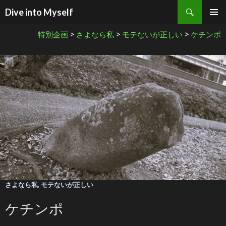
検索
Dive into Myself
コンテンツへ移動
>
>
>
特別企画
さよなら私
モテないが正しい
ケチンポ
さよなら私
,
モテないが正しい
ケチンポ