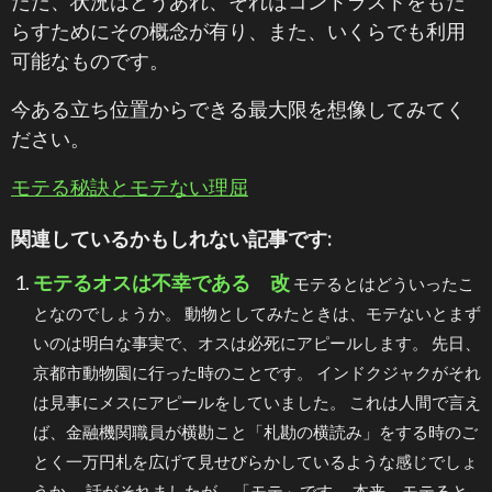
ただ、状況はどうあれ、それはコントラストをもた
らすためにその概念が有り、また、いくらでも利用
可能なものです。
今ある立ち位置からできる最大限を想像してみてく
ださい。
モテる秘訣とモテない理屈
関連しているかもしれない記事です:
モテるオスは不幸である 改
モテるとはどういったこ
となのでしょうか。 動物としてみたときは、モテないとまず
いのは明白な事実で、オスは必死にアピールします。 先日、
京都市動物園に行った時のことです。 インドクジャクがそれ
は見事にメスにアピールをしていました。 これは人間で言え
ば、金融機関職員が横勘こと「札勘の横読み」をする時のご
とく一万円札を広げて見せびらかしているような感じでしょ
うか。 話がそれましたが、「モテ」です。 本来、モテると