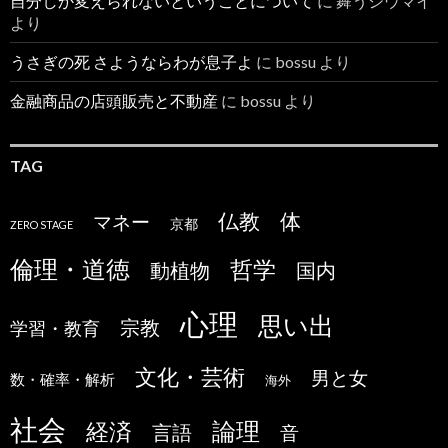
自分しか変えられないということについて
に
舞うシウマイ
より
うさぎの死 さようならわが息子よ
に
bossu
より
金融商品の店頭販売と不動産
に
bossu
より
TAG
仏教
体
マネー
京都
ZERO STAGE
倫理・道徳
哲学
国内
動植物
心理
思い出
宗教
学習・教育
文化・芸術
男と女
数・確率・解析
海外
社会
論理
経済
言語
音