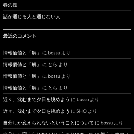
春の嵐
話が通じる人と通じない人
最近のコメント
情報価値と「解」
に
bossu
より
情報価値と「解」
に
とら
より
情報価値と「解」
に
bossu
より
情報価値と「解」
に
とら
より
近々、沈むまで夕日を眺めよう
に
bossu
より
近々、沈むまで夕日を眺めよう
に
SHO
より
自分しか変えられないということについて
に
bossu
より