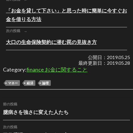
「お金を貸して下さい」と思った時に簡単に今すぐお
金を借りる方法
次の投稿 →
大口の生命保険契約に潜む罠の見抜き方
公開日：
2019.05.25
最終更新日：
2019.05.28
Category:
finance お金に関すること
マネー
経済
論理
投稿ナビゲーション
前の投稿
臆病さを強さに変えた人たち
次の投稿