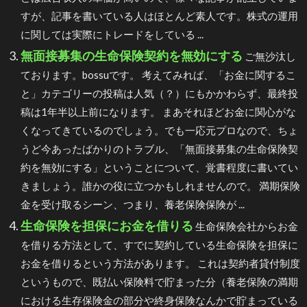
すが、記事を書いている人はほとんど素人です。株式の運用
に関しては実際にトレードをしている ...
無面接募集の生命保険契約を無効にする
ご無沙汰し
ております。bossuです。 考えてみれば、「お金に関するこ
と」カテゴリーの投稿は人気（？）にもかかわらず、最終投
稿は1年半以上前になります。 まあそれほどお金に関心がな
くなってきているのでしょう。でも一応元プロなので、ちょ
うど今あったばかりのトラブル、「無面接募集の生命保険契
約を無効にする」ということについて、覚書程度に書いてい
きましょう。誰かの役に立つかもしれませんので。 満期保険
金を受け取るシーン、つまり、養老保険保険が ...
生命保険を担保にお金を借りる
生命保険会社からお金
を借りる方法として、すでに契約している生命保険を担保に
お金を借りるという方法があります。 これは契約者貸付制度
というもので、既払い保険料で貯まった分（養老保険の満期
における生存保険金の部分や終身保険なんかで貯まっている