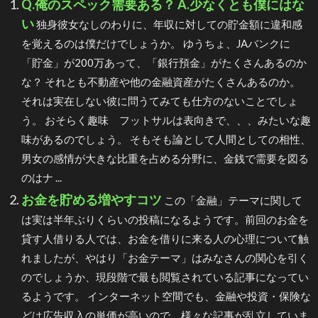
Q.俺のスペック需要ある？ A.少なくとも僕にはな
い
独身彼女なしのわりに、年収に対しての貯金額に違和感
を覚えるのは僕だけでしょうか。 ゆうちょ、JAバンクに
「貯金」が200万あって、「銀行預金」がたくさんあるのか
な？ それとも不動産や他の金融資産がたくさんあるのか。
それは実在しない彼に問うてみても仕方のないことでしょ
う。 おそらく趣味 フットサルは表向きで、、、みたいな趣
味があるのでしょう。 そもそも論として人間としての相性、
男女の感情が大きな比重を占める分野に、金銭で需要を図る
のはナ ...
お金を貯める増やすコツ
この「金融」テーマに関して
は実は半年ぶりくらいの投稿になるようです。前回のお金を
貸す人借りる人では、お金を借りに来る人の心理について触
れましたが、やはり「お金テーマ」はみなさんの関心を引く
のでしょうか、現段階で最も閲覧されている記事になってい
るようです。 インターネット空間でも、金融や投資・保険な
どは広告収入の単価が高いので、様々な記事が乱立していま