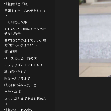
情報価値と「解」
意図するところの伝わりにく
さ
不可解な出来事
おじいさんの遠吠えと女のオ
チなし報告
基本的にそのままでいい、絶
対的にそのままでいい
頬の観察
ベースと出会う前の僕
アフォリズム 1081-1090
朝の慌ただしさ
限界を迎えるまで
眠る前に浮かんだこと
文学的幸福
近々、沈むまで夕日を眺めよ
う
情報があふれる中で