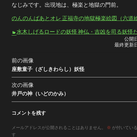
なじみです。出現地は、極楽と地獄の門前。
のんのんばあとオレ 正福寺の地獄極楽絵図（六道
水木しげるロードの妖怪 神仏・吉凶を司る妖怪
公開
最終更新
前の画像
座敷童子（ざしきわらし）妖怪
次の画像
井戸の神（いどのかみ）
コメントを残す
メールアドレスが公開されることはありません。
※
が付いてい
す