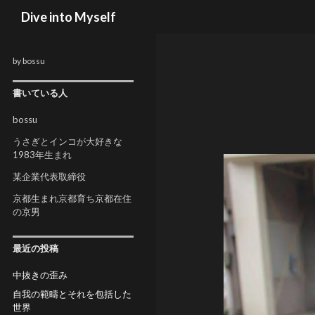
検索
Dive into Myself
by bossu
書いている人
bossu
うさぎとインコが大好きな
1983年生まれ
某企業代表取締役
京都生まれ京都育ち京都在住
の京男
最近の投稿
中抜きの歪み
自我の範疇とそれを包括した
世界