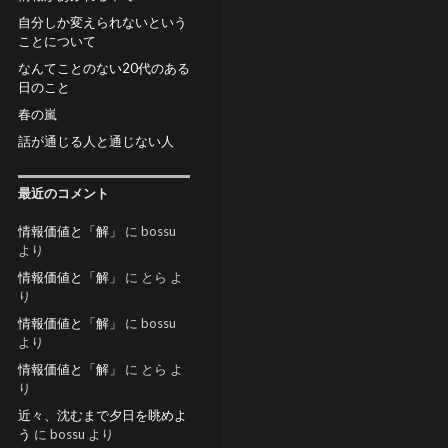
自分しか変えられないという
ことについて
なんてことのない20代のある
日のこと
春の嵐
話が通じる人と通じない人
最近のコメント
情報価値と「解」
に
bossu
より
情報価値と「解」
に
とら
よ
り
情報価値と「解」
に
bossu
より
情報価値と「解」
に
とら
よ
り
近々、沈むまで夕日を眺めよ
う
に
bossu
より