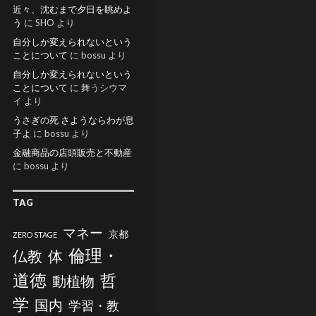
近々、沈むまで夕日を眺めよ
う
に
SHO
より
自分しか変えられないという
ことについて
に
bossu
より
自分しか変えられないという
ことについて
に
舞うシウマ
イ
より
うさぎの死 さようならわが息
子よ
に
bossu
より
金融商品の店頭販売と不動産
に
bossu
より
TAG
マネー
京都
ZERO STAGE
倫理・
仏教
体
道徳
哲
動植物
学
国内
学習・教