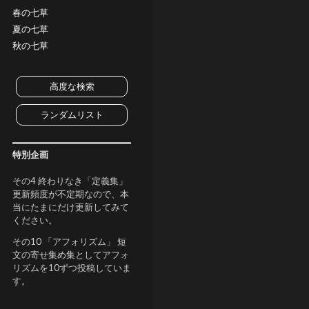
春の七草
夏の七草
秋の七草
高度な検索
ランダムリスト
特別企画
その4 終わりなき「定義集」
更新頻度が不定期なので、本
当にたまにだけ更新してみて
ください。
その10 「アフォリズム」 短
文の寄せ集め集としてアフォ
リズムを10ずつ投稿していま
す。