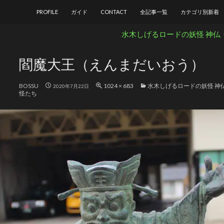
コンテンツへ移動
PROFILE
ガイド
CONTACT
全記事一覧
カテゴリ別新着
水木しげるロードの妖怪 神仏
閻魔大王（えんまだいおう）
BOSSU
1024 × 683
水木しげるロードの妖怪 神
2020年7月22日
怪たち