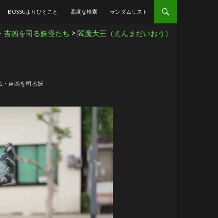
BOSSUよりひとこと
高度な検索
ランダムリスト
>
・吉凶を司る妖怪たち
閻魔大王（えんまだいおう）
仏・吉凶を司る妖