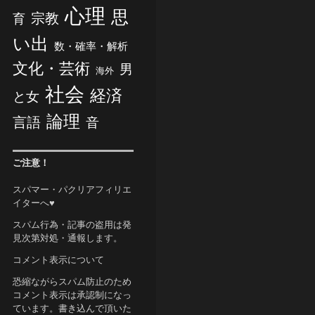
心理
思
宗教
育
い出
数・確率・解析
文化・芸術
男
海外
社会
経済
と女
論理
言語
音
ご注意！
スパマー・パクリアフィリエ
イターへ♥
スパム行為・記事の盗用は発
見次第対処・通報します。
コメント表示について
恐縮ながらスパム防止のため
コメント表示は承認制になっ
ています。書き込んで頂いた