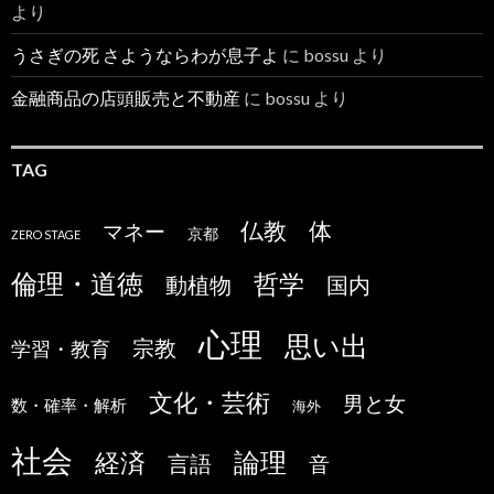
より
うさぎの死 さようならわが息子よ
に
bossu
より
金融商品の店頭販売と不動産
に
bossu
より
TAG
仏教
体
マネー
京都
ZERO STAGE
倫理・道徳
哲学
国内
動植物
心理
思い出
宗教
学習・教育
文化・芸術
男と女
数・確率・解析
海外
社会
論理
経済
言語
音