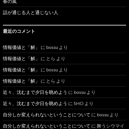
春の嵐
話が通じる人と通じない人
最近のコメント
情報価値と「解」
に
bossu
より
情報価値と「解」
に
とら
より
情報価値と「解」
に
bossu
より
情報価値と「解」
に
とら
より
近々、沈むまで夕日を眺めよう
に
bossu
より
近々、沈むまで夕日を眺めよう
に
SHO
より
自分しか変えられないということについて
に
bossu
より
自分しか変えられないということについて
に
舞うシウマイ