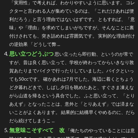
「実用性」で考えれば、わかりやすいように思います。 コレ
クターと言われる人が集めているのは、「これだけあれば便
利だろう」と言う理由ではないはずです。 ともすれば、「意
味」や「理由」を求めてしまいがちですが、そんなことに裏
付けされても、突き詰めれば雰囲気です。 実利的な理由付け
の逆効果 「どうして弊 ...
思い立つどうぶつ
思い立ったら即行動、というのが常で
すが、昔は良く思い立って、学校が終わってからいきなり敦
賀あたりまでバイクで行ったりしていました。バイクといっ
ても50ccです。 確かあれは7月でした。海辺に着くとちょう
ど夕暮れどきで、しばし夕日を眺めたあと、すぐさま凍えな
がら山道を帰るという具合でした。 ふと思い立って、「とり
あえず」となったことは、意外と「とりあえず」では済まな
いことがよくあります。 結果的に結構早くやめるのに、だら
だら続けてしまうこ ...
無意味こそすべて 改
「俺たちのやっていることには意