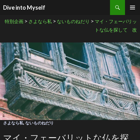
検索
Dive into Myself
コンテンツへ移動
>
>
>
特別企画
さよなら私
ないものねだり
マイ・フェーバリッ
トな仏を探して 改
さよなら私
,
ないものねだり
マイ・フェーバリットな仏を探