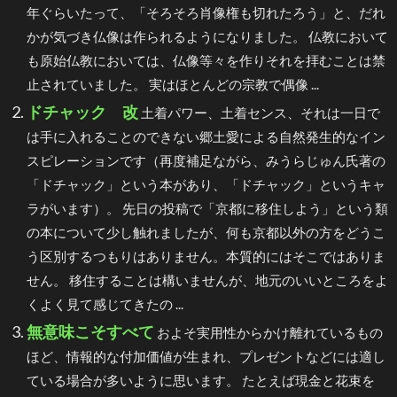
年ぐらいたって、「そろそろ肖像権も切れたろう」と、だれ
かが気づき仏像は作られるようになりました。 仏教において
も原始仏教においては、仏像等々を作りそれを拝むことは禁
止されていました。 実はほとんどの宗教で偶像 ...
ドチャック 改
土着パワー、土着センス、それは一日で
は手に入れることのできない郷土愛による自然発生的なイン
スピレーションです（再度補足ながら、みうらじゅん氏著の
「ドチャック」という本があり、「ドチャック」というキャ
ラがいます）。 先日の投稿で「京都に移住しよう」という類
の本について少し触れましたが、何も京都以外の方をどうこ
う区別するつもりはありません。本質的にはそこではありま
せん。 移住することは構いませんが、地元のいいところをよ
くよく見て感じてきたの ...
無意味こそすべて
およそ実用性からかけ離れているもの
ほど、情報的な付加価値が生まれ、プレゼントなどには適し
ている場合が多いように思います。 たとえば現金と花束を